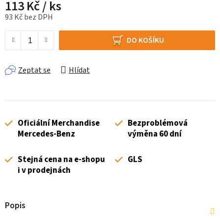
113 Kč
/ ks
93 Kč bez DPH
Měrná cena:
DO KOŠÍKU
Zeptat se
Hlídat
Oficiální Merchandise
Bezproblémová
Mercedes-Benz
výměna 60 dní
Stejná cena na e-shopu
GLS
i v prodejnách
Popis