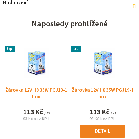
Hodnocení
Naposledy prohlížené
tip
tip
Žárovka 12V H8 35W PGJ19-1
Žárovka 12V H8 35W PGJ19-1
box
box
113 Kč
113 Kč
/ ks
/ ks
93 Kč bez DPH
93 Kč bez DPH
Měrná
Měrná
cena:
cena:
DETAIL