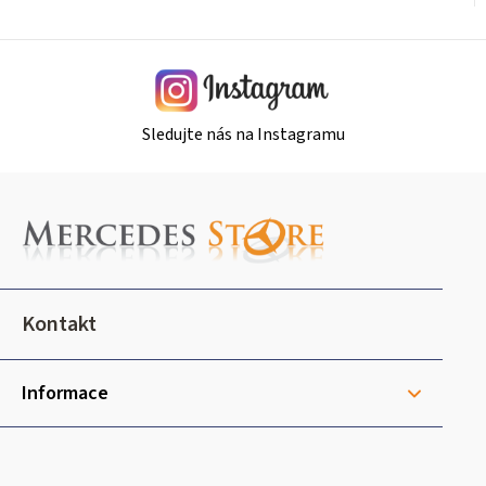
Sledujte nás na Instagramu
Z
á
p
a
t
Kontakt
í
Informace