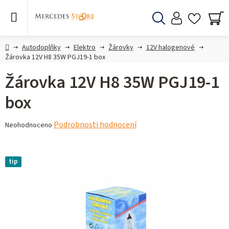
Přejít
na
obsah
Hledat
NÁ
KO
Domů
Autodoplňky
Elektro
Žárovky
12V halogenové
Žárovka 12V H8 35W PGJ19-1 box
Žárovka 12V H8 35W PGJ19-1
box
Průměrné
Podrobnosti hodnocení
Neohodnoceno
hodnocení
produktu
je
tip
0,0
z 5
hvězdiček.