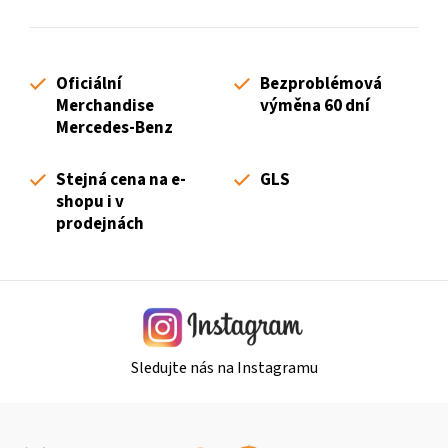
l
á
d
Oficiální
Bezproblémová
a
Merchandise
výměna 60 dní
c
Mercedes-Benz
í
p
Stejná cena na e-
GLS
r
shopu i v
v
prodejnách
k
y
v
ý
p
i
Sledujte nás na Instagramu
s
u
Z