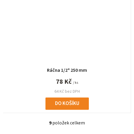
Ráčna 1/2" 250 mm
78 Kč
/ ks
64 Kč bez DPH
DO KOŠÍKU
9
položek celkem
O
v