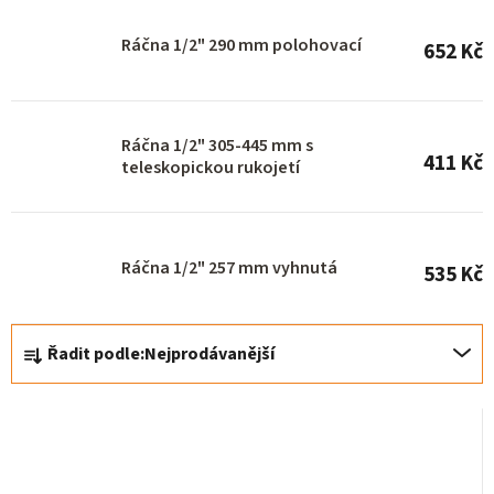
o
Ráčna 1/2" 290 mm polohovací
652 Kč
d
u
k
Ráčna 1/2" 305-445 mm s
t
411 Kč
teleskopickou rukojetí
ů
Ráčna 1/2" 257 mm vyhnutá
535 Kč
Ř
Řadit podle:
Nejprodávanější
a
z
e
n