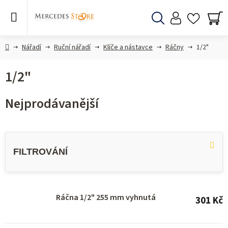
Přejít
na
obsah
Hledat
NÁ
KO
Domů
Nářadí
Ruční nářadí
Klíče a nástavce
Ráčny
1/2"
1/2"
Nejprodávanější
V
ý
p
i
s
Ráčna 1/2" 255 mm vyhnutá
301 Kč
p
r