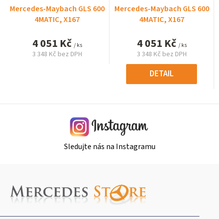
Mercedes-Maybach GLS 600
Mercedes-Maybach GLS 600
4MATIC, X167
4MATIC, X167
4 051 Kč
4 051 Kč
/ ks
/ ks
3 348 Kč bez DPH
3 348 Kč bez DPH
Měrná
Měrná
cena:
cena:
DETAIL
Sledujte nás na Instagramu
Z
á
p
a