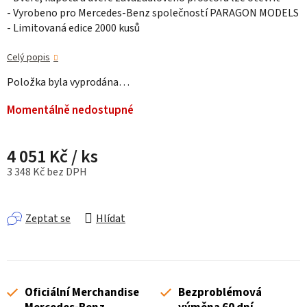
- Vyrobeno pro Mercedes-Benz společností PARAGON MODELS
- Limitovaná edice 2000 kusů
Celý popis
Položka byla vyprodána…
Momentálně nedostupné
4 051 Kč
/ ks
3 348 Kč bez DPH
Měrná cena:
Zeptat se
Hlídat
Oficiální Merchandise
Bezproblémová