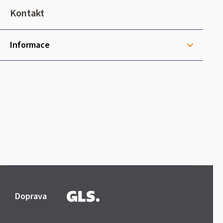
t
Kontakt
í
Informace
Doprava