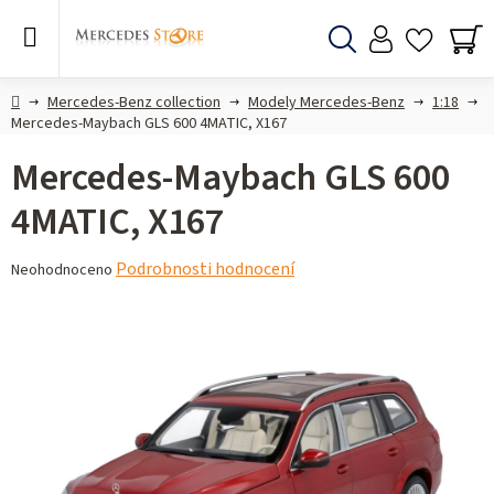
Přejít
na
obsah
Hledat
NÁ
KO
Domů
Mercedes-Benz collection
Modely Mercedes-Benz
1:18
Mercedes-Maybach GLS 600 4MATIC, X167
Mercedes-Maybach GLS 600
4MATIC, X167
Průměrné
Podrobnosti hodnocení
Neohodnoceno
hodnocení
produktu
je
0,0
z 5
hvězdiček.