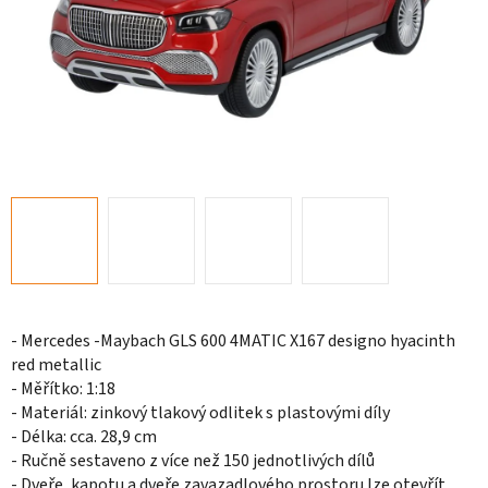
- Mercedes -Maybach GLS 600 4MATIC X167 designo hyacinth
red metallic
- Měřítko: 1:18
- Materiál: zinkový tlakový odlitek s plastovými díly
- Délka: cca.
28,9 cm
- Ručně sestaveno z více než 150 jednotlivých dílů
- Dveře, kapotu a dveře zavazadlového prostoru lze otevřít