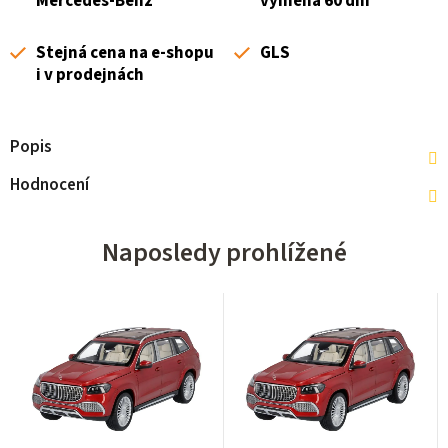
Mercedes-Benz
výměna 60 dní
Stejná cena na e-shopu
GLS
i v prodejnách
Popis
Hodnocení
Naposledy prohlížené