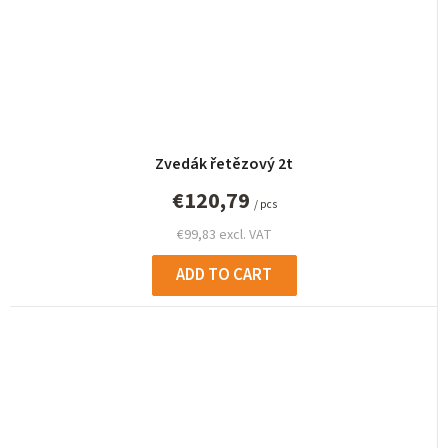
Zvedák řetězový 2t
€120,79
/ pcs
€99,83 excl. VAT
ADD TO CART