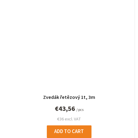
Zvedák řetězový 1t, 3m
€43,56
/ pcs
€36 excl. VAT
ADD TO CART