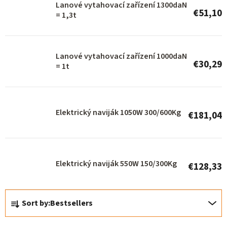
o
Lanové vytahovací zařízení 1300daN
€51,10
= 1,3t
f
p
r
Lanové vytahovací zařízení 1000daN
€30,29
o
= 1t
d
u
Elektrický naviják 1050W 300/600Kg
c
€181,04
t
s
Elektrický naviják 550W 150/300Kg
€128,33
P
Sort by:
Bestsellers
r