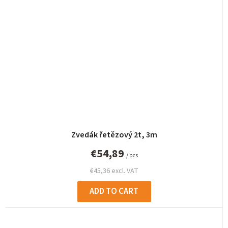
Zvedák řetězový 2t, 3m
€54,89
/ pcs
€45,36 excl. VAT
ADD TO CART