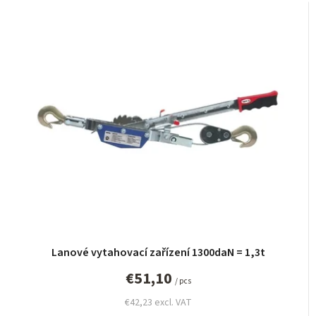
o
d
u
c
t
s
o
r
t
i
n
g
Lanové vytahovací zařízení 1300daN = 1,3t
€51,10
/ pcs
€42,23 excl. VAT