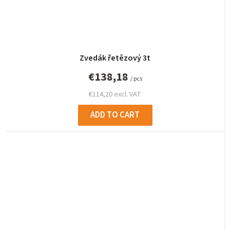
Zvedák řetězový 3t
€138,18
/ pcs
€114,20 excl. VAT
ADD TO CART