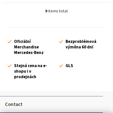
9
items total
L
i
s
t
i
Oficiální
Bezproblémová
n
Merchandise
výměna 60 dní
g
Mercedes-Benz
c
o
Stejná cena na e-
GLS
n
shopu i v
t
prodejnách
r
o
l
F
s
o
Contact
o