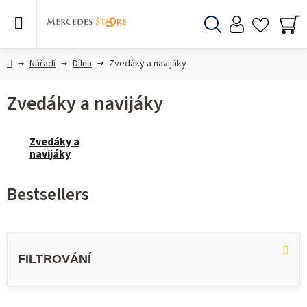
Skip
to
content
Search
SH
CA
Home
Nářadí
Dílna
Zvedáky a navijáky
Zvedáky a navijáky
Zvedáky a
navijáky
Bestsellers
L
i
s
t