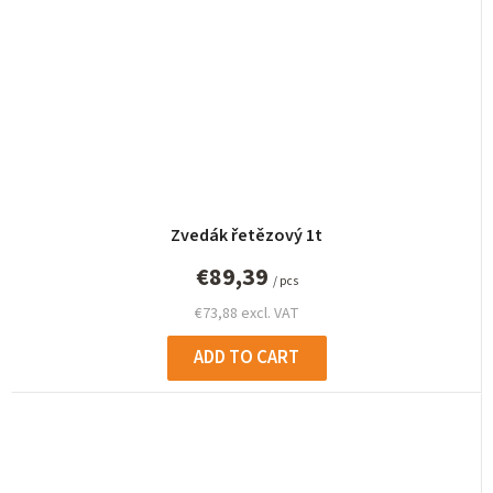
Zvedák řetězový 1t
€89,39
/ pcs
€73,88 excl. VAT
ADD TO CART