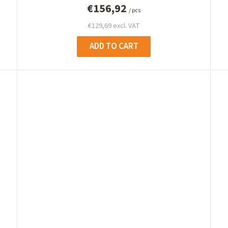
€156,92
/ pcs
€129,69 excl. VAT
ADD TO CART