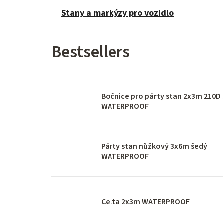
Stany a markýzy pro vozidlo
Bestsellers
Bočnice pro párty stan 2x3m 210D
WATERPROOF
Párty stan nůžkový 3x6m šedý
WATERPROOF
Celta 2x3m WATERPROOF