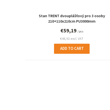
Stan TRENT dvouplášťový pro 3 osoby
210+110x210cm PU3000mm
€59,19
/ pcs
€48,92 excl. VAT
ADD TO CART