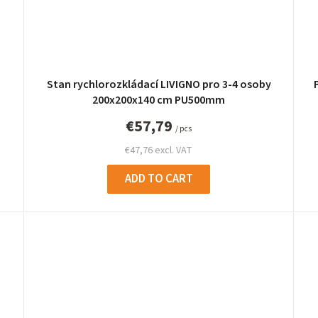
Stan rychlorozkládací LIVIGNO pro 3-4 osoby
200x200x140 cm PU500mm
€57,79
/ pcs
€47,76 excl. VAT
ADD TO CART