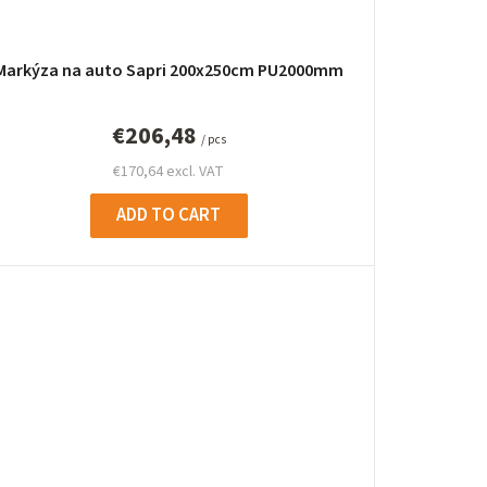
Markýza na auto Sapri 200x250cm PU2000mm
€206,48
/ pcs
€170,64 excl. VAT
ADD TO CART