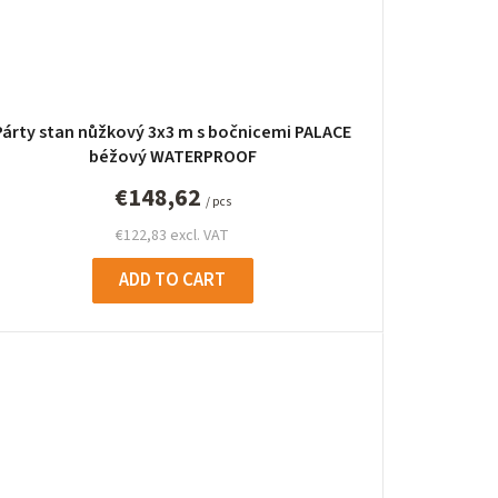
Párty stan nůžkový 3x3 m s bočnicemi PALACE
béžový WATERPROOF
€148,62
/ pcs
€122,83 excl. VAT
ADD TO CART