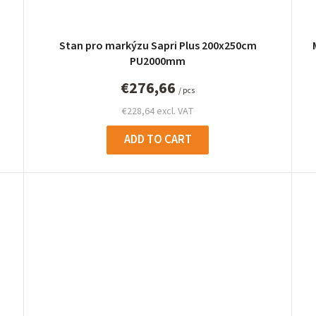
Stan pro markýzu Sapri Plus 200x250cm
PU2000mm
€276,66
/ pcs
€228,64 excl. VAT
ADD TO CART