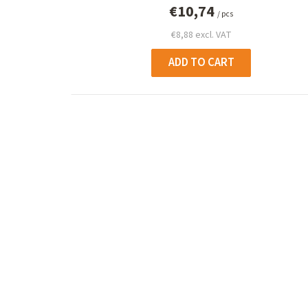
d
€10,74
/ pcs
u
€8,88 excl. VAT
c
ADD TO CART
t
s