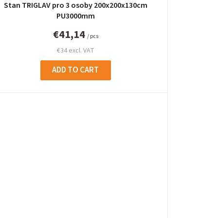
Stan TRIGLAV pro 3 osoby 200x200x130cm
PU3000mm
€41,14
/ pcs
€34 excl. VAT
ADD TO CART