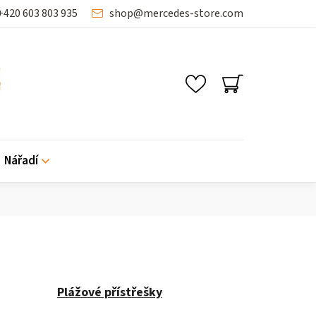
+420 603 803 935
shop
@
mercedes-store.com
SHOPPING
CART
Nářadí
Plážové přístřešky