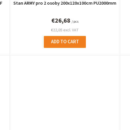
F
Stan ARMY pro 2 osoby 200x120x100cm PU2000mm
€26,68
/ pcs
€22,05 excl. VAT
ADD TO CART