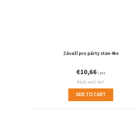
Závaží pro párty stan 4ks
€10,66
/ pcs
€8,81 excl. VAT
ADD TO CART