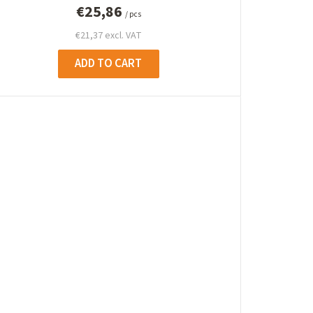
i
€25,86
/ pcs
n
€21,37 excl. VAT
g
ADD TO CART