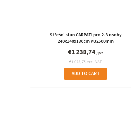
Střešní stan CARPATI pro 2-3 osoby
240x140x130cm PU2500mm
€1 238,74
/ pcs
€1 023,75 excl. VAT
ADD TO CART