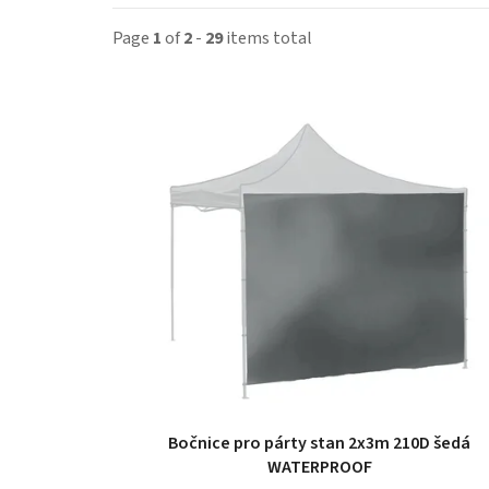
Page
1
of
2
-
29
items total
L
i
s
t
o
f
p
r
Bočnice pro párty stan 2x3m 210D šedá
o
WATERPROOF