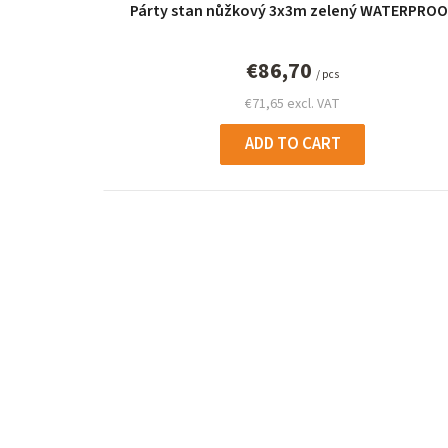
Párty stan nůžkový 3x3m zelený WATERPROO
€86,70
/ pcs
€71,65 excl. VAT
ADD TO CART