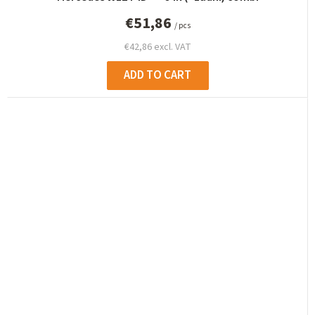
€51,86
/ pcs
€42,86 excl. VAT
ADD TO CART