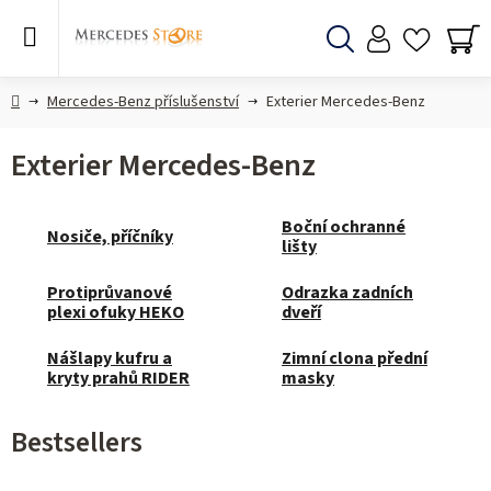
Skip
to
content
Search
SH
CA
Home
Mercedes-Benz příslušenství
Exterier Mercedes-Benz
Exterier Mercedes-Benz
Boční ochranné
Nosiče, příčníky
lišty
Protiprůvanové
Odrazka zadních
plexi ofuky HEKO
dveří
Nášlapy kufru a
Zimní clona přední
kryty prahů RIDER
masky
Bestsellers