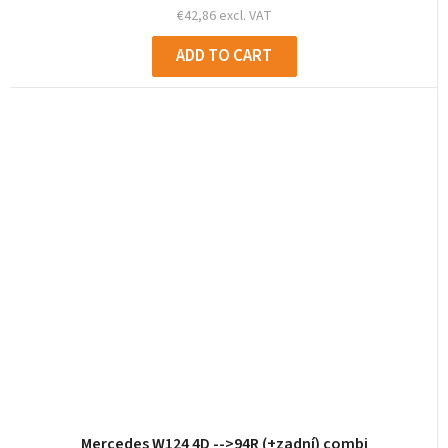
€42,86 excl. VAT
ADD TO CART
Mercedes W124 4D -->94R (+zadní) combi