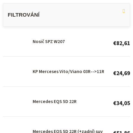
L
i
s
t
o
Nosič SPZ W207
€82,61
f
p
r
KP Merceses Vito/Viano 03R-->11R
€24,69
o
d
u
Mercedes EQS 5D 22R
c
€34,05
t
s
Mercedes EQS 5D 22R (+zadní) suv