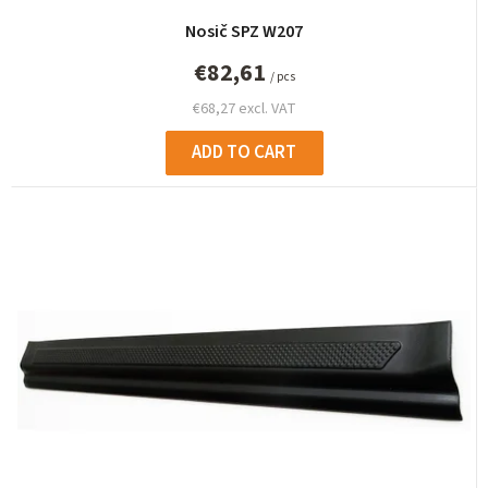
g
Nosič SPZ W207
€82,61
/ pcs
€68,27 excl. VAT
ADD TO CART