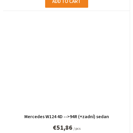
ADD TO CART
Mercedes W124 4D -->94R (+zadní) sedan
€51,86
/ pcs