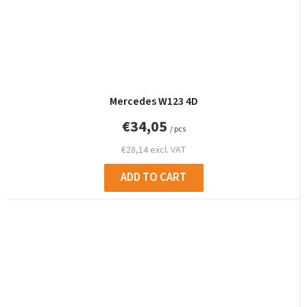
Mercedes W123 4D
€34,05
/ pcs
€28,14 excl. VAT
ADD TO CART