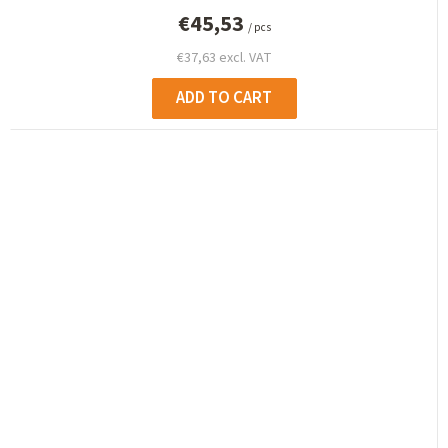
€45,53
/ pcs
€37,63 excl. VAT
ADD TO CART