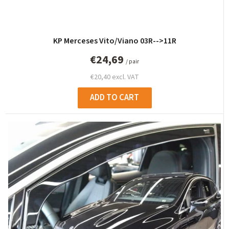
KP Merceses Vito/Viano 03R-->11R
€24,69
/ pair
€20,40 excl. VAT
ADD TO CART