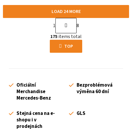
LOAD 24 MORE
P
1
8
a
L
g
175
items total
i
i
s
TOP
n
t
a
i
t
n
i
g
o
c
n
Oficiální
Bezproblémová
o
Merchandise
výměna 60 dní
n
Mercedes-Benz
t
r
Stejná cena na e-
GLS
o
shopu i v
l
prodejnách
s