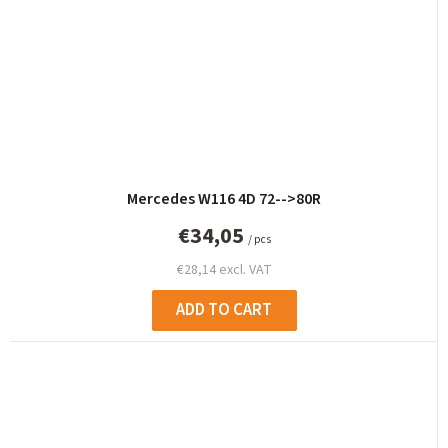
Mercedes W116 4D 72-->80R
€34,05
/ pcs
€28,14 excl. VAT
ADD TO CART