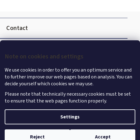
F
o
Contact
o
t
e
Note on cookies and settings
r
We use cookies in order to offer you an optimum service and
to further improve our web pages based on analysis. You can
decide yourself which cookies we may use.
Please note that technically necessary cookies must be set
to ensure that the web pages function properly.
Settings
Shoptet
|
mime digital
Copyright 2026
MercedesStore
. All rights reserved.
Edit
Reject
Accept
cookie settings