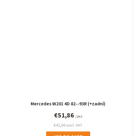
Mercedes W201 4D 82--93R (+zadní)
€51,86
/ pcs
€42,86 excl. VAT