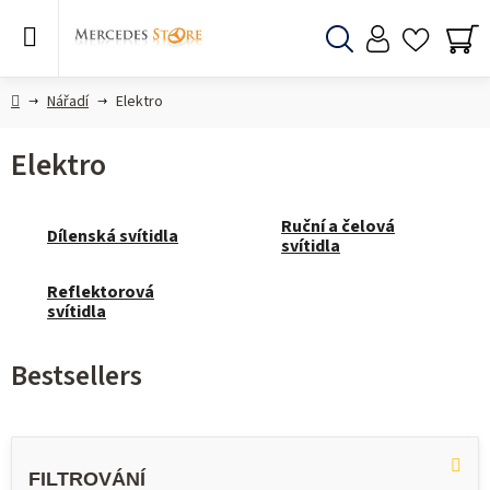
Skip
to
content
Search
SH
CA
Home
Nářadí
Elektro
Elektro
Ruční a čelová
Dílenská svítidla
svítidla
Reflektorová
svítidla
Bestsellers
L
i