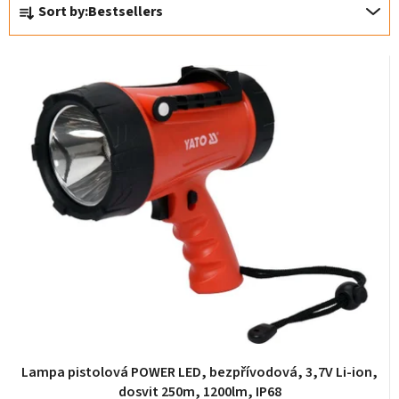
P
Sort by:
Bestsellers
r
o
d
u
c
t
s
o
r
t
i
n
g
Lampa pistolová POWER LED, bezpřívodová, 3,7V Li-ion,
dosvit 250m, 1200lm, IP68