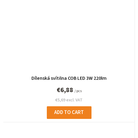
Dílenská svítilna COB LED 3W 220lm
€6,88
/ pcs
€5,69 excl. VAT
ADD TO CART