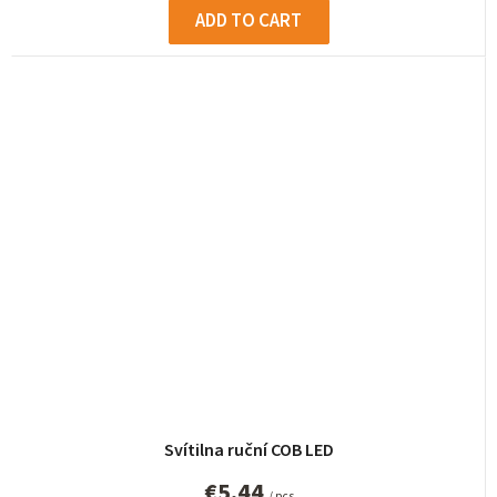
ADD TO CART
Svítilna ruční COB LED
€5,44
/ pcs