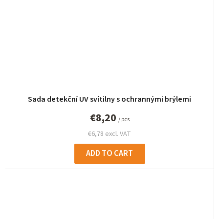
Sada detekční UV svítilny s ochrannými brýlemi
€8,20
/ pcs
€6,78 excl. VAT
ADD TO CART