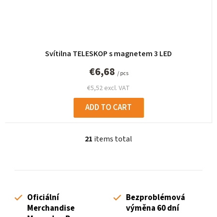
Svítilna TELESKOP s magnetem 3 LED
€6,68
/ pcs
€5,52 excl. VAT
ADD TO CART
21
items total
L
i
s
t
i
Oficiální
Bezproblémová
n
Merchandise
výměna 60 dní
g