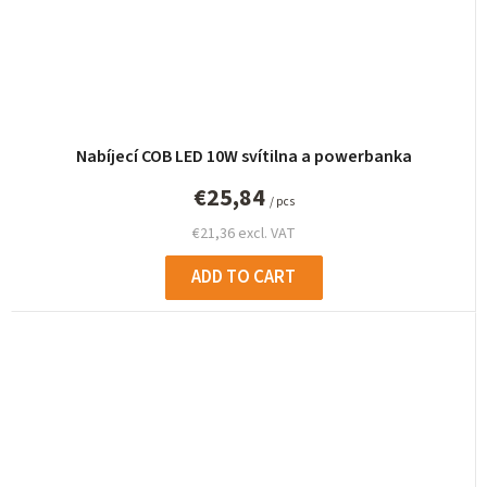
Nabíjecí COB LED 10W svítilna a powerbanka
€25,84
/ pcs
€21,36 excl. VAT
ADD TO CART