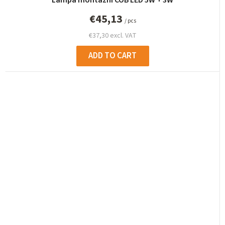
Lampa montážní COB LED 5W + 3W
€45,13
/ pcs
€37,30 excl. VAT
ADD TO CART