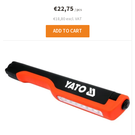
€22,75
/ pcs
€18,80 excl. VAT
ADD TO CART