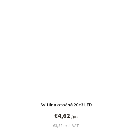
Svítilna otočná 20+3 LED
€4,62
/ pcs
€3,82 excl. VAT