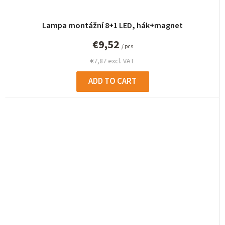
Lampa montážní 8+1 LED, hák+magnet
€9,52
/ pcs
€7,87 excl. VAT
ADD TO CART