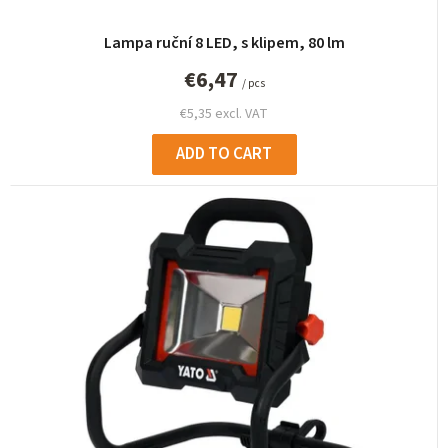
Lampa ruční 8 LED, s klipem, 80 lm
€6,47
/ pcs
€5,35 excl. VAT
ADD TO CART