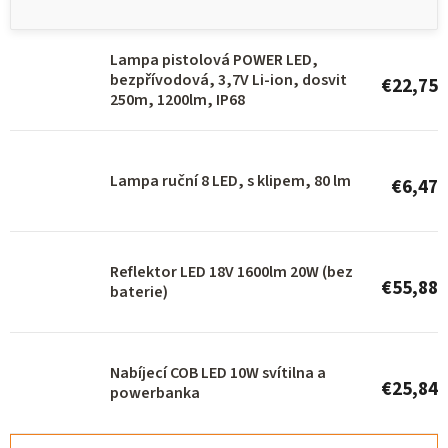
s
t
Lampa pistolová POWER LED,
o
bezpřívodová, 3,7V Li-ion, dosvit
€22,75
f
250m, 1200lm, IP68
p
r
Lampa ruční 8 LED, s klipem, 80 lm
€6,47
o
d
u
Reflektor LED 18V 1600lm 20W (bez
c
€55,88
baterie)
t
s
Nabíjecí COB LED 10W svítilna a
€25,84
powerbanka