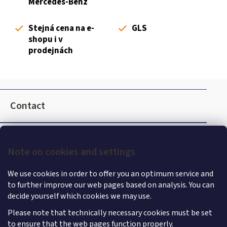
Mercedes-Benz
c
o
Stejná cena na e-
GLS
n
shopu i v
t
prodejnách
r
o
l
F
s
o
Contact
o
t
e
Note on cookies and settings
r
We use cookies in order to offer you an optimum service and
to further improve our web pages based on analysis. You can
decide yourself which cookies we may use.
Please note that technically necessary cookies must be set
to ensure that the web pages function properly.