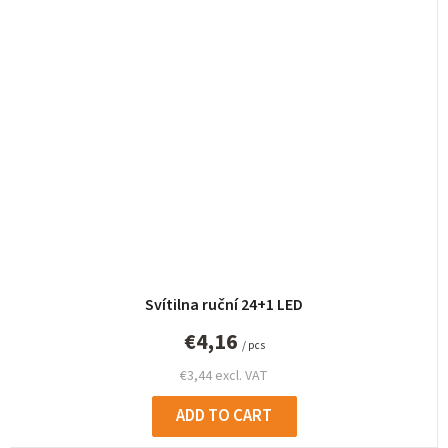
Svítilna ruční 24+1 LED
€4,16
/ pcs
€3,44 excl. VAT
ADD TO CART