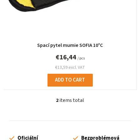
Spací pytel mumie SOFIA 10°C
€16,44
/ pcs
€13,59 excl. VAT
ADD TO CART
2
items total
L
i
s
t
i
Oficiální
Bezproblémová