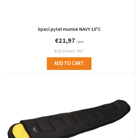
i
n
g
Spací pytel mumie NAVY 10°C
€21,97
/ pcs
€18,16 excl. VAT
ADD TO CART