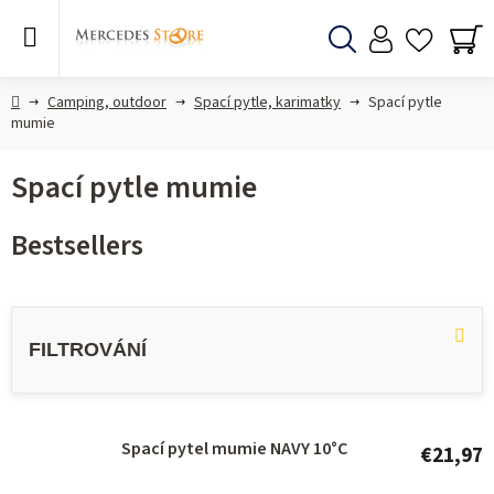
Skip
to
content
Search
SH
CA
Home
Camping, outdoor
Spací pytle, karimatky
Spací pytle
mumie
Spací pytle mumie
Bestsellers
L
i
s
t
o
Spací pytel mumie NAVY 10°C
€21,97
f