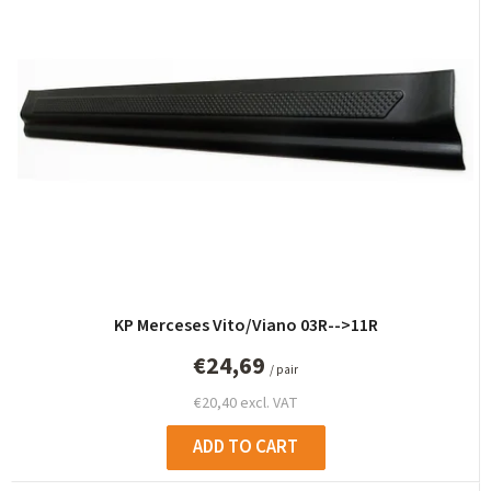
u
c
t
s
o
r
t
i
n
g
KP Merceses Vito/Viano 03R-->11R
€24,69
/ pair
€20,40 excl. VAT
ADD TO CART