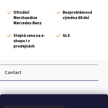
t
i
Oficiální
Bezproblémová
n
Merchandise
výměna 60 dní
g
Mercedes-Benz
c
o
Stejná cena na e-
GLS
n
shopu i v
t
prodejnách
r
o
l
F
s
o
Contact
o
t
e
r
Note on cookies and settings