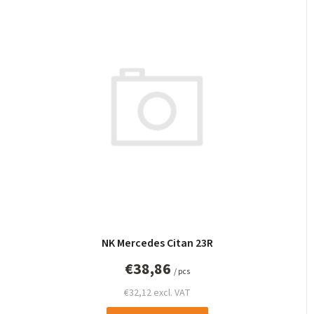
NK Mercedes Citan 23R
€38,86
/ pcs
€32,12 excl. VAT