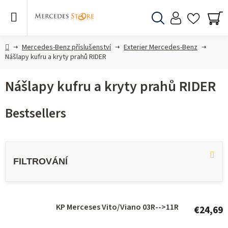
Skip
to
content
Search
SH
CA
Home
Mercedes-Benz příslušenství
Exterier Mercedes-Benz
Nášlapy kufru a kryty prahů RIDER
Nášlapy kufru a kryty prahů RIDER
Bestsellers
L
i
s
t
o
KP Merceses Vito/Viano 03R-->11R
€24,69
f