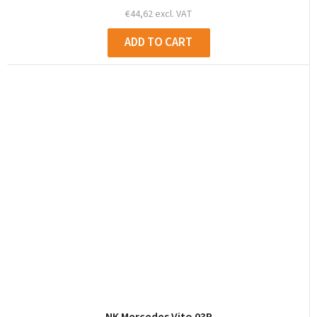
€44,62 excl. VAT
ADD TO CART
NK Mercedes Vito 03R