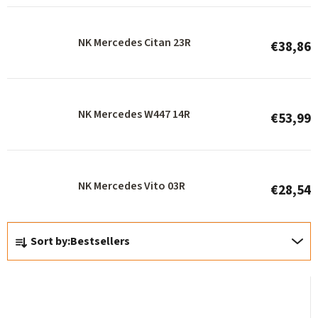
p
r
NK Mercedes Citan 23R
€38,86
o
d
u
NK Mercedes W447 14R
c
€53,99
t
s
NK Mercedes Vito 03R
€28,54
P
Sort by:
Bestsellers
r
o
d