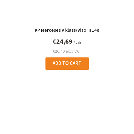
KP Merceses V klass/Vito III 14R
€24,69
/ pair
€20,40 excl. VAT
ADD TO CART