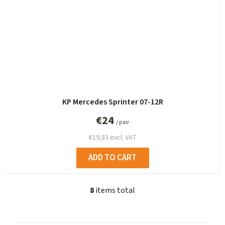
KP Mercedes Sprinter 07-12R
€24
/ pair
€19,83 excl. VAT
ADD TO CART
8
items total
L
i
s