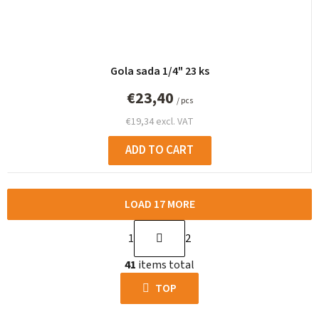
Gola sada 1/4" 23 ks
€23,40
/ pcs
€19,34 excl. VAT
ADD TO CART
LOAD 17 MORE
P
1
2
a
L
g
41
items total
i
i
s
TOP
n
t
a