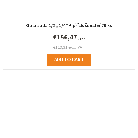
Gola sada 1/2', 1/4'' + příslušenství 79 ks
€156,47
/ pcs
€129,31 excl. VAT
ADD TO CART