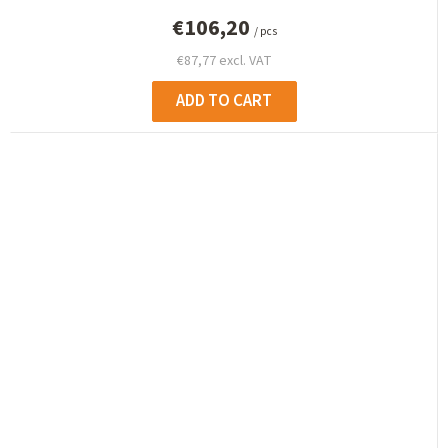
€106,20
/ pcs
€87,77 excl. VAT
ADD TO CART