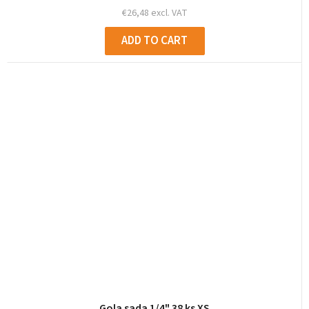
€26,48 excl. VAT
ADD TO CART
Gola sada 1/4" 38 ks XS