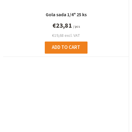
Gola sada 1/4" 25 ks
€23,81
/ pcs
€19,68 excl. VAT
ADD TO CART