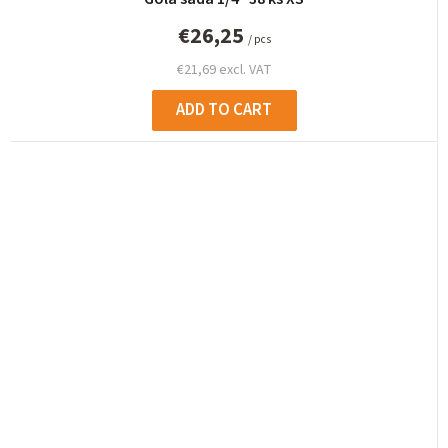
€26,25
/ pcs
€21,69 excl. VAT
ADD TO CART