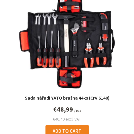
Sada nářadí YATO brašna 44ks (CrV 6140)
€48,99
/ pcs
€40,49 excl. VAT
ADD TO CART