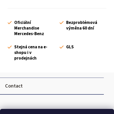
i
t
n
i
g
o
c
n
Oficiální
Bezproblémová
o
Merchandise
výměna 60 dní
n
Mercedes-Benz
t
r
Stejná cena na e-
GLS
o
shopu i v
l
prodejnách
s
F
o
Contact
o
t
e