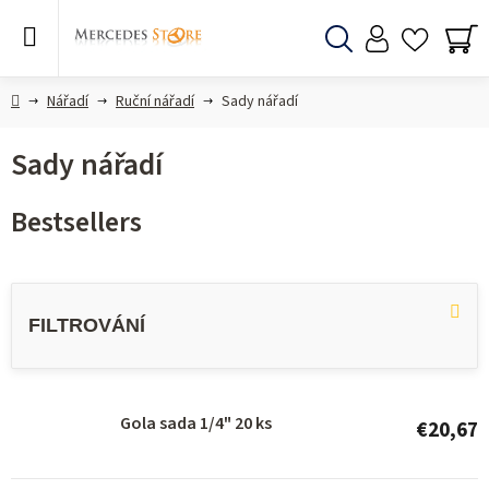
Skip
to
content
Search
SH
CA
Home
Nářadí
Ruční nářadí
Sady nářadí
Sady nářadí
Bestsellers
L
i
s
t
o
Gola sada 1/4" 20 ks
€20,67
f
p