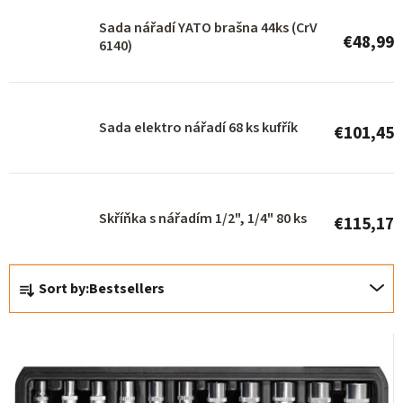
r
Sada nářadí YATO brašna 44ks (CrV
€48,99
o
6140)
d
u
Sada elektro nářadí 68 ks kufřík
c
€101,45
t
s
Skříňka s nářadím 1/2", 1/4" 80 ks
€115,17
P
Sort by:
Bestsellers
r
o
d
u