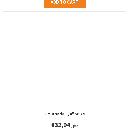
ADD TO CART
Gola sada 1/4" 56 ks
€32,04
/ pcs