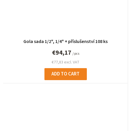
Gola sada 1/2", 1/4" + příslušenství 108 ks
€94,17
/ pcs
€77,83 excl. VAT
ADD TO CART