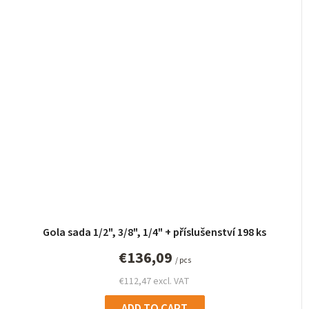
Gola sada 1/2", 3/8", 1/4" + příslušenství 198 ks
€136,09
/ pcs
€112,47 excl. VAT
ADD TO CART