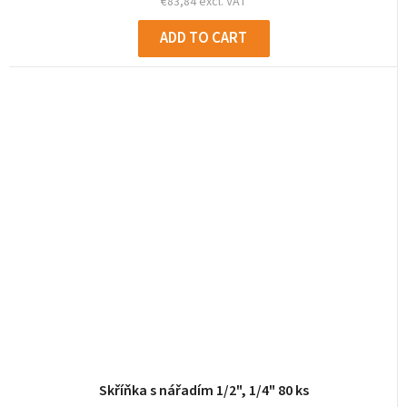
€83,84 excl. VAT
ADD TO CART
Skříňka s nářadím 1/2", 1/4" 80 ks