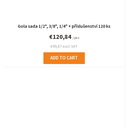
Gola sada 1/2", 3/8", 1/4" + příslušenství 120 ks
€120,84
/ pcs
€99,87 excl. VAT
ADD TO CART