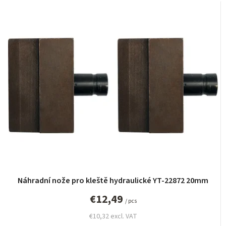
o
d
u
c
t
s
o
r
t
i
n
g
Náhradní nože pro kleště hydraulické YT-22872 20mm
€12,49
/ pcs
€10,32 excl. VAT