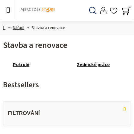
Skip
to
content
Search
SH
CA
Home
Nářadí
Stavba a renovace
Stavba a renovace
Potrubí
Zednické práce
Bestsellers
L
i
s
t