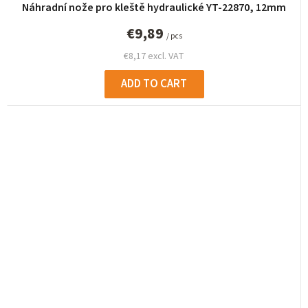
Náhradní nože pro kleště hydraulické YT-22870, 12mm
€9,89
/ pcs
€8,17 excl. VAT
ADD TO CART