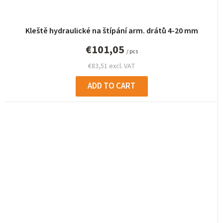
Kleště hydraulické na štípání arm. drátů 4-20 mm
€101,05
/ pcs
€83,51 excl. VAT
ADD TO CART