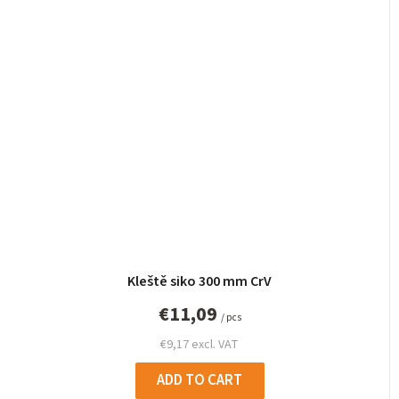
Kleště siko 300 mm CrV
€11,09
/ pcs
€9,17 excl. VAT
ADD TO CART