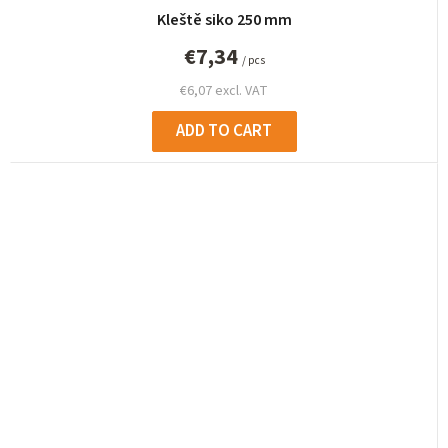
Kleště siko 250 mm
€7,34
/ pcs
€6,07 excl. VAT
ADD TO CART