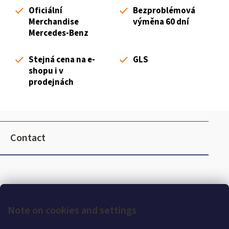
i
Oficiální
Bezproblémová
n
Merchandise
výměna 60 dní
g
Mercedes-Benz
c
o
Stejná cena na e-
GLS
n
shopu i v
t
prodejnách
r
o
l
F
s
o
Contact
o
t
e
r
Note on cookies and settings