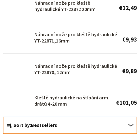
o
Náhradní nože pro kleště
€12,49
hydraulické YT-22872 20mm
f
p
r
Náhradní nože pro kleště hydraulické
€9,93
o
YT-22871,16mm
d
u
Náhradní nože pro kleště hydraulické
c
€9,89
YT-22870, 12mm
t
s
Kleště hydraulické na štípání arm.
€101,05
drátů 4-20 mm
P
Sort by:
Bestsellers
r