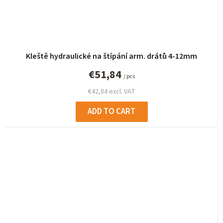
Kleště hydraulické na štípání arm. drátů 4-12mm
€51,84
/ pcs
€42,84 excl. VAT
ADD TO CART