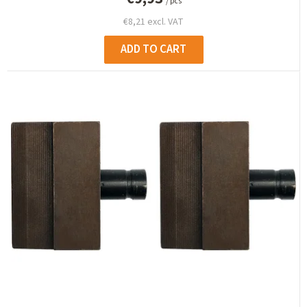
/ pcs
€8,21 excl. VAT
ADD TO CART