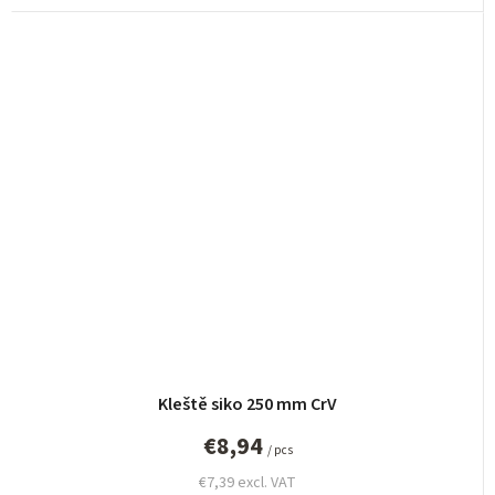
Kleště siko 250 mm CrV
€8,94
/ pcs
€7,39 excl. VAT