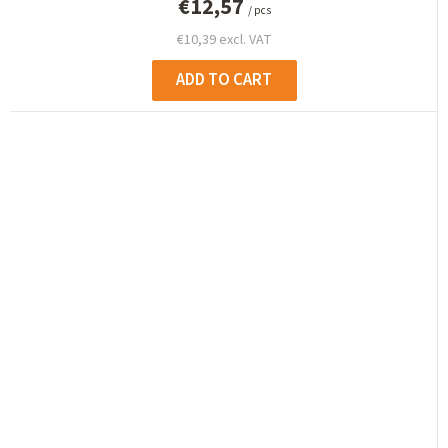
€12,57
/ pcs
€10,39 excl. VAT
ADD TO CART