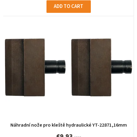
ADD TO CART
Náhradní nože pro kleště hydraulické YT-22871,16mm
€9,93