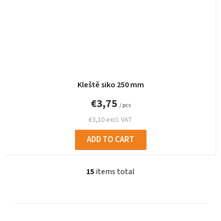
Kleště siko 250 mm
€3,75
/ pcs
€3,10 excl. VAT
ADD TO CART
15
items total
L
i
s
t