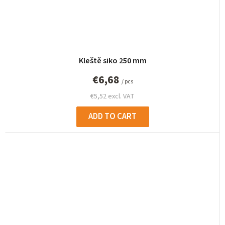
Kleště siko 250 mm
€6,68
/ pcs
€5,52 excl. VAT
ADD TO CART