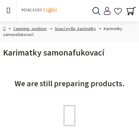
Skip
to
content
Search
SH
CA
Home
Camping, outdoor
Spací pytle, karimatky
Karimatky
samonafukovací
Karimatky samonafukovací
We are still preparing products.