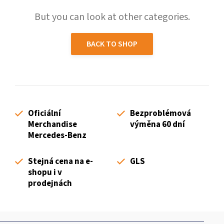
But you can look at other categories.
BACK TO SHOP
Oficiální
Bezproblémová
Merchandise
výměna 60 dní
Mercedes-Benz
Stejná cena na e-
GLS
shopu i v
prodejnách
F