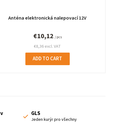
Anténa elektronická nalepovací 12V
€10,12
/ pcs
€8,36 excl. VAT
ADD TO CART
 v
GLS
Jeden kurýr pro všechny