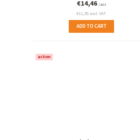
€14,46
/ pcs
€11,95 excl. VAT
ADD TO CART
action