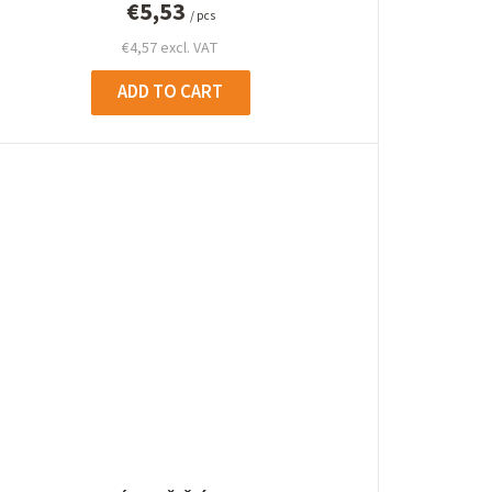
€5,53
/ pcs
€4,57 excl. VAT
ADD TO CART