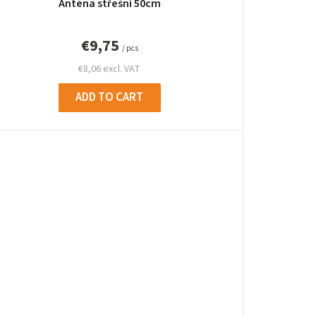
Anténa střešní 50cm
€9,75
/ pcs
€8,06 excl. VAT
ADD TO CART