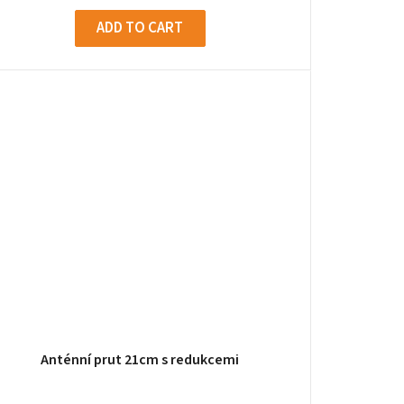
g
ADD TO CART
Anténní prut 21cm s redukcemi