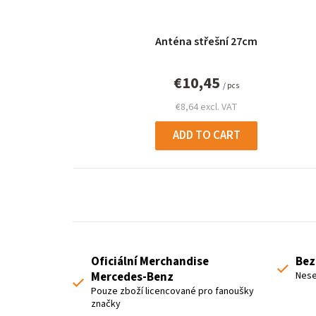
Anténa střešní 27cm
€10,45
/ pcs
€8,64 excl. VAT
ADD TO CART
Oficiální Merchandise
Bez
Mercedes-Benz
Nese
Pouze zboží licencované pro fanoušky
značky