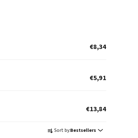
€8,34
€5,91
€13,84
P
Sort by:
Bestsellers