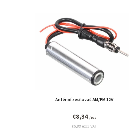
L
i
s
t
o
f
p
r
Anténní zesilovač AM/FM 12V
o
d
€8,34
/ pcs
u
€6,89 excl. VAT