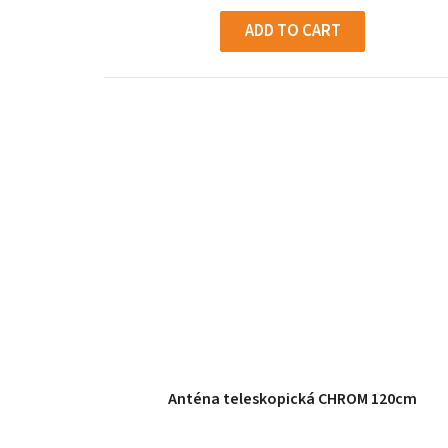
c
ADD TO CART
t
s
Anténa teleskopická CHROM 120cm