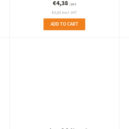
€4,38
/ pcs
€3,62 excl. VAT
ADD TO CART