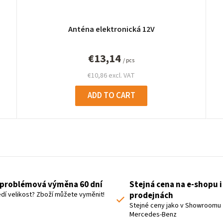
Anténa elektronická 12V
€13,14
/ pcs
€10,86 excl. VAT
ADD TO CART
L
i
s
t
problémová výměna 60 dní
Stejná cena na e-shopu i
i
dí velikost? Zboží můžete vyměnit!
prodejnách
n
Stejné ceny jako v Showroomu
Mercedes-Benz
g