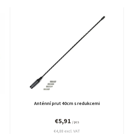
Anténní prut 40cm s redukcemi
€5,91
/ pcs
€4,88 excl. VAT