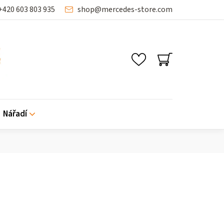
+420 603 803 935
shop
@
mercedes-store.com
SHOPPING
CART
Nářadí