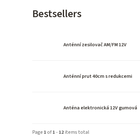
Bestsellers
Anténní zesilovač AM/FM 12V
Anténní prut 40cm s redukcemi
Anténa elektronická 12V gumová
Page
1
of
1
-
12
items total