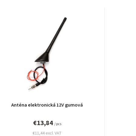
r
o
d
u
c
t
s
o
r
Anténa elektronická 12V gumová
t
i
€13,84
/ pcs
n
€11,44 excl. VAT