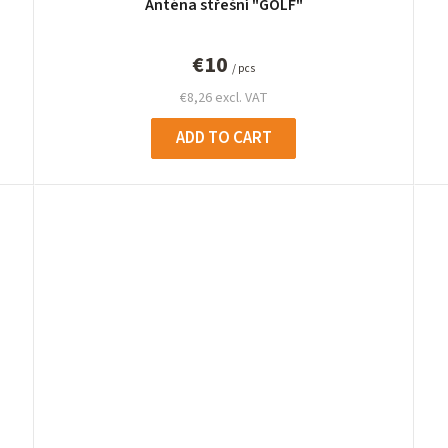
Anténa střešní "GOLF"
€10
/ pcs
€8,26 excl. VAT
ADD TO CART