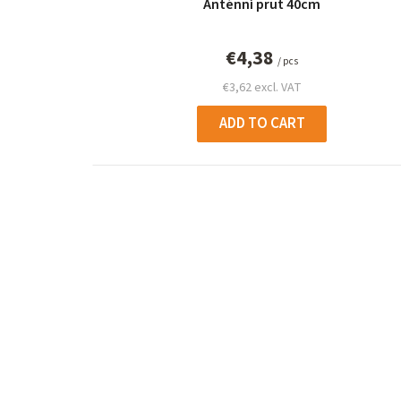
Anténní prut 40cm
€4,38
/ pcs
€3,62 excl. VAT
ADD TO CART