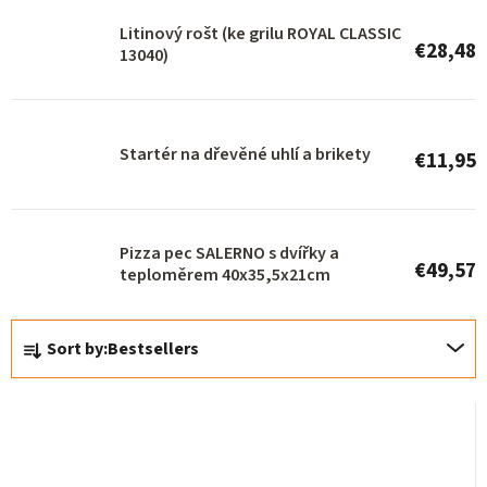
r
Litinový rošt (ke grilu ROYAL CLASSIC
€28,48
o
13040)
d
u
Startér na dřevěné uhlí a brikety
c
€11,95
t
s
Pizza pec SALERNO s dvířky a
€49,57
teploměrem 40x35,5x21cm
P
Sort by:
Bestsellers
r
o
d
u