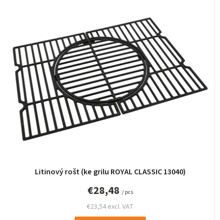
Litinový rošt (ke grilu ROYAL CLASSIC 13040)
€28,48
/ pcs
€23,54 excl. VAT