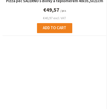
Pizza pec SALERNO s dvířky a teploměrem 40x35,5x21cm
€49,57
/ pcs
€40,97 excl. VAT
ADD TO CART