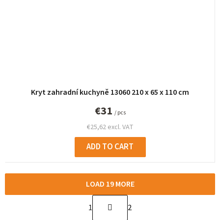
Kryt zahradní kuchyně 13060 210 x 65 x 110 cm
€31
/ pcs
€25,62 excl. VAT
ADD TO CART
LOAD 19 MORE
P
1
2
a
L