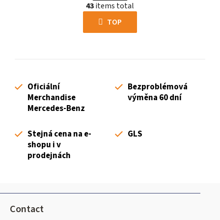
g
43
items total
i
i
s
TOP
n
t
a
i
t
n
i
g
o
c
n
Oficiální
Bezproblémová
o
Merchandise
výměna 60 dní
n
Mercedes-Benz
t
r
Stejná cena na e-
GLS
o
shopu i v
l
prodejnách
s
F
o
Contact