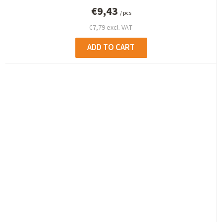
€9,43
/ pcs
€7,79 excl. VAT
ADD TO CART