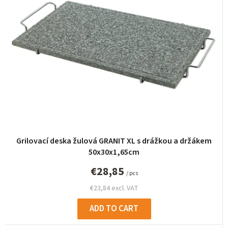
c
t
s
o
r
t
i
n
g
Grilovací deska žulová GRANIT XL s drážkou a držákem
50x30x1,65cm
€28,85
/ pcs
€23,84 excl. VAT
ADD TO CART