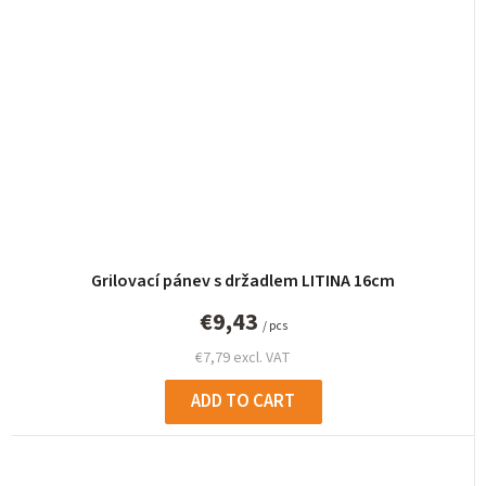
Grilovací pánev s držadlem LITINA 16cm
€9,43
/ pcs
€7,79 excl. VAT
ADD TO CART