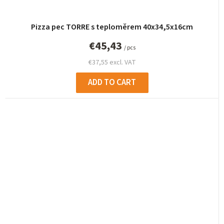
Pizza pec TORRE s teploměrem 40x34,5x16cm
€45,43
/ pcs
€37,55 excl. VAT
ADD TO CART