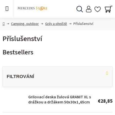
Skip
to
content
Search
SH
CA
Home
Camping, outdoor
Grily a ohniště
Příslušenství
Příslušenství
Bestsellers
L
i
s
t
o
Grilovací deska žulová GRANIT XL s
€28,85
drážkou a držákem 50x30x1,65cm
f
p