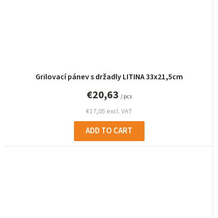
Grilovací pánev s držadly LITINA 33x21,5cm
€20,63
/ pcs
€17,05 excl. VAT
ADD TO CART