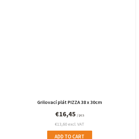
Grilovací plát PIZZA 38 x 30cm
€16,45
/ pcs
€13,60 excl. VAT
ADD TO CART