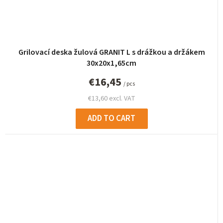
Grilovací deska žulová GRANIT L s drážkou a držákem
30x20x1,65cm
€16,45
/ pcs
€13,60 excl. VAT
ADD TO CART