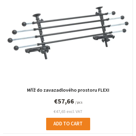
u
c
t
s
o
r
t
i
n
g
Mříž do zavazadlového prostoru FLEXI
€57,66
/ pcs
€47,65 excl. VAT
ADD TO CART