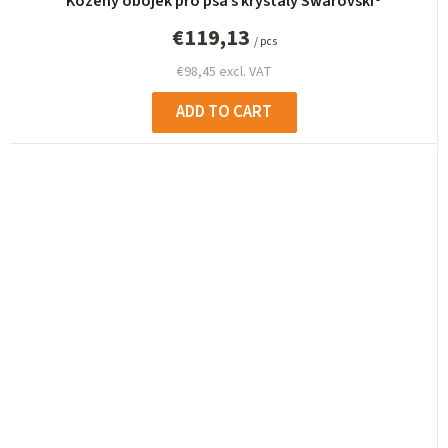
Kožený obojek pro psa s krystaly Swarovski®
€119,13
/ pcs
€98,45 excl. VAT
ADD TO CART