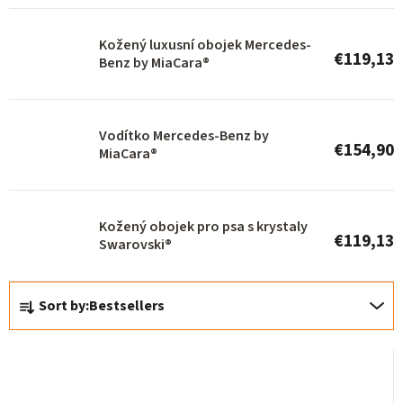
p
r
Kožený luxusní obojek Mercedes-
€119,13
o
Benz by MiaCara®
d
u
Vodítko Mercedes-Benz by
c
€154,90
MiaCara®
t
s
Kožený obojek pro psa s krystaly
€119,13
Swarovski®
P
Sort by:
Bestsellers
r
o
d