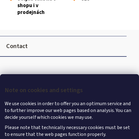
n
shopu i v
t
prodejnách
r
o
l
F
s
o
Contact
o
t
e
r
Note on cookies and settings
We use cookies in order to offer you an optimum service and
to further improve our web pages based on analysis. You can
decide yourself which cookies we may use.
Please note that technically necessary cookies must be set
to ensure that the web pages function properly.
Shoptet
|
mime digital