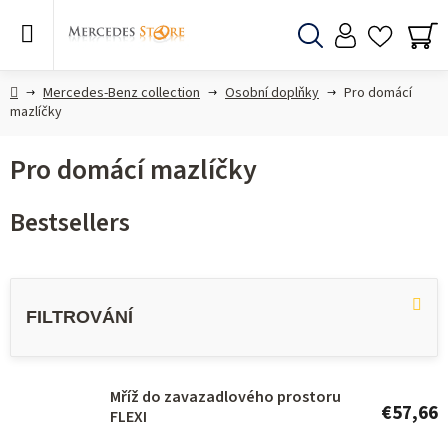
Skip
to
content
Search
SH
CA
Home
Mercedes-Benz collection
Osobní doplňky
Pro domácí
mazlíčky
Pro domácí mazlíčky
Bestsellers
L
i
s
t
o
Mříž do zavazadlového prostoru
€57,66
FLEXI
f