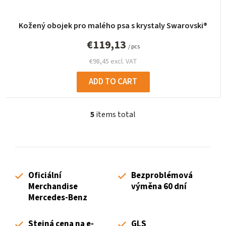
Kožený obojek pro malého psa s krystaly Swarovski®
€119,13
/ pcs
€98,45 excl. VAT
ADD TO CART
5
items total
L
i
s
t
i
Oficiální
Bezproblémová
n
Merchandise
výměna 60 dní
g
Mercedes-Benz
c
o
Stejná cena na e-
GLS