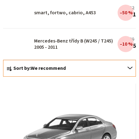
r
€15,42
smart, fortwo, cabrio, A453
–50 %
€7,71
o
d
u
€10,80
Mercedes-Benz třídy B (W245 / T245)
–10 %
c
€9,65
2005 - 2011
t
P
s
Sort by:
We recommend
r
o
d
u
c
t
s