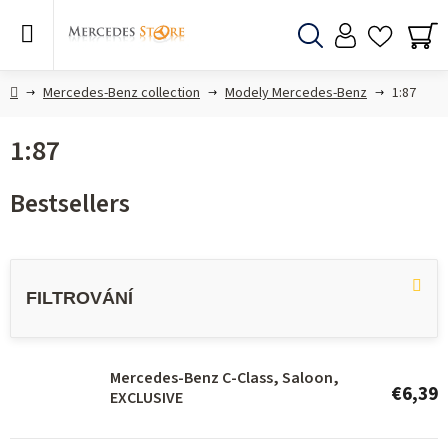
Skip
to
content
Search
SH
CA
Home
Mercedes-Benz collection
Modely Mercedes-Benz
1:87
1:87
Bestsellers
L
i
s
t
o
Mercedes-Benz C-Class, Saloon,
€6,39
EXCLUSIVE
f
p