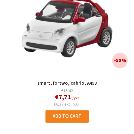
–50 %
smart, fortwo, cabrio, A453
€15,42
€7,71
/ pcs
€6,37 excl. VAT
ADD TO CART