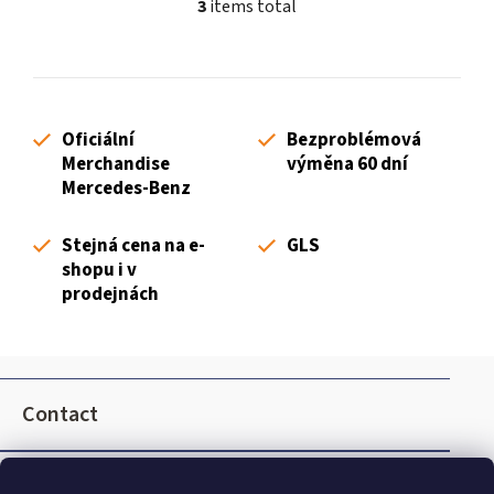
3
items total
L
i
s
t
i
Oficiální
Bezproblémová
n
Merchandise
výměna 60 dní
g
Mercedes-Benz
c
o
Stejná cena na e-
GLS
n
shopu i v
t
prodejnách
r
o
l
F
s
o
Contact
o
t