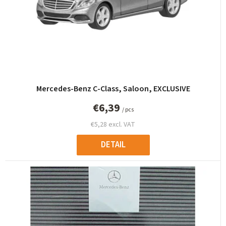
o
r
t
i
n
g
Mercedes-Benz C-Class, Saloon, EXCLUSIVE
€6,39
/ pcs
€5,28 excl. VAT
DETAIL