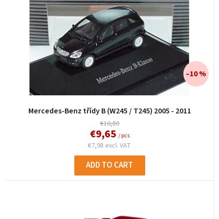
–10 %
Mercedes-Benz třídy B (W245 / T245) 2005 - 2011
€10,80
€9,65
/ pcs
€7,98 excl. VAT
ADD TO CART