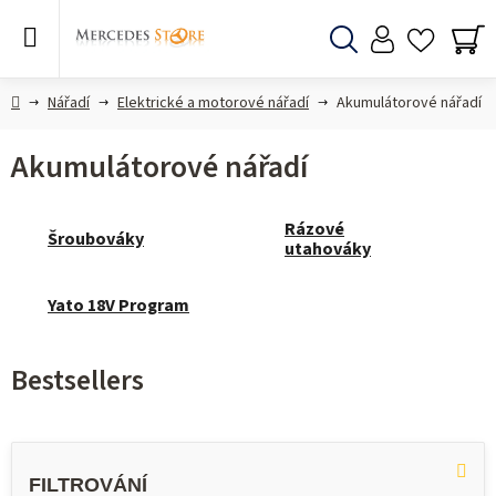
Skip
to
content
Search
SH
CA
Home
Nářadí
Elektrické a motorové nářadí
Akumulátorové nářadí
Akumulátorové nářadí
Rázové
Šroubováky
utahováky
Yato 18V Program
Bestsellers
L
i