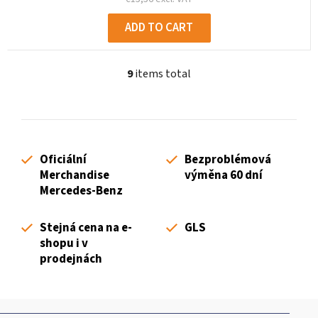
ADD TO CART
9
items total
L
i
s
t
i
Oficiální
Bezproblémová
n
Merchandise
výměna 60 dní
g
Mercedes-Benz
c
o
Stejná cena na e-
GLS
n
shopu i v
t
prodejnách
r
o
l
F