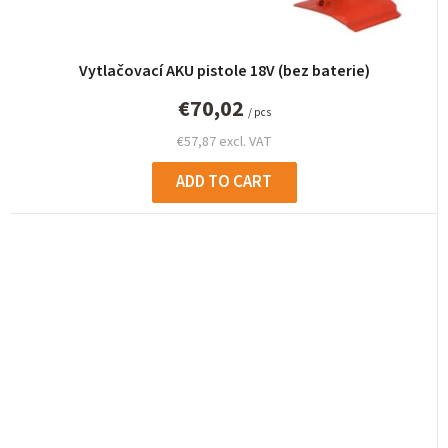
Vytlačovací AKU pistole 18V (bez baterie)
€70,02
/ pcs
€57,87 excl. VAT
ADD TO CART