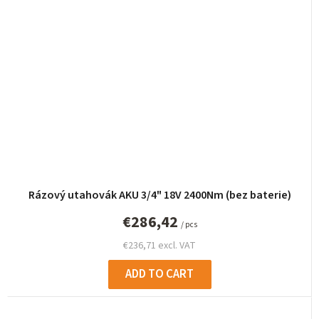
Rázový utahovák AKU 3/4" 18V 2400Nm (bez baterie)
€286,42
/ pcs
€236,71 excl. VAT
ADD TO CART