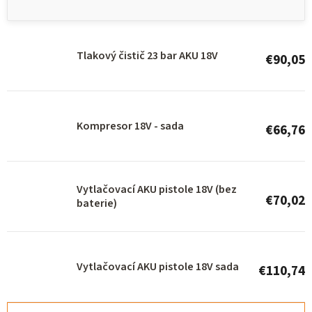
s
t
o
Tlakový čistič 23 bar AKU 18V
€90,05
f
p
r
Kompresor 18V - sada
€66,76
o
d
u
Vytlačovací AKU pistole 18V (bez
c
€70,02
baterie)
t
s
Vytlačovací AKU pistole 18V sada
€110,74