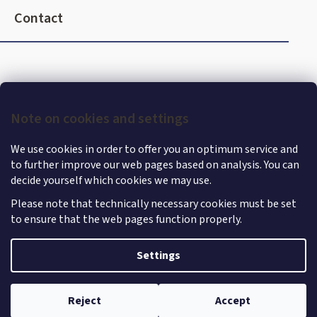
s
o
Contact
o
t
e
r
Note on cookies and settings
We use cookies in order to offer you an optimum service and
to further improve our web pages based on analysis. You can
decide yourself which cookies we may use.
Please note that technically necessary cookies must be set
to ensure that the web pages function properly.
Shoptet
|
mime digital
Copyright 2026
MercedesStore
. All rights reserved.
Edit
Settings
cookie settings
Reject
Accept
Withdraw from contract