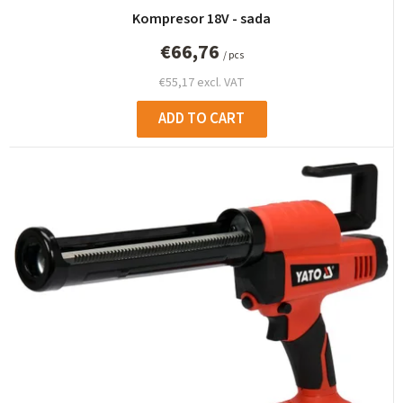
Kompresor 18V - sada
€66,76
/ pcs
€55,17 excl. VAT
ADD TO CART