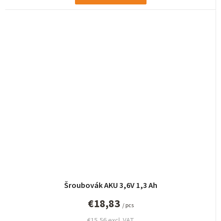
Šroubovák AKU 3,6V 1,3 Ah
€18,83
/ pcs
€15,56 excl. VAT