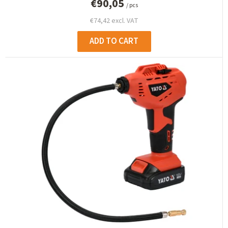
€90,05
/ pcs
€74,42 excl. VAT
ADD TO CART