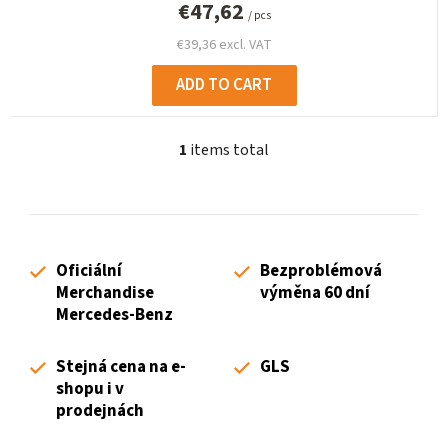
€47,62
/ pcs
€39,36 excl. VAT
ADD TO CART
1
items total
L
i
s
t
i
Oficiální
Bezproblémová
n
Merchandise
výměna 60 dní
g
Mercedes-Benz
c
o
Stejná cena na e-
GLS
n
shopu i v
t
prodejnách
r