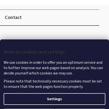
o
l
F
s
o
Contact
o
t
e
r
Note on cookies and settings
We use cookies in order to offer you an optimum service and
to further improve our web pages based on analysis. You can
decide yourself which cookies we may use.
Please note that technically necessary cookies must be set
to ensure that the web pages function properly.
Shoptet
|
mime digital
Copyright 2026
MercedesStore
. All rights reserved.
Edit
Settings
cookie settings