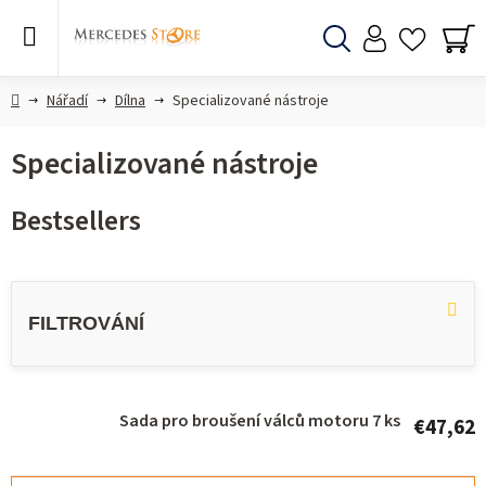
Skip
to
content
Search
SH
CA
Home
Nářadí
Dílna
Specializované nástroje
Specializované nástroje
Bestsellers
L
i
s
t
o
Sada pro broušení válců motoru 7 ks
€47,62
f
p