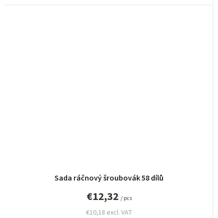
Sada ráčnový šroubovák 58 dílů
€12,32
/ pcs
€10,18 excl. VAT