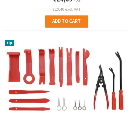
/ pcs
€20,40 excl. VAT
ADD TO CART
tip