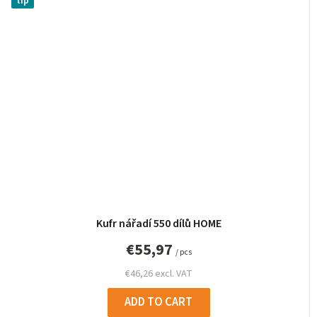
tip
Kufr nářadí 550 dílů HOME
€55,97
/ pcs
€46,26 excl. VAT
ADD TO CART