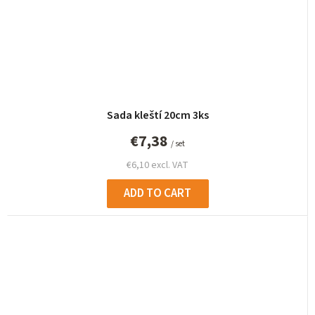
Sada kleští 20cm 3ks
€7,38
/ set
€6,10 excl. VAT
ADD TO CART