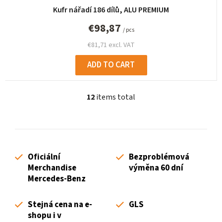
Kufr nářadí 186 dílů, ALU PREMIUM
€98,87
/ pcs
€81,71 excl. VAT
ADD TO CART
12
items total
L
i
s
t
i
Oficiální
Bezproblémová
n
Merchandise
výměna 60 dní
g
Mercedes-Benz
c
o
Stejná cena na e-
GLS
n
shopu i v
t