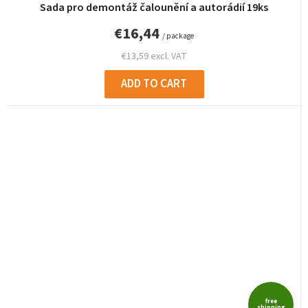
Sada pro demontáž čalounění a autorádií 19ks
€16,44
/ package
€13,59 excl. VAT
ADD TO CART
free
shipping