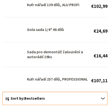
o
Kufr nářadí 139 dílů, ALU PROFI
€102,99
f
p
r
Gola sada 1/4" 46 dílů
€24,69
o
d
u
Sada pro demontáž čalounění a
c
€16,44
autorádií 19ks
t
s
Kufr nářadí 257 dílů, PROFESSIONAL
€107,11
P
Sort by:
Bestsellers
r