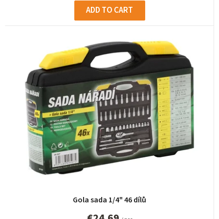
ADD TO CART
Gola sada 1/4" 46 dílů
€24,69