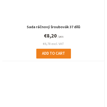
Sada ráčnový šroubovák 37 dílů
€8,20
/ pcs
€6,78 excl. VAT
ADD TO CART