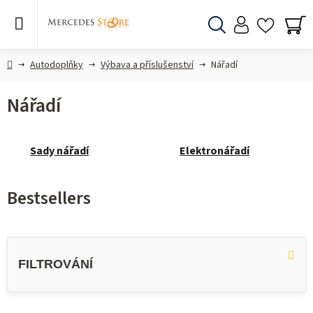
Skip
to
content
Search
SH
CA
Home
Autodoplňky
Výbava a příslušenství
Nářadí
Nářadí
Sady nářadí
Elektronářadí
Bestsellers
L
i
s
t