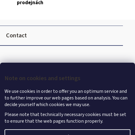
prodejnách
r
o
l
F
s
o
Contact
o
t
e
r
Note on cookies and settings
We use cookies in order to offer you an optimum service and
to further improve our web pages based on analysis. You can
decide yourself which cookies we may use.
Please note that technically necessary cookies must be set
to ensure that the web pages function properly.
Shoptet
|
mime digital