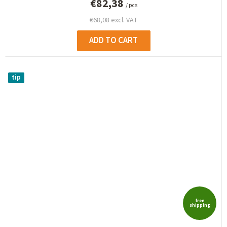
€82,38
/ pcs
€68,08 excl. VAT
ADD TO CART
tip
free
shipping