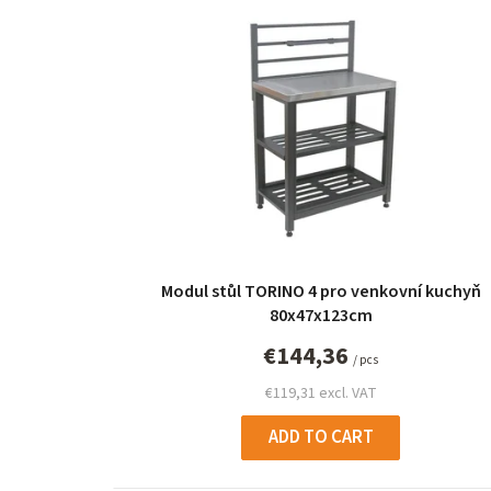
i
s
t
o
f
p
r
Modul stůl TORINO 4 pro venkovní kuchyň
o
80x47x123cm
d
€144,36
/ pcs
u
€119,31 excl. VAT
c
ADD TO CART
t