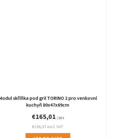
Modul skříňka pod gril TORINO 2 pro venkovní
kuchyň 80x47x69cm
€165,01
/ pcs
€136,37 excl. VAT