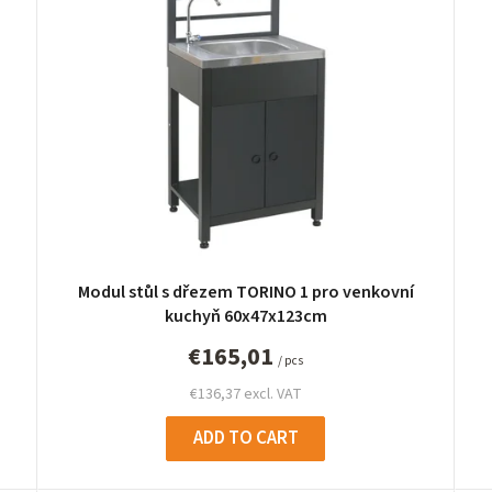
Modul stůl s dřezem TORINO 1 pro venkovní
kuchyň 60x47x123cm
€165,01
/ pcs
€136,37 excl. VAT
ADD TO CART