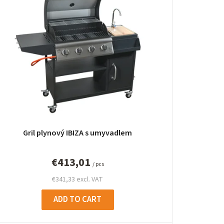
d
u
c
t
s
o
r
Gril plynový IBIZA s umyvadlem
t
i
€413,01
/ pcs
n
€341,33 excl. VAT
g
ADD TO CART