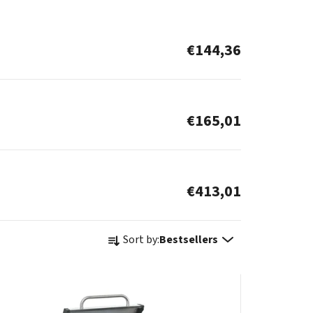
€144,36
€165,01
€413,01
P
Sort by:
Bestsellers
r
o