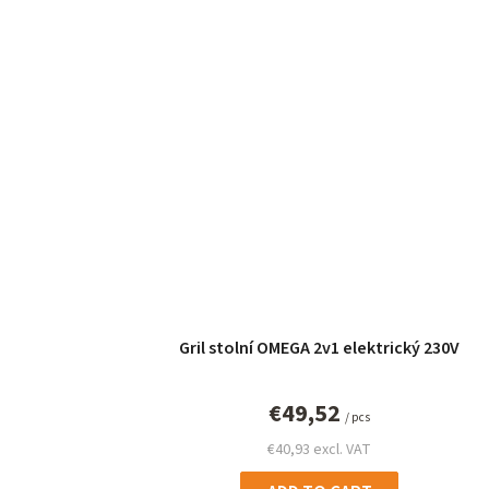
s
Gril stolní OMEGA 2v1 elektrický 230V
€49,52
/ pcs
€40,93 excl. VAT