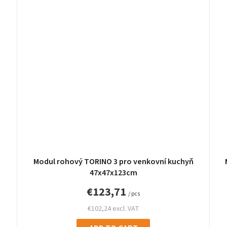
Modul rohový TORINO 3 pro venkovní kuchyň
47x47x123cm
€123,71
/ pcs
€102,24 excl. VAT