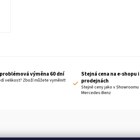
L
i
s
t
problémová výměna 60 dní
Stejná cena na e-shopu i
i
dí velikost? Zboží můžete vyměnit!
prodejnách
n
Stejné ceny jako v Showroomu
Mercedes-Benz
g
c
o
n
t
r