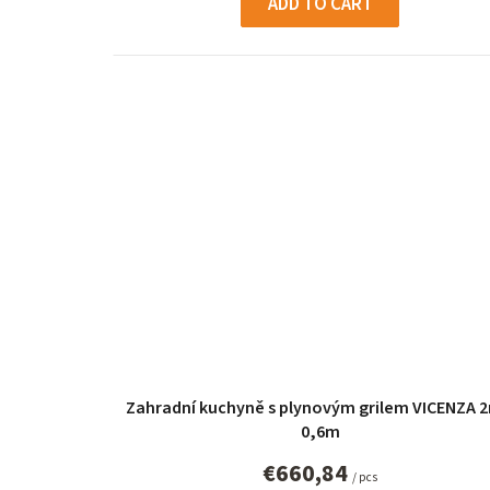
ADD TO CART
Zahradní kuchyně s plynovým grilem VICENZA 2
0,6m
€660,84
/ pcs