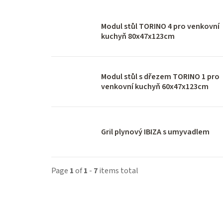
Modul stůl TORINO 4 pro venkovní
kuchyň 80x47x123cm
Modul stůl s dřezem TORINO 1 pro
venkovní kuchyň 60x47x123cm
Gril plynový IBIZA s umyvadlem
Page
1
of
1
-
7
items total
L