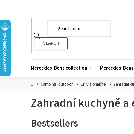
Skip
to
content
Mercedes-Benz collection
Mercedes-Benz 
Home
Camping, outdoor
Grily a ohniště
Zahradní ku
Zahradní kuchyně a e
Bestsellers