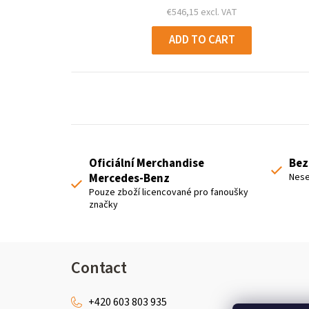
€546,15 excl. VAT
ADD TO CART
Oficiální Merchandise
Bez
Mercedes-Benz
Nese
Pouze zboží licencované pro fanoušky
značky
F
Contact
o
+420 603 803 935