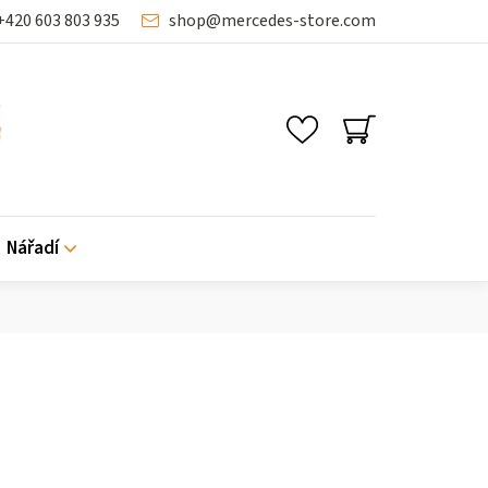
+420 603 803 935
shop
@
mercedes-store.com
SHOPPING
CART
Nářadí