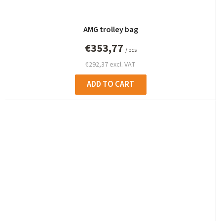
AMG trolley bag
€353,77
/ pcs
€292,37 excl. VAT
ADD TO CART