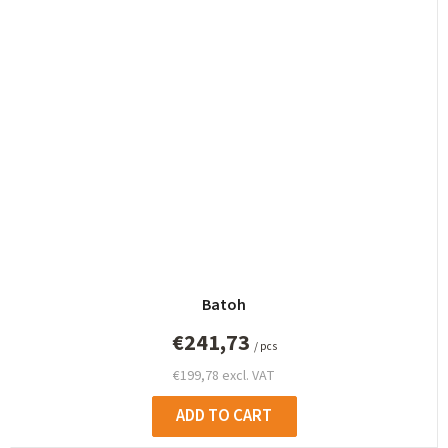
Batoh
€241,73
/ pcs
€199,78 excl. VAT
ADD TO CART