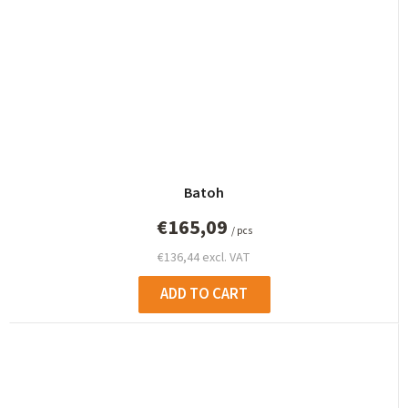
Batoh
€165,09
/ pcs
€136,44 excl. VAT
ADD TO CART