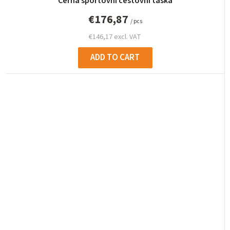
Černá sportovní cestovní taška
€176,87
/ pcs
€146,17 excl. VAT
ADD TO CART