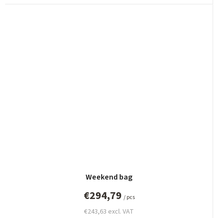
Weekend bag
€294,79
/ pcs
€243,63 excl. VAT