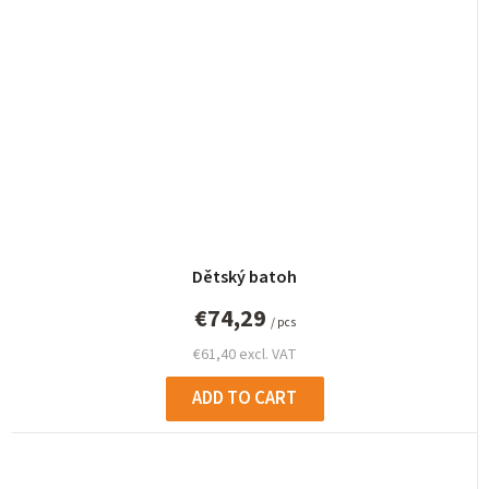
Dětský batoh
€74,29
/ pcs
€61,40 excl. VAT
ADD TO CART