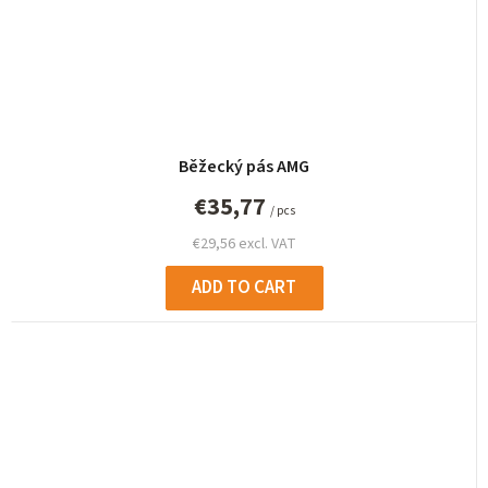
Běžecký pás AMG
€35,77
/ pcs
€29,56 excl. VAT
ADD TO CART