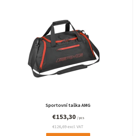
Sportovní taška AMG
€153,30
/ pcs
€126,69 excl. VAT