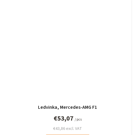
Ledvinka, Mercedes-AMG F1
€53,07
/ pcs
€43,86 excl. VAT