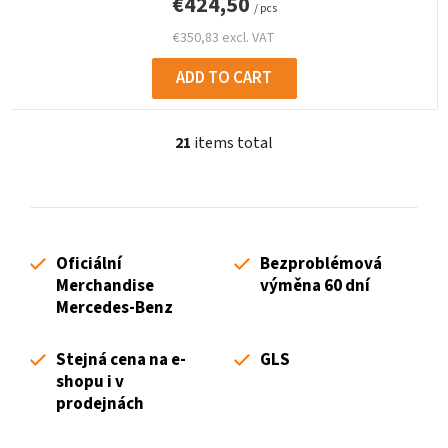
€424,50
/ pcs
€350,83 excl. VAT
ADD TO CART
21
items total
L
i
s
t
i
Oficiální
Bezproblémová
n
Merchandise
výměna 60 dní
g
Mercedes-Benz
c
o
Stejná cena na e-
GLS
n
shopu i v
t
prodejnách
r
o