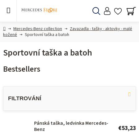
Skip
to
content
Search
SH
CA
Home
Mercedes-Benz collection
Zavazadla - tašky - aktovky - malé
kožené
Sportovní taška a batoh
Sportovní taška a batoh
Bestsellers
L
i
s
t
o
Pánská taška, ledvinka Mercedes-
€53,23
Benz
f