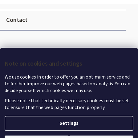
l
F
s
o
Contact
o
t
e
r
Note on cookies and settings
We use cookies in order to offer you an optimum service and
to further improve our web pages based on analysis. You can
decide yourself which cookies we may use.
Please note that technically necessary cookies must be set
to ensure that the web pages function properly.
Shoptet
|
mime digital
Copyright 2026
MercedesStore
. All rights reserved.
Edit
Settings
cookie settings