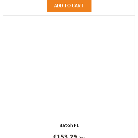
ADD TO CART
Batoh F1
€153,29
/ pcs