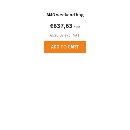
AMG weekend bag
€637,63
/ pcs
€526,97 excl. VAT
ADD TO CART