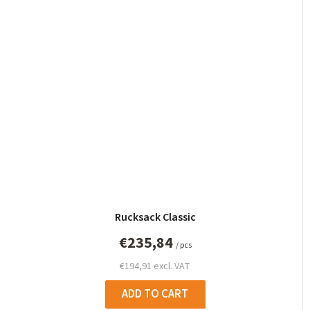
Rucksack Classic
€235,84
/ pcs
€194,91 excl. VAT
ADD TO CART