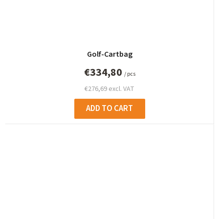
Golf-Cartbag
€334,80
/ pcs
€276,69 excl. VAT
ADD TO CART