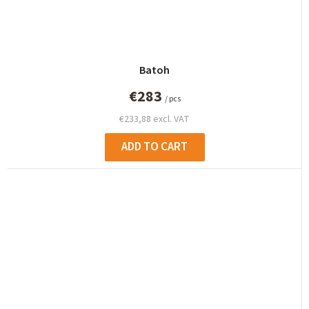
Batoh
€283
/ pcs
€233,88 excl. VAT
ADD TO CART