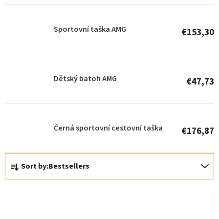
p
r
Sportovní taška AMG
€153,30
o
d
u
Dětský batoh AMG
c
€47,73
t
s
Černá sportovní cestovní taška
€176,87
P
Sort by:
Bestsellers
r
o
d