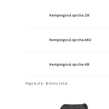
Kempingová sprcha 20l
Kempingová sprcha AKU
Kempingová sprcha 40l
Page
1
of
1
-
3
items total
L