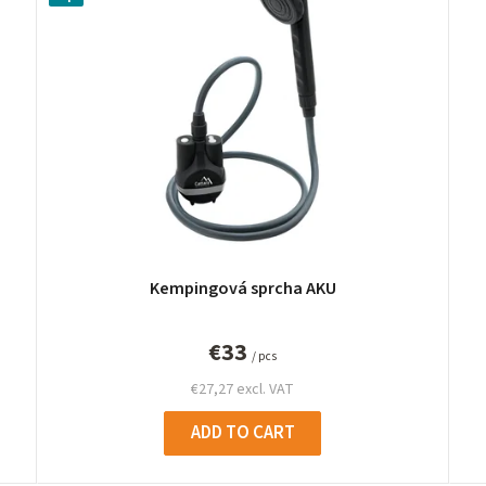
Kempingová sprcha AKU
€33
/ pcs
€27,27 excl. VAT
ADD TO CART