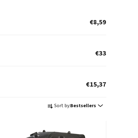
€8,59
€33
€15,37
P
Sort by:
Bestsellers
r
o