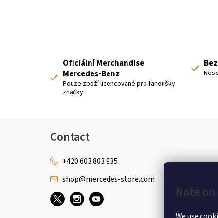
s
Oficiální Merchandise
Bez
Mercedes-Benz
Nese
Pouze zboží licencované pro fanoušky
značky
F
Contact
o
o
+420 603 803 935
shop
@
mercedes-store.com
t
Note on 
e
We use cooki