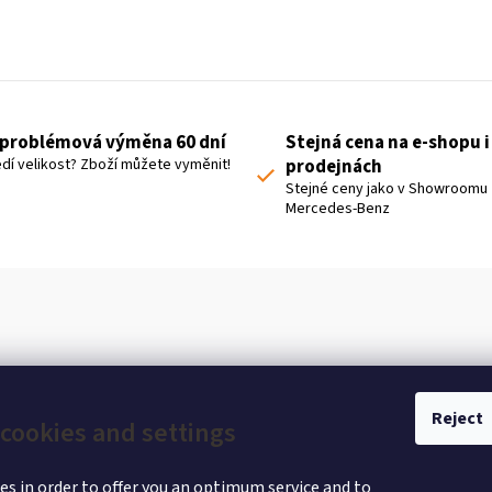
L
i
s
t
problémová výměna 60 dní
Stejná cena na e-shopu i
i
dí velikost? Zboží můžete vyměnit!
prodejnách
n
Stejné ceny jako v Showroomu
Mercedes-Benz
g
c
o
n
t
r
o
Reject
cookies and settings
l
s
es in order to offer you an optimum service and to