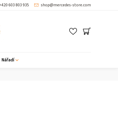
+420 603 803 935
shop
@
mercedes-store.com
SHOPPING
CART
Nářadí