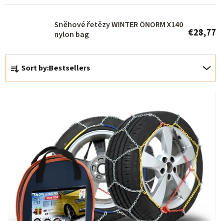
p
r
Sněhové řetězy WINTER ÖNORM X140
€28,77
o
nylon bag
d
P
u
Sort by:
Bestsellers
r
c
o
t
d
s
u
c
t
s
o
r
t