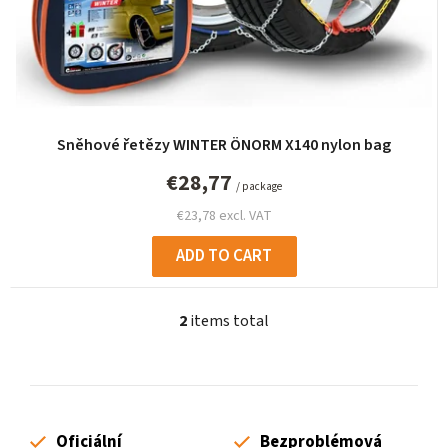
Sněhové řetězy WINTER ÖNORM X140 nylon bag
€28,77
/ package
€23,78 excl. VAT
ADD TO CART
2
items total
L
i
s
t
i
Oficiální
Bezproblémová