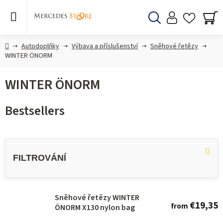
Skip
to
content
Search
SH
CA
Home
Autodoplňky
Výbava a příslušenství
Sněhové řetězy
WINTER ÖNORM
WINTER ÖNORM
Bestsellers
L
i
s
t
o
Sněhové řetězy WINTER
€19,35
from
ÖNORM X130 nylon bag
f