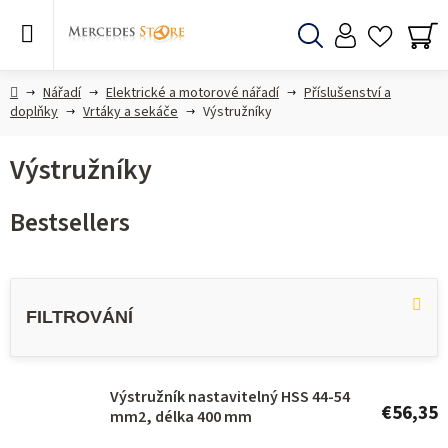
Skip
to
content
Search
SH
CA
Home
Nářadí
Elektrické a motorové nářadí
Příslušenství a
doplňky
Vrtáky a sekáče
Výstružníky
Výstružníky
Bestsellers
L
i
s
t
o
Výstružník nastavitelný HSS 44-54
€56,35
mm2, délka 400 mm
f