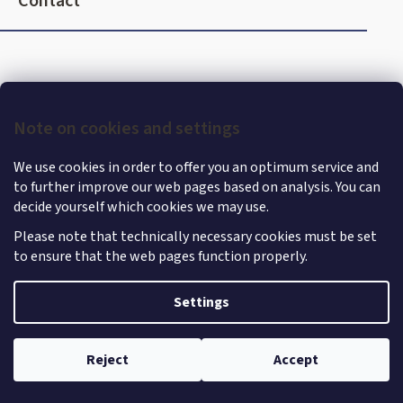
Contact
o
t
e
r
Note on cookies and settings
We use cookies in order to offer you an optimum service and
to further improve our web pages based on analysis. You can
decide yourself which cookies we may use.
Please note that technically necessary cookies must be set
to ensure that the web pages function properly.
Shoptet
|
mime digital
Copyright 2026
MercedesStore
. All rights reserved.
Edit
Settings
cookie settings
Reject
Accept
Withdraw from contract