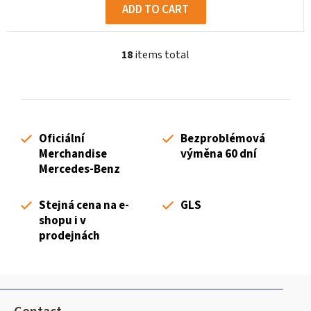
ADD TO CART
18
items total
L
i
s
t
i
Oficiální
Bezproblémová
n
Merchandise
výměna 60 dní
g
Mercedes-Benz
c
o
Stejná cena na e-
GLS
n
shopu i v
t
prodejnách
r
o
l
F
s
o