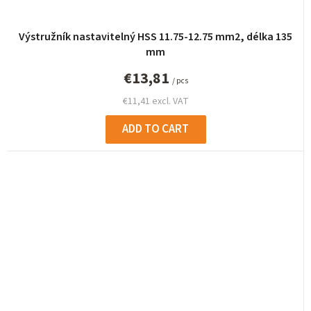
Výstružník nastavitelný HSS 11.75-12.75 mm2, délka 135
mm
€13,81
/ pcs
€11,41 excl. VAT
ADD TO CART