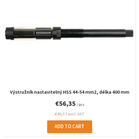
u
c
t
s
o
r
t
i
n
g
Výstružník nastavitelný HSS 44-54 mm2, délka 400 mm
€56,35
/ pcs
€46,57 excl. VAT
ADD TO CART