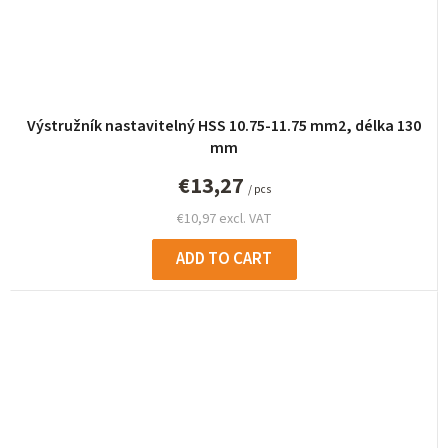
Výstružník nastavitelný HSS 10.75-11.75 mm2, délka 130
mm
€13,27
/ pcs
€10,97 excl. VAT
ADD TO CART