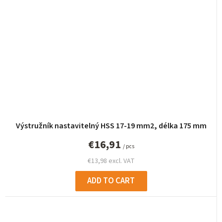
Výstružník nastavitelný HSS 17-19 mm2, délka 175 mm
€16,91
/ pcs
€13,98 excl. VAT
ADD TO CART