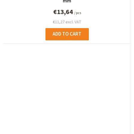
mm
€13,64
/ pcs
€11,27 excl. VAT
ADD TO CART