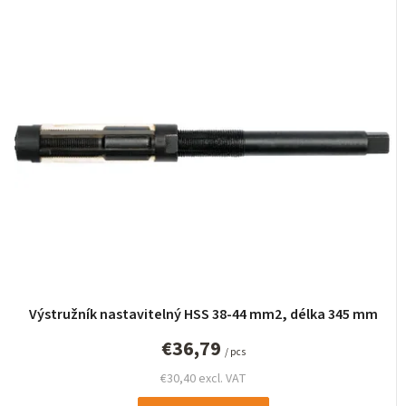
Výstružník nastavitelný HSS 38-44 mm2, délka 345 mm
€36,79
/ pcs
€30,40 excl. VAT