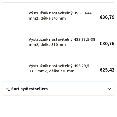
p
r
Výstružník nastavitelný HSS 38-44
€36,79
o
mm2, délka 345 mm
d
u
Výstružník nastavitelný HSS 33,5-38
c
€30,76
mm2, délka 310 mm
t
s
Výstružník nastavitelný HSS 29,5-
€25,42
33,5 mm2, délka 270 mm
P
Sort by:
Bestsellers
r
o
d