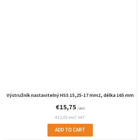
Výstružník nastavitelný HSS 15,25-17 mm2, délka 165 mm
€15,75
/ pcs
€13,02 excl. VAT
ADD TO CART