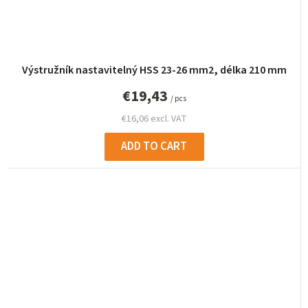
Výstružník nastavitelný HSS 23-26 mm2, délka 210 mm
€19,43
/ pcs
€16,06 excl. VAT
ADD TO CART