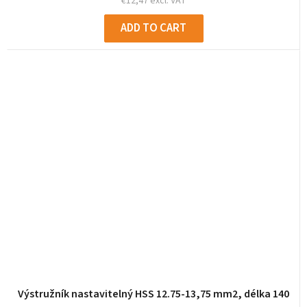
€12,47 excl. VAT
ADD TO CART
Výstružník nastavitelný HSS 12.75-13,75 mm2, délka 140