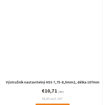
Výstružník nastavitelný HSS 7,75-8,5mm2, délka 107mm
€10,71
/ pcs
€8,85 excl. VAT