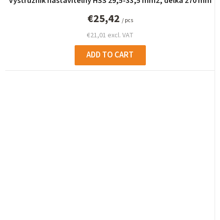
Výstružník nastavitelný HSS 29,5-33,5 mm2, délka 270 mm
€25,42
/ pcs
€21,01 excl. VAT
ADD TO CART