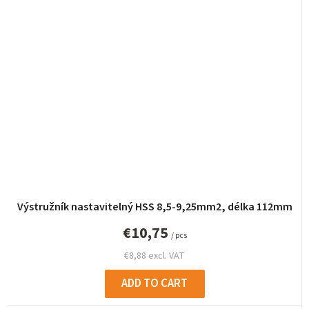
Výstružník nastavitelný HSS 8,5-9,25mm2, délka 112mm
€10,75
/ pcs
€8,88 excl. VAT
ADD TO CART