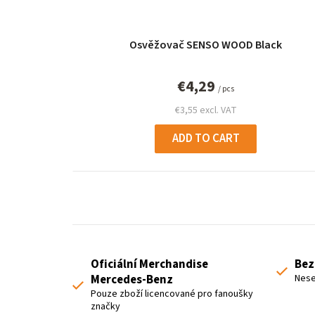
p
r
Osvěžovač SENSO WOOD Black
o
d
€4,29
/ pcs
u
€3,55 excl. VAT
c
ADD TO CART
t
s
Oficiální Merchandise
Bez
Mercedes-Benz
Nese
Pouze zboží licencované pro fanoušky
značky