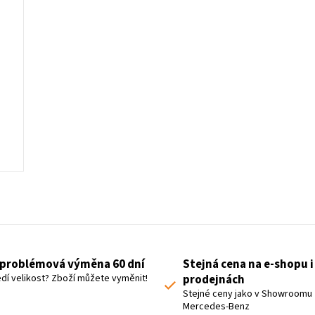
L
i
s
t
problémová výměna 60 dní
Stejná cena na e-shopu i
i
dí velikost? Zboží můžete vyměnit!
prodejnách
n
Stejné ceny jako v Showroomu
Mercedes-Benz
g