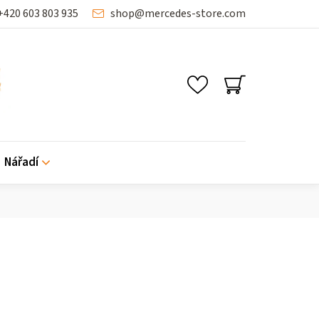
+420 603 803 935
shop
@
mercedes-store.com
SHOPPING
CART
Nářadí