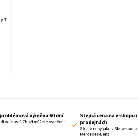
y 7
L
i
s
t
problémová výměna 60 dní
Stejná cena na e-shopu i
i
dí velikost? Zboží můžete vyměnit!
prodejnách
n
Stejné ceny jako v Showroomu
Mercedes-Benz
g