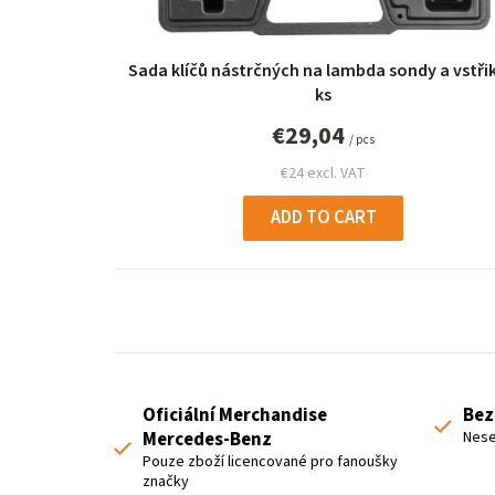
p
r
Sada klíčů nástrčných na lambda sondy a vstřik
o
ks
d
€29,04
/ pcs
u
€24 excl. VAT
c
ADD TO CART
t
s
Oficiální Merchandise
Bez
Mercedes-Benz
Nese
Pouze zboží licencované pro fanoušky
značky