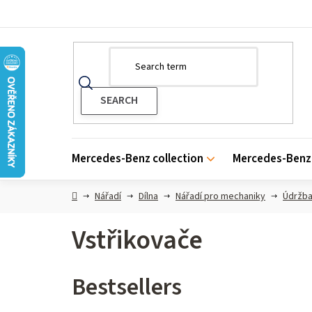
Skip
to
content
Mercedes-Benz collection
Mercedes-Benz 
Home
Nářadí
Dílna
Nářadí pro mechaniky
Údržba
Vstřikovače
Bestsellers