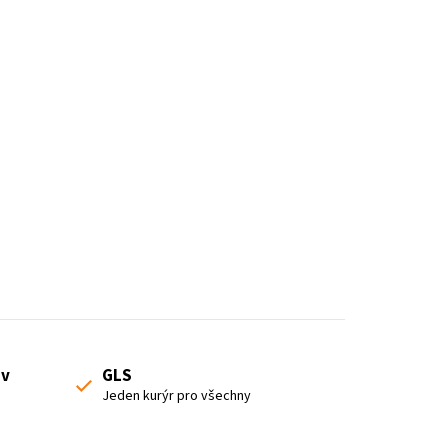
o
r
t
i
n
g
 v
GLS
Jeden kurýr pro všechny