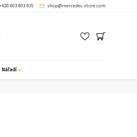
+420 603 803 935
shop
@
mercedes-store.com
SHOPPING
CART
Nářadí