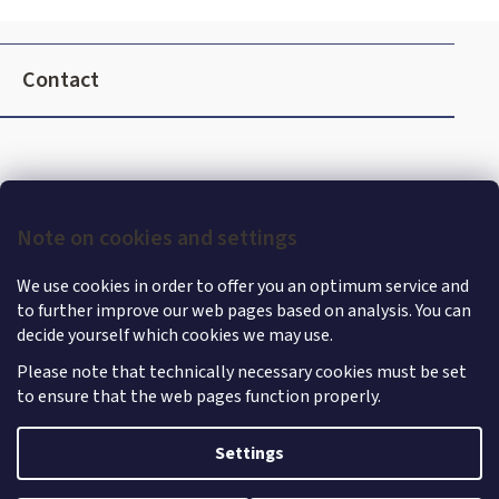
o
l
F
s
o
Contact
o
t
e
r
Note on cookies and settings
We use cookies in order to offer you an optimum service and
to further improve our web pages based on analysis. You can
decide yourself which cookies we may use.
Please note that technically necessary cookies must be set
to ensure that the web pages function properly.
Shoptet
|
mime digital
Copyright 2026
MercedesStore
. All rights reserved.
Edit
Settings
cookie settings