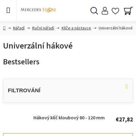
Skip
to
content
Search
SH
CA
Home
Nářadí
Ruční nářadí
Klíče a nástavce
Univerzální hákové
Univerzální hákové
Bestsellers
L
i
s
t
o
Hákový klíč kloubový 80 - 120 mm
€27,82
f
p