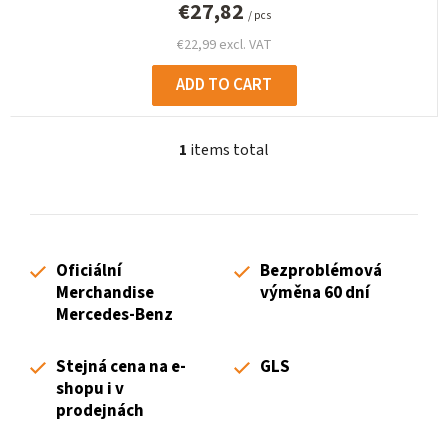
€27,82
/ pcs
€22,99 excl. VAT
ADD TO CART
1
items total
L
i
s
t
i
Oficiální
Bezproblémová
n
Merchandise
výměna 60 dní
g
Mercedes-Benz
c
o
Stejná cena na e-
GLS
n
shopu i v
t
prodejnách
r