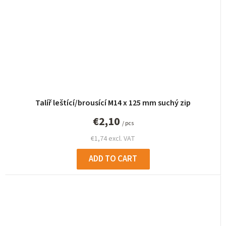
Talíř leštící/brousící M14 x 125 mm suchý zip
€2,10
/ pcs
€1,74 excl. VAT
ADD TO CART