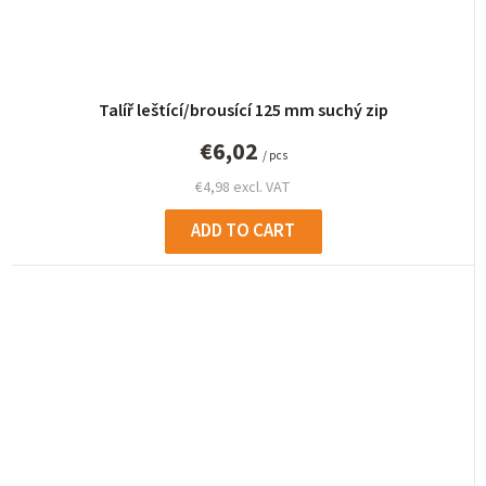
Talíř leštící/brousící 125 mm suchý zip
€6,02
/ pcs
€4,98 excl. VAT
ADD TO CART