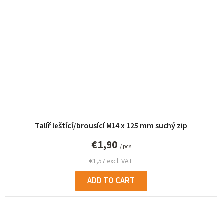
Talíř leštící/brousící M14 x 125 mm suchý zip
€1,90
/ pcs
€1,57 excl. VAT
ADD TO CART