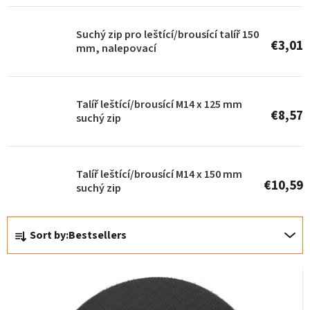
p
r
Suchý zip pro leštící/brousící talíř 150
€3,01
o
mm, nalepovací
d
u
Talíř leštící/brousící M14 x 125 mm
c
€8,57
suchý zip
t
s
Talíř leštící/brousící M14 x 150 mm
€10,59
suchý zip
P
Sort by:
Bestsellers
r
o
d