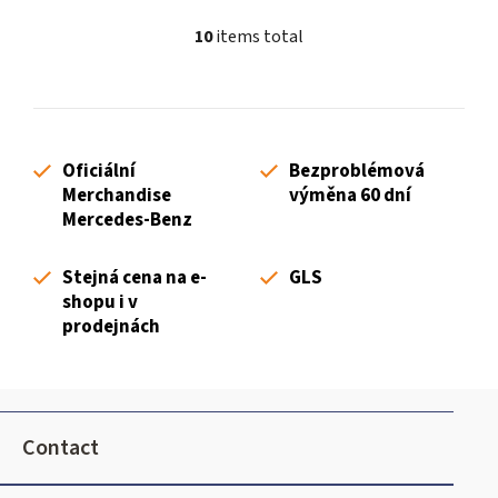
10
items total
L
i
s
t
i
Oficiální
Bezproblémová
n
Merchandise
výměna 60 dní
g
Mercedes-Benz
c
o
Stejná cena na e-
GLS
n
shopu i v
t
prodejnách
r
o
l
F
s
o
Contact
o