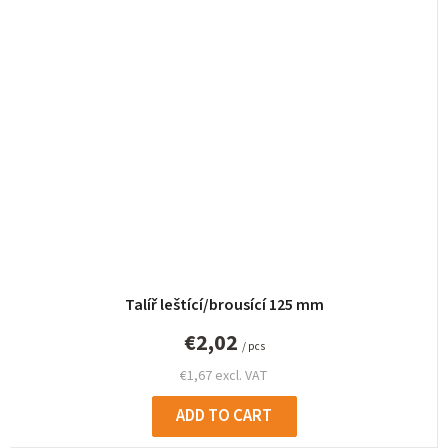
Talíř leštící/brousící 125 mm
€2,02
/ pcs
€1,67 excl. VAT
ADD TO CART