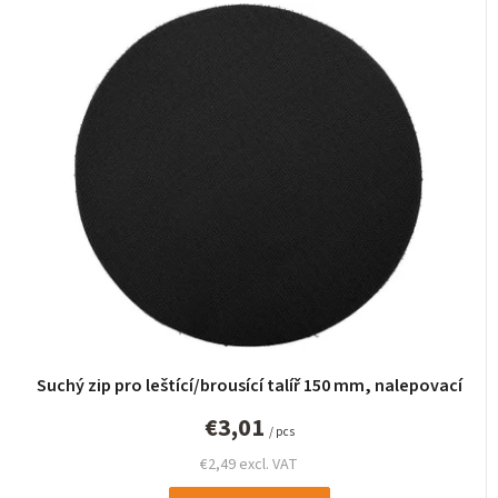
Suchý zip pro leštící/brousící talíř 150 mm, nalepovací
€3,01
/ pcs
€2,49 excl. VAT