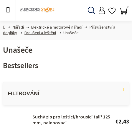
Skip
to
content
Search
SH
CA
Home
Nářadí
Elektrické a motorové nářadí
Příslušenství a
doplňky
Broušení a leštění
Unašeče
Unašeče
Bestsellers
L
i
s
t
o
Suchý zip pro leštící/brousící talíř 125
€2,43
mm, nalepovací
f