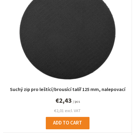
u
c
t
s
o
r
t
i
n
g
Suchý zip pro leštící/brousící talíř 125 mm, nalepovací
€2,43
/ pcs
€2,01 excl. VAT
ADD TO CART