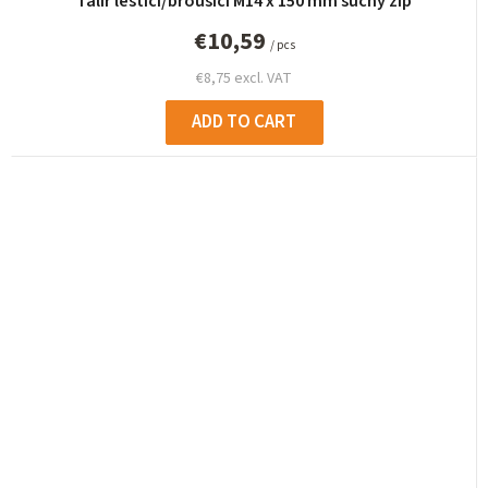
Talíř leštící/brousící M14 x 150 mm suchý zip
€10,59
/ pcs
€8,75 excl. VAT
ADD TO CART