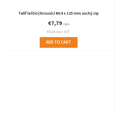
Talíř leštící/brousící M14 x 125 mm suchý zip
€7,79
/ pcs
€6,44 excl. VAT
ADD TO CART