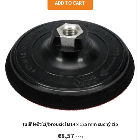
ADD TO CART
Talíř leštící/brousící M14 x 125 mm suchý zip
€8,57
/ pcs