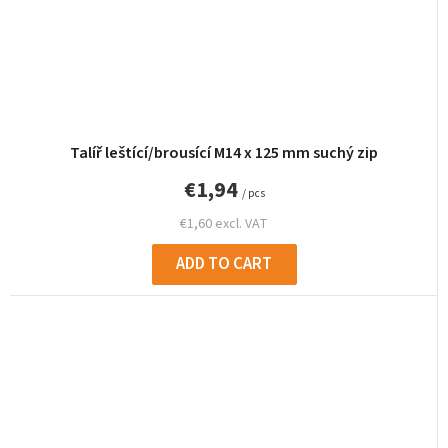
Talíř leštící/brousící M14 x 125 mm suchý zip
€1,94
/ pcs
€1,60 excl. VAT
ADD TO CART