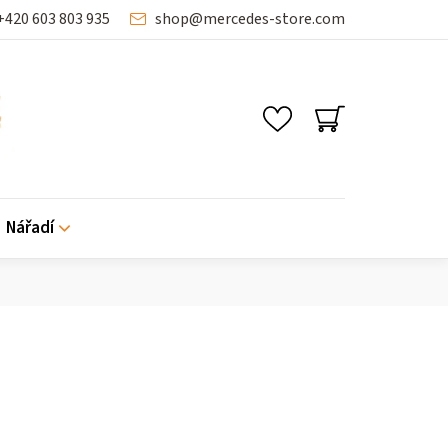
+420 603 803 935
shop
@
mercedes-store.com
SHOPPING
CART
Nářadí