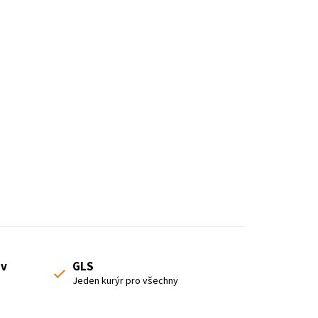
o
r
t
i
n
g
 v
GLS
Jeden kurýr pro všechny