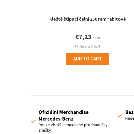
p
r
Kleště štípací čelní 250 mm rabitové
o
d
€7,23
/ pcs
u
€5,98 excl. VAT
c
ADD TO CART
t
s
Oficiální Merchandise
Bez
Mercedes-Benz
Nese
Pouze zboží licencované pro fanoušky
značky