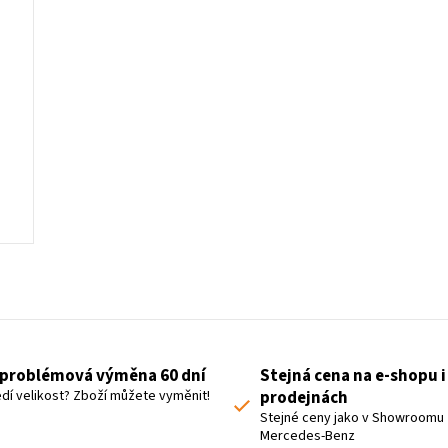
L
i
s
t
problémová výměna 60 dní
Stejná cena na e-shopu i
i
dí velikost? Zboží můžete vyměnit!
prodejnách
n
Stejné ceny jako v Showroomu
Mercedes-Benz
g