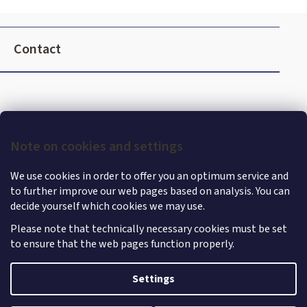
o
l
F
s
o
Contact
o
t
e
r
Note on cookies and settings
We use cookies in order to offer you an optimum service and
to further improve our web pages based on analysis. You can
decide yourself which cookies we may use.
Please note that technically necessary cookies must be set
to ensure that the web pages function properly.
Shoptet
|
mime digital
Copyright 2026
MercedesStore
. All rights reserved.
Edit
Settings
cookie settings