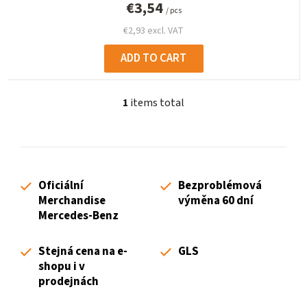
€3,54
/ pcs
€2,93 excl. VAT
ADD TO CART
1
items total
L
i
s
t
i
Oficiální
Bezproblémová
n
Merchandise
výměna 60 dní
g
Mercedes-Benz
c
o
Stejná cena na e-
GLS
n
shopu i v
t
prodejnách
r