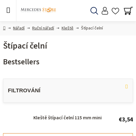
Skip
to
content
Search
SH
CA
Home
Nářadí
Ruční nářadí
Kleště
Štípací čelní
Štípací čelní
Bestsellers
L
i
s
t
o
Kleště štípací čelní 115 mm mini
€3,54
f
p