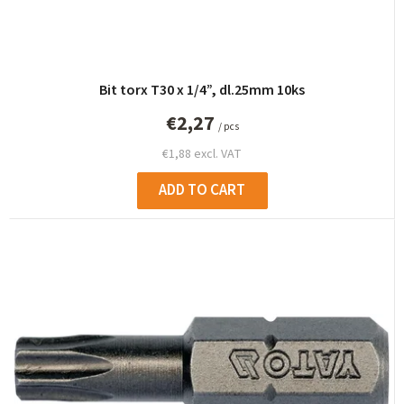
Bit torx T30 x 1/4”, dl.25mm 10ks
€2,27
/ pcs
€1,88 excl. VAT
ADD TO CART