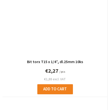
Bit torx T15 x 1/4”, dl.25mm 10ks
€2,27
/ pcs
€1,88 excl. VAT
ADD TO CART