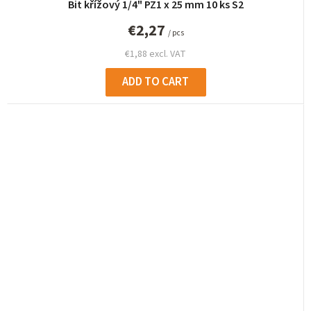
Bit křížový 1/4" PZ1 x 25 mm 10 ks S2
€2,27
/ pcs
€1,88 excl. VAT
ADD TO CART