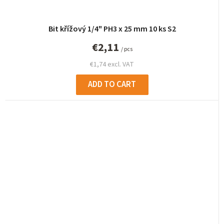
Bit křížový 1/4" PH3 x 25 mm 10 ks S2
€2,11
/ pcs
€1,74 excl. VAT
ADD TO CART