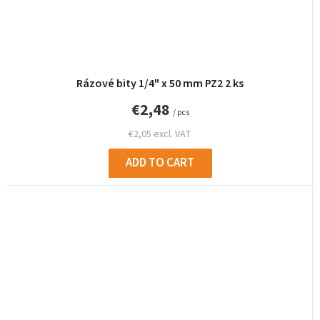
Rázové bity 1/4" x 50 mm PZ2 2 ks
€2,48
/ pcs
€2,05 excl. VAT
ADD TO CART