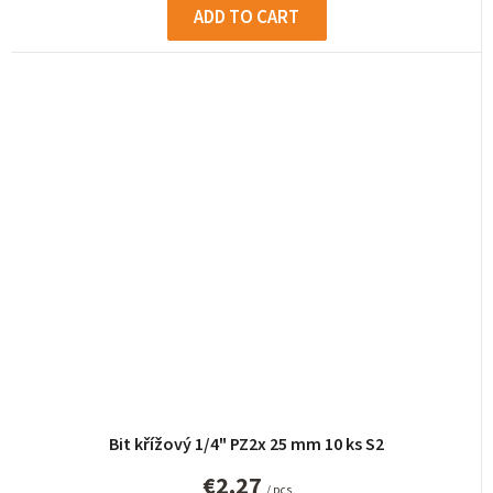
ADD TO CART
Bit křížový 1/4" PZ2x 25 mm 10 ks S2
€2,27
/ pcs