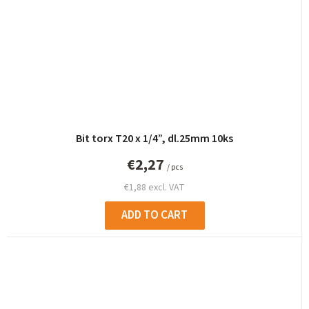
Bit torx T20 x 1/4”, dl.25mm 10ks
€2,27
/ pcs
€1,88 excl. VAT
ADD TO CART