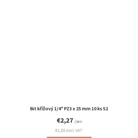
Bit křížový 1/4" PZ3 x 25 mm 10 ks S2
€2,27
/ pcs
€1,88 excl. VAT