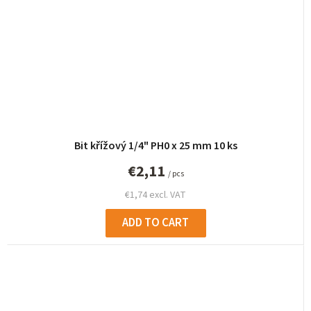
Bit křížový 1/4" PH0 x 25 mm 10 ks
€2,11
/ pcs
€1,74 excl. VAT
ADD TO CART