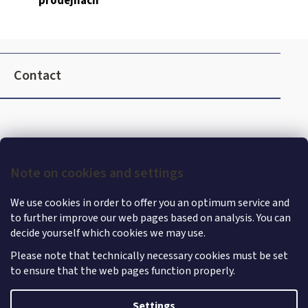
prodejnách
s
F
o
Contact
o
t
e
r
Note on cookies and settings
We use cookies in order to offer you an optimum service and
to further improve our web pages based on analysis. You can
decide yourself which cookies we may use.
Please note that technically necessary cookies must be set
to ensure that the web pages function properly.
Shoptet
|
mime digital
Copyright 2026
MercedesStore
. All rights reserved.
Edit
Settings