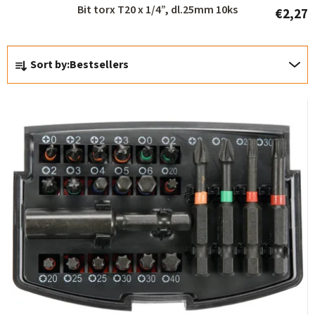
Bit torx T20 x 1/4”, dl.25mm 10ks
€2,27
P
Sort by:
Bestsellers
r
o
d
u
c
t
s
o
r
t
i