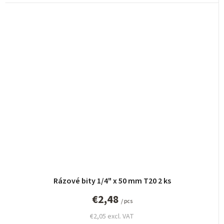
Rázové bity 1/4" x 50 mm T20 2 ks
€2,48
/ pcs
€2,05 excl. VAT