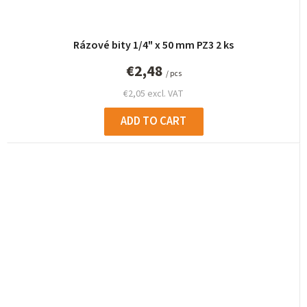
Rázové bity 1/4" x 50 mm PZ3 2 ks
€2,48
/ pcs
€2,05 excl. VAT
ADD TO CART