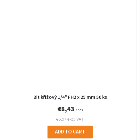
Bit křížový 1/4" PH2 x 25 mm 50 ks
€8,43
/ pcs
€6,97 excl. VAT
ADD TO CART