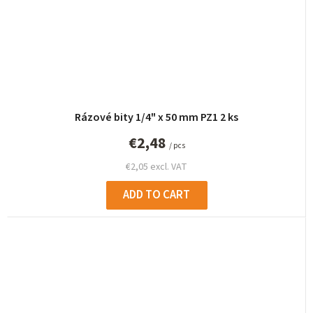
Rázové bity 1/4" x 50 mm PZ1 2 ks
€2,48
/ pcs
€2,05 excl. VAT
ADD TO CART