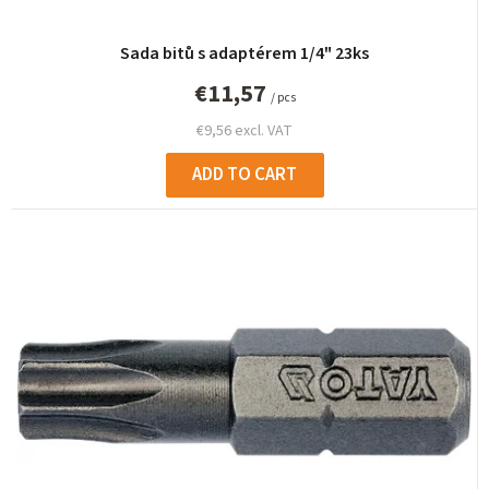
n
g
Sada bitů s adaptérem 1/4" 23ks
€11,57
/ pcs
€9,56 excl. VAT
ADD TO CART