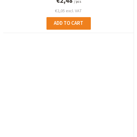
€2,48
/ pcs
€2,05 excl. VAT
ADD TO CART