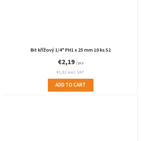
Bit křížový 1/4" PH1 x 25 mm 10 ks S2
€2,19
/ pcs
€1,81 excl. VAT
ADD TO CART