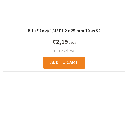
Bit křížový 1/4" PH2 x 25 mm 10 ks S2
€2,19
/ pcs
€1,81 excl. VAT
ADD TO CART