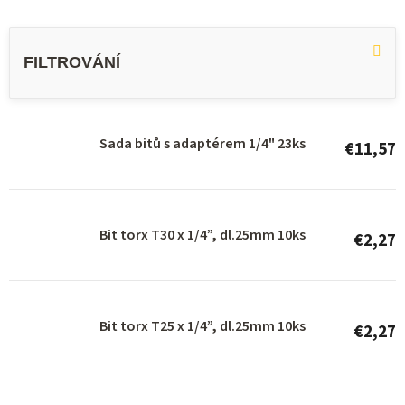
L
i
s
t
o
Sada bitů s adaptérem 1/4" 23ks
€11,57
f
p
r
Bit torx T30 x 1/4”, dl.25mm 10ks
€2,27
o
d
u
Bit torx T25 x 1/4”, dl.25mm 10ks
c
€2,27
t
s