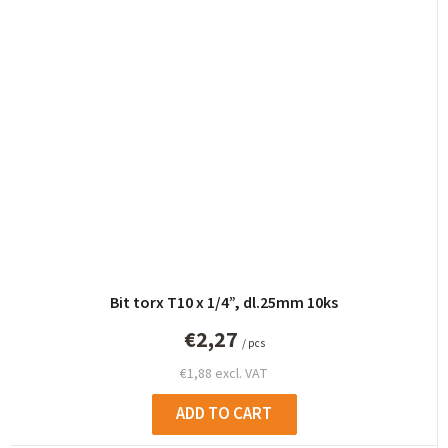
Bit torx T10 x 1/4”, dl.25mm 10ks
€2,27
/ pcs
€1,88 excl. VAT
ADD TO CART