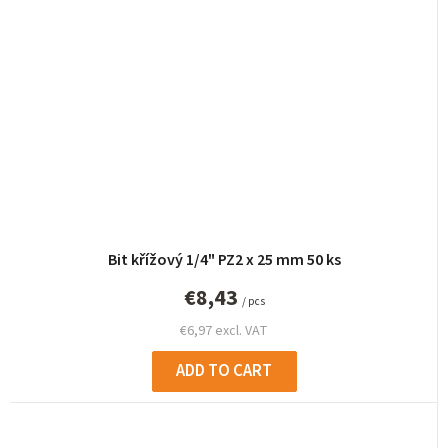
Bit křížový 1/4" PZ2 x 25 mm 50 ks
€8,43
/ pcs
€6,97 excl. VAT
ADD TO CART