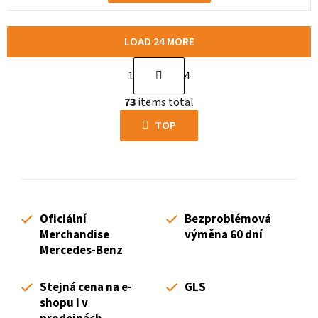
LOAD 24 MORE
P
1
4
a
L
g
73
items total
i
i
s
TOP
n
t
a
i
t
n
i
g
o
c
n
Oficiální
Bezproblémová
o
Merchandise
výměna 60 dní
n
Mercedes-Benz
t
r
Stejná cena na e-
GLS
o
shopu i v
l