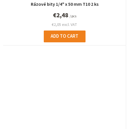
Rázové bity 1/4" x 50 mm T10 2 ks
€2,48
/ pcs
€2,05 excl. VAT
ADD TO CART