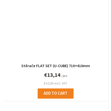
Stěrače FLAT SET (U-CUBE) 710+410mm
€13,14
/ pcs
€10,86 excl. VAT
ADD TO CART