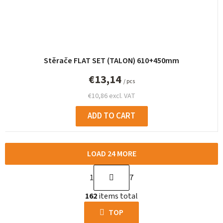
Stěrače FLAT SET (TALON) 610+450mm
€13,14
/ pcs
€10,86 excl. VAT
ADD TO CART
LOAD 24 MORE
P
1
7
a
L
g
162
items total
i
i
s
TOP
n