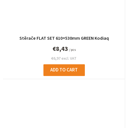
Stěrače FLAT SET 610+530mm GREEN Kodiaq
€8,43
/ pcs
€6,97 excl. VAT
ADD TO CART