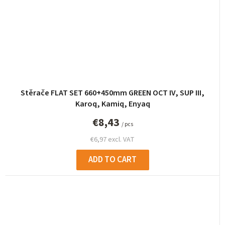
Stěrače FLAT SET 660+450mm GREEN OCT IV, SUP III,
Karoq, Kamiq, Enyaq
€8,43
/ pcs
€6,97 excl. VAT
ADD TO CART