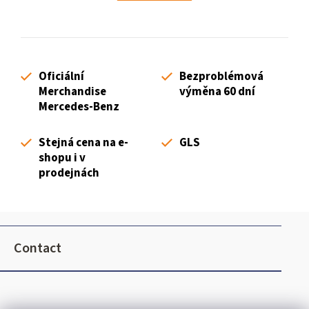
t
a
i
t
n
i
g
o
c
n
Oficiální
Bezproblémová
o
Merchandise
výměna 60 dní
n
Mercedes-Benz
t
r
Stejná cena na e-
GLS
o
shopu i v
l
prodejnách
s
F
o
Contact
o
t
e