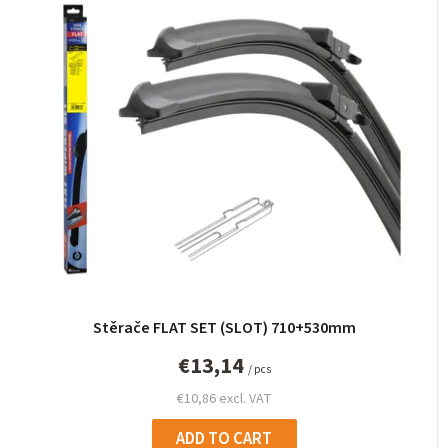
Stěrače FLAT SET (SLOT) 710+530mm
€13,14
/ pcs
€10,86 excl. VAT
ADD TO CART