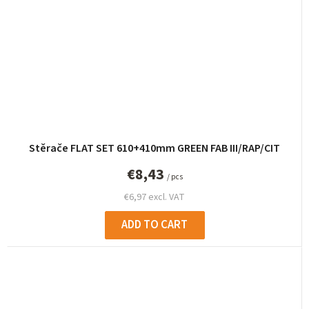
Stěrače FLAT SET 610+410mm GREEN FAB III/RAP/CIT
€8,43
/ pcs
€6,97 excl. VAT
ADD TO CART