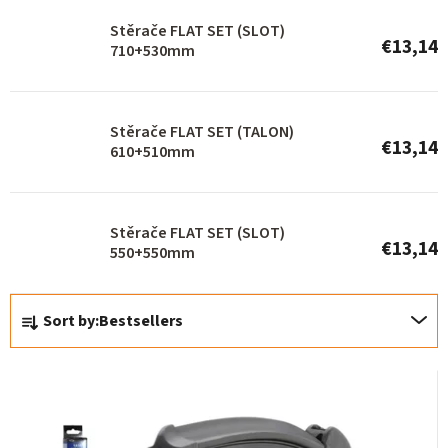
r
Stěrače FLAT SET (SLOT)
€13,14
o
710+530mm
d
u
Stěrače FLAT SET (TALON)
c
€13,14
610+510mm
t
s
Stěrače FLAT SET (SLOT)
€13,14
550+550mm
P
Sort by:
Bestsellers
r
o
d
u