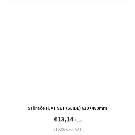
Stěrače FLAT SET (SLIDE) 610+480mm
€13,14
/ pcs
€10,86 excl. VAT