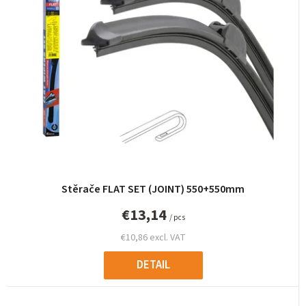
c
t
s
o
r
t
i
n
g
Stěrače FLAT SET (JOINT) 550+550mm
€13,14
/ pcs
€10,86 excl. VAT
DETAIL