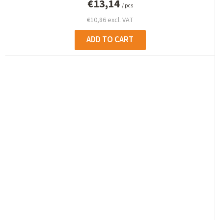
€13,14
/ pcs
€10,86 excl. VAT
ADD TO CART