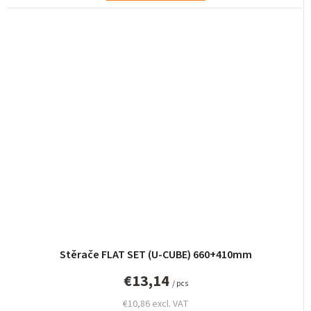
Stěrače FLAT SET (U-CUBE) 660+410mm
€13,14
/ pcs
€10,86 excl. VAT