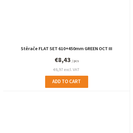
Stěrače FLAT SET 610+450mm GREEN OCT III
€8,43
/ pcs
€6,97 excl. VAT
ADD TO CART