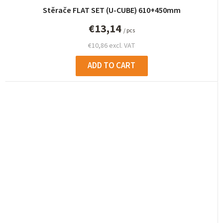
Stěrače FLAT SET (U-CUBE) 610+450mm
€13,14
/ pcs
€10,86 excl. VAT
ADD TO CART