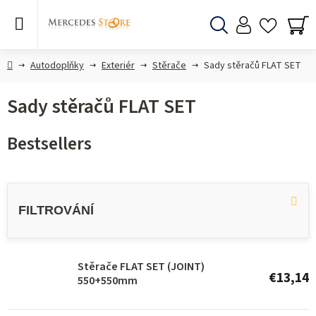
Skip
to
content
Search
SH
CA
Home
Autodoplňky
Exteriér
Stěrače
Sady stěračů FLAT SET
Sady stěračů FLAT SET
Bestsellers
L
i
s
t
o
Stěrače FLAT SET (JOINT)
€13,14
550+550mm
f
p