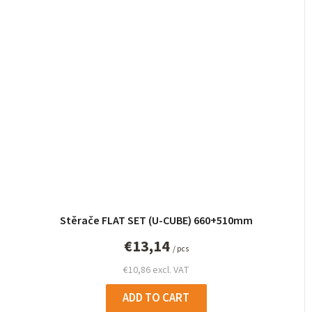
Stěrače FLAT SET (U-CUBE) 660+510mm
€13,14
/ pcs
€10,86 excl. VAT
ADD TO CART