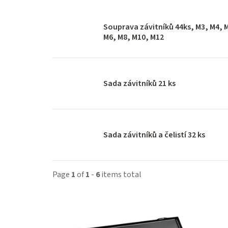
Souprava závitníků 44ks, M3, M4, 
M6, M8, M10, M12
Sada závitníků 21 ks
Sada závitníků a čelistí 32 ks
Page
1
of
1
-
6
items total
L