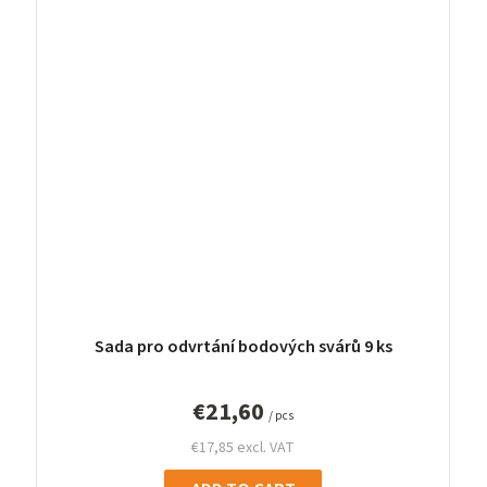
Sada pro odvrtání bodových svárů 9 ks
€21,60
/ pcs
€17,85 excl. VAT