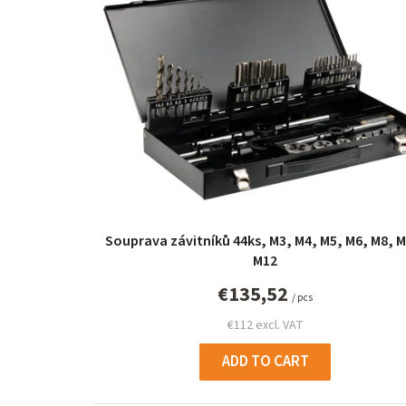
i
s
t
o
f
p
r
Souprava závitníků 44ks, M3, M4, M5, M6, M8, M
o
M12
d
€135,52
/ pcs
u
€112 excl. VAT
c
ADD TO CART
t