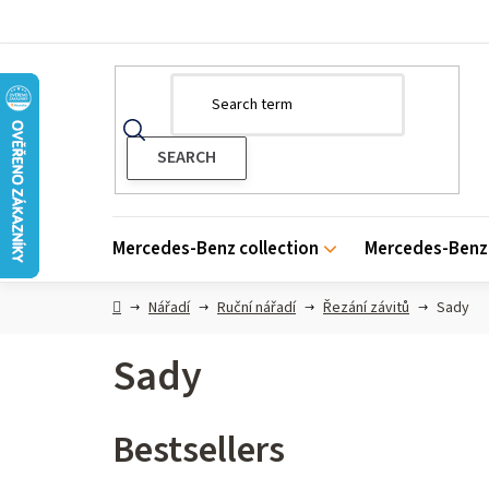
Skip
to
content
Mercedes-Benz collection
Mercedes-Benz 
Home
Nářadí
Ruční nářadí
Řezání závitů
Sady
Sady
Bestsellers