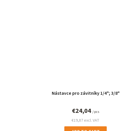
s
Nástavce pro závitníky 1/4"; 3/8"
€24,04
/ pcs
€19,87 excl. VAT