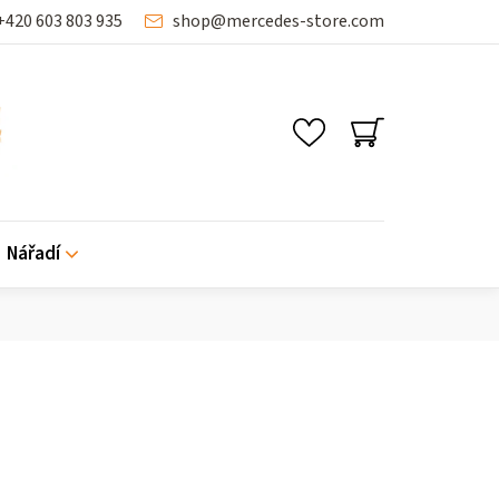
+420 603 803 935
shop
@
mercedes-store.com
SHOPPING
CART
Nářadí