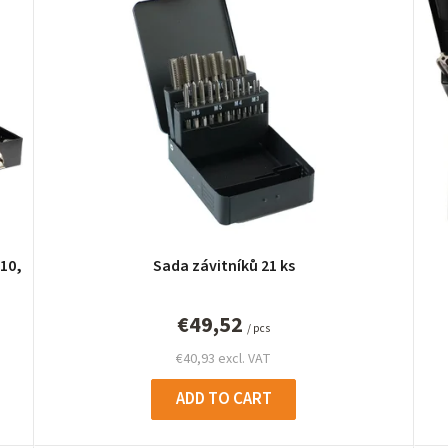
10,
Sada závitníků 21 ks
€49,52
/ pcs
€40,93 excl. VAT
ADD TO CART