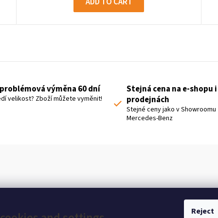
ADD TO CART
L
i
s
t
problémová výměna 60 dní
Stejná cena na e-shopu i
i
dí velikost? Zboží můžete vyměnit!
prodejnách
n
Stejné ceny jako v Showroomu
Mercedes-Benz
g
c
o
n
t
r
o
Reject
cookies and settings