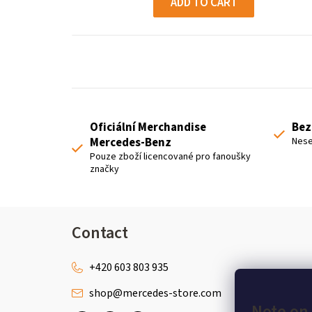
ADD TO CART
Oficiální Merchandise
Bez
Mercedes-Benz
Nese
Pouze zboží licencované pro fanoušky
značky
F
Contact
o
o
+420 603 803 935
shop
@
mercedes-store.com
t
Note on 