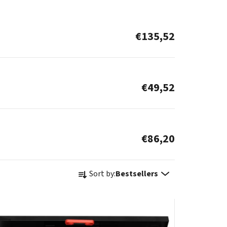
€135,52
€49,52
€86,20
P
Sort by:
Bestsellers
r
o