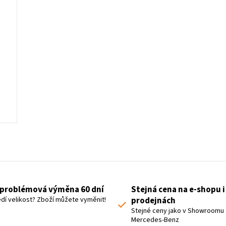
L
i
s
t
problémová výměna 60 dní
Stejná cena na e-shopu i
i
dí velikost? Zboží můžete vyměnit!
prodejnách
n
Stejné ceny jako v Showroomu
Mercedes-Benz
g