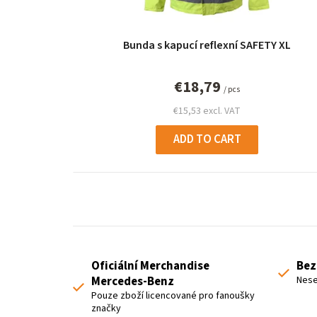
p
r
Bunda s kapucí reflexní SAFETY XL
o
d
€18,79
/ pcs
u
€15,53 excl. VAT
c
ADD TO CART
t
s
Oficiální Merchandise
Bez
Mercedes-Benz
Nese
Pouze zboží licencované pro fanoušky
značky