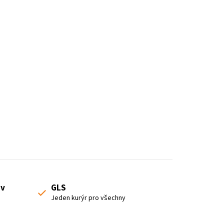
o
r
t
i
n
g
 v
GLS
Jeden kurýr pro všechny