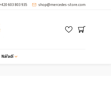
+420 603 803 935
shop
@
mercedes-store.com
SHOPPING
CART
Nářadí