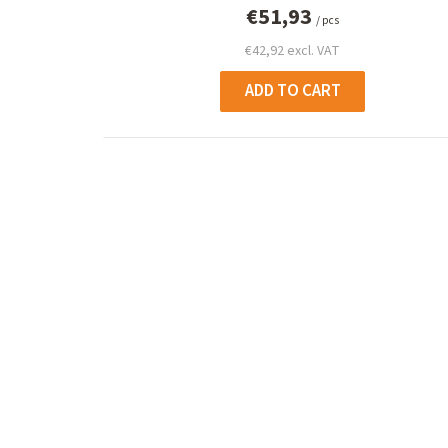
d
€51,93
/ pcs
u
€42,92 excl. VAT
c
ADD TO CART
t
s