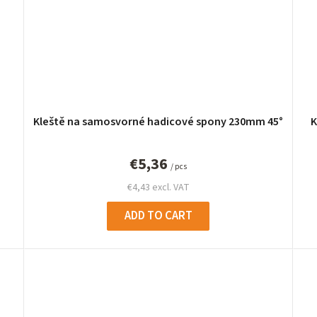
Kleště na samosvorné hadicové spony 230mm 45°
K
€5,36
/ pcs
€4,43 excl. VAT
ADD TO CART