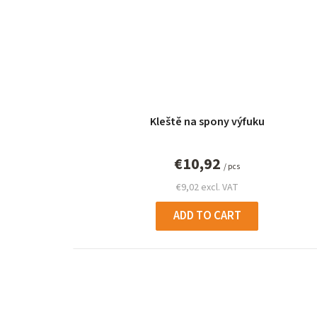
Kleště na spony výfuku
€10,92
/ pcs
€9,02 excl. VAT
ADD TO CART