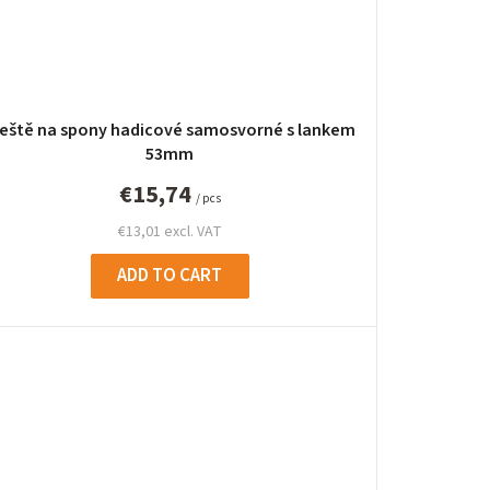
leště na spony hadicové samosvorné s lankem
53mm
€15,74
/ pcs
€13,01 excl. VAT
ADD TO CART