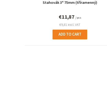
Stahovák 3" 75mm (tříramenný)
€11,87
/ pcs
€9,81 excl. VAT
ADD TO CART