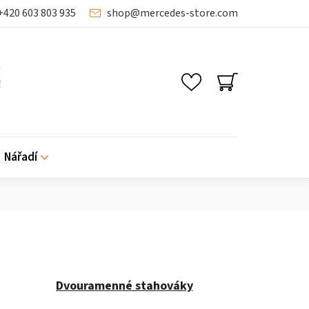
+420 603 803 935
shop
@
mercedes-store.com
SHOPPING
CART
Nářadí
Dvouramenné stahováky