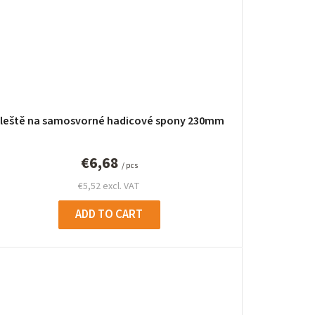
leště na samosvorné hadicové spony 230mm
€6,68
/ pcs
€5,52 excl. VAT
ADD TO CART