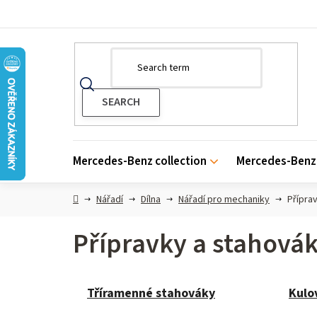
Skip
to
content
Mercedes-Benz collection
Mercedes-Benz 
Home
Nářadí
Dílna
Nářadí pro mechaniky
Přípra
Přípravky a stahová
Tříramenné stahováky
Kulo