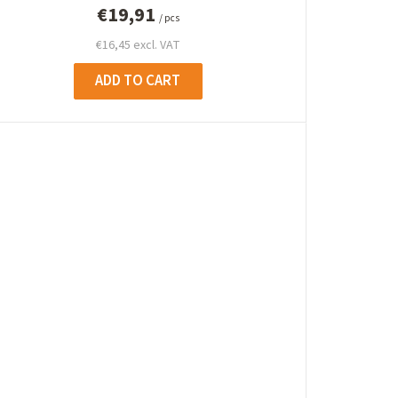
i
€19,91
/ pcs
n
€16,45 excl. VAT
g
ADD TO CART