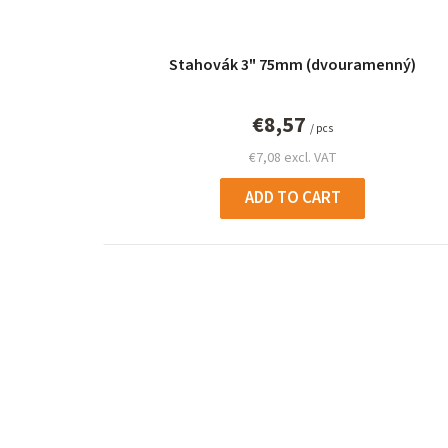
Stahovák 3" 75mm (dvouramenný)
€8,57
/ pcs
€7,08 excl. VAT
ADD TO CART