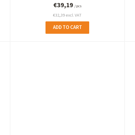
€39,19
/ pcs
€32,39 excl. VAT
ADD TO CART