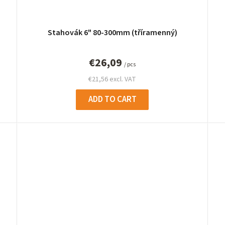
Stahovák 6" 80-300mm (tříramenný)
€26,09
/ pcs
€21,56 excl. VAT
ADD TO CART