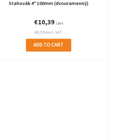
Stahovák 4" 100mm (dvouramenný)
€10,39
/ pcs
€8,59 excl. VAT
ADD TO CART