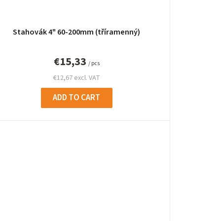
Stahovák 4" 60-200mm (tříramenný)
€15,33
/ pcs
€12,67 excl. VAT
ADD TO CART