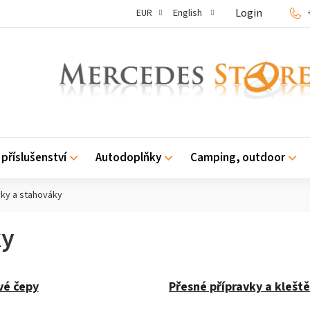
Login
EUR
English
příslušenství
Autodoplňky
Camping, outdoor
vky a stahováky
ky
vé čepy
Přesné přípravky a kleště