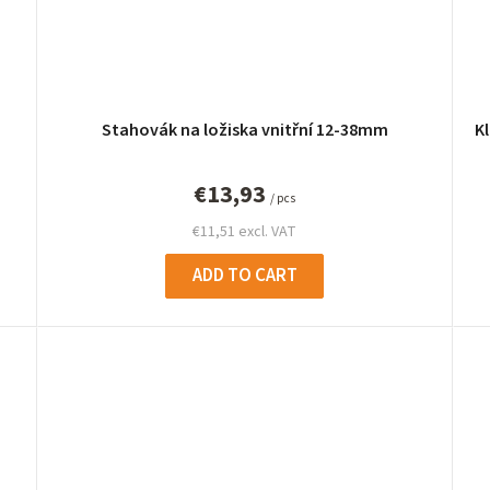
Stahovák na ložiska vnitřní 12-38mm
K
€13,93
/ pcs
€11,51 excl. VAT
ADD TO CART