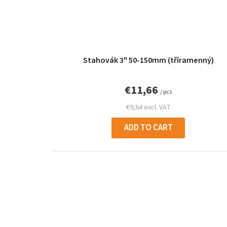
Stahovák 3" 50-150mm (tříramenný)
€11,66
/ pcs
€9,64 excl. VAT
ADD TO CART