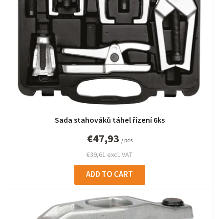
Sada stahováků táhel řízení 6ks
€47,93
/ pcs
€39,61 excl. VAT
ADD TO CART