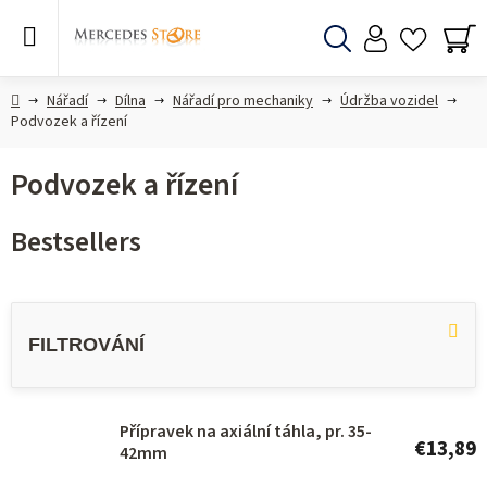
Skip
to
content
Search
SH
CA
Home
Nářadí
Dílna
Nářadí pro mechaniky
Údržba vozidel
Podvozek a řízení
Podvozek a řízení
Bestsellers
L
i
s
t
o
Přípravek na axiální táhla, pr. 35-
€13,89
42mm
f