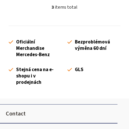
3
items total
L
i
s
t
i
Oficiální
Bezproblémová
n
Merchandise
výměna 60 dní
g
Mercedes-Benz
c
o
Stejná cena na e-
GLS
n
shopu i v
t
prodejnách
r
o
l
F
s
o
Contact
o