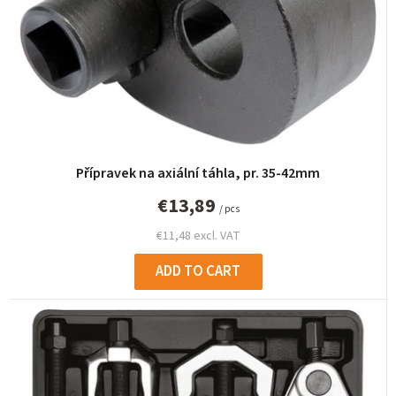
o
r
t
i
n
g
Přípravek na axiální táhla, pr. 35-42mm
€13,89
/ pcs
€11,48 excl. VAT
ADD TO CART