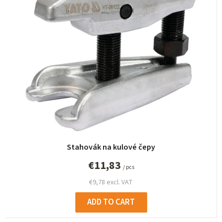
Stahovák na kulové čepy
€11,83
/ pcs
€9,78 excl. VAT
ADD TO CART