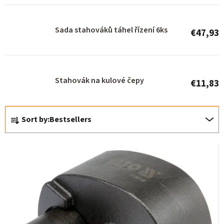
p
r
Sada stahováků táhel řízení 6ks
€47,93
o
d
u
Stahovák na kulové čepy
c
€11,83
t
P
s
Sort by:
Bestsellers
r
o
d
u
c
t
s