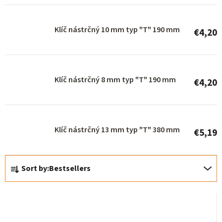
p
r
Klíč nástrčný 10 mm typ "T" 190 mm
€4,20
o
d
u
Klíč nástrčný 8 mm typ "T" 190 mm
c
€4,20
t
s
Klíč nástrčný 13 mm typ "T" 380 mm
€5,19
P
Sort by:
Bestsellers
r
o
d