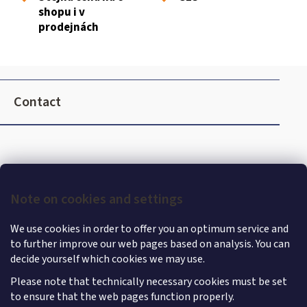
n
shopu i v
t
prodejnách
r
o
l
F
s
o
Contact
o
t
e
r
Note on cookies and settings
We use cookies in order to offer you an optimum service and
to further improve our web pages based on analysis. You can
decide yourself which cookies we may use.
Please note that technically necessary cookies must be set
to ensure that the web pages function properly.
Shoptet
|
mime digital