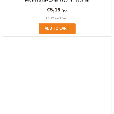
Klíč nástrčný 13 mm typ "T" 380 mm
€5,19
/ pcs
€4,29 excl. VAT
ADD TO CART