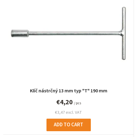
u
c
t
s
o
r
t
i
n
g
Klíč nástrčný 13 mm typ "T" 190 mm
€4,20
/ pcs
€3,47 excl. VAT
ADD TO CART