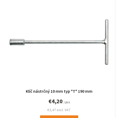
Klíč nástrčný 10 mm typ "T" 190 mm
€4,20
/ pcs
€3,47 excl. VAT