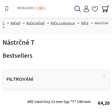
Skip
to
content
Search
SH
CA
Home
Nářadí
Ruční nářadí
Klíče a nástavce
Klíče
Nástrčné
T
Nástrčné T
Bestsellers
L
i
s
t
o
Klíč nástrčný 13 mm typ "T" 190 mm
€4,20
f