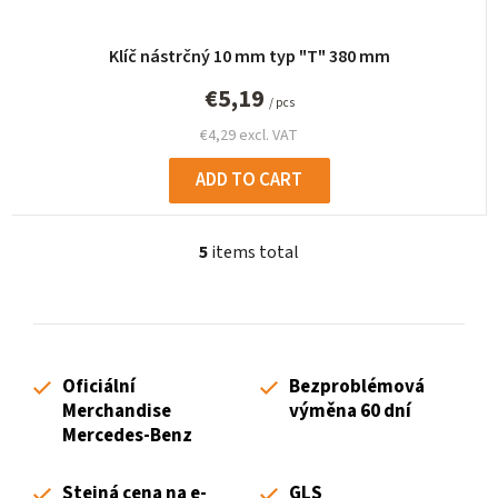
Klíč nástrčný 10 mm typ "T" 380 mm
€5,19
/ pcs
€4,29 excl. VAT
ADD TO CART
5
items total
L
i
s
t
i
Oficiální
Bezproblémová
n
Merchandise
výměna 60 dní
g
Mercedes-Benz
c
o
Stejná cena na e-
GLS