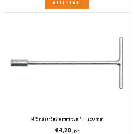
ADD TO CART
Klíč nástrčný 8 mm typ "T" 190 mm
€4,20
/ pcs