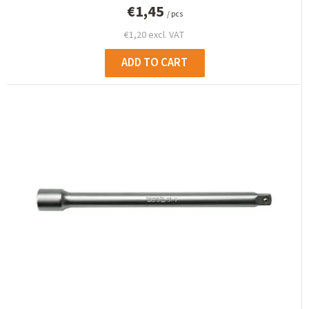
€1,45
/ pcs
€1,20 excl. VAT
ADD TO CART