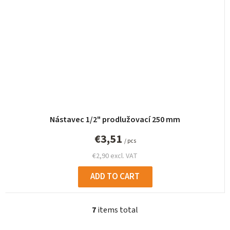
Nástavec 1/2" prodlužovací 250 mm
€3,51
/ pcs
€2,90 excl. VAT
ADD TO CART
7
items total
L
i