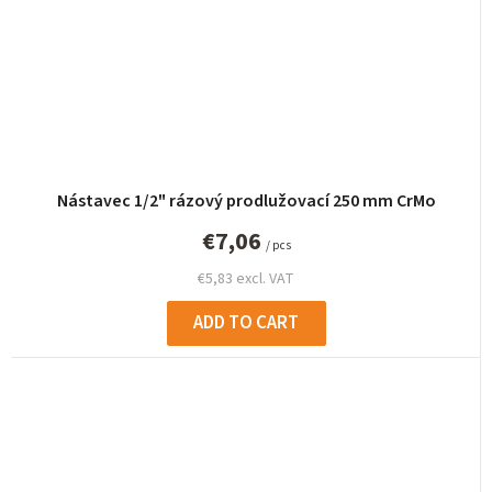
Nástavec 1/2" rázový prodlužovací 250 mm CrMo
€7,06
/ pcs
€5,83 excl. VAT
ADD TO CART