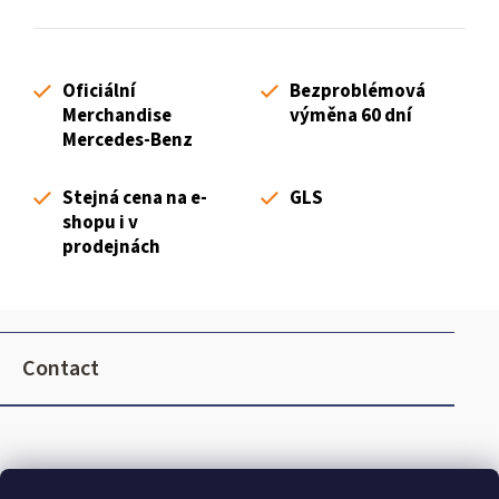
s
t
i
Oficiální
Bezproblémová
n
Merchandise
výměna 60 dní
g
Mercedes-Benz
c
o
Stejná cena na e-
GLS
n
shopu i v
t
prodejnách
r
o
l
F
s
o
Contact
o
t
e
r