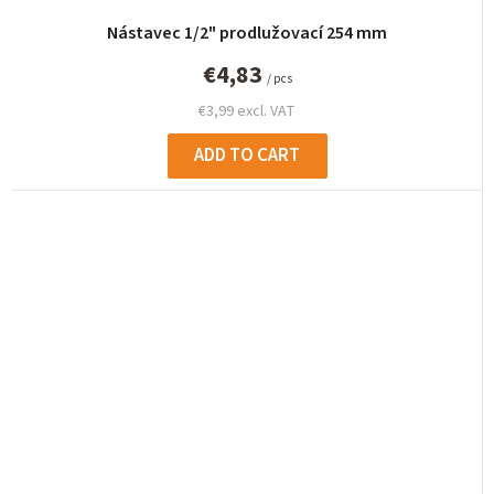
Nástavec 1/2" prodlužovací 254 mm
€4,83
/ pcs
€3,99 excl. VAT
ADD TO CART