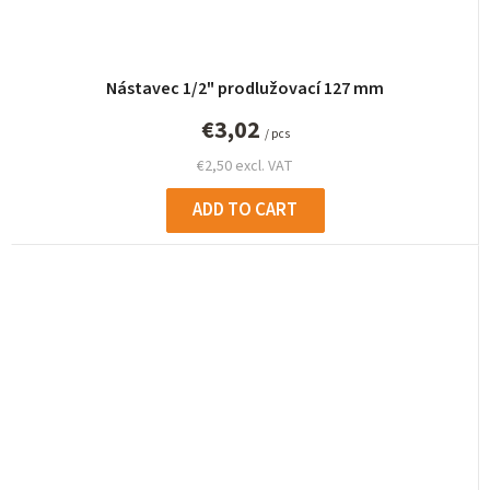
Nástavec 1/2" prodlužovací 127 mm
€3,02
/ pcs
€2,50 excl. VAT
ADD TO CART