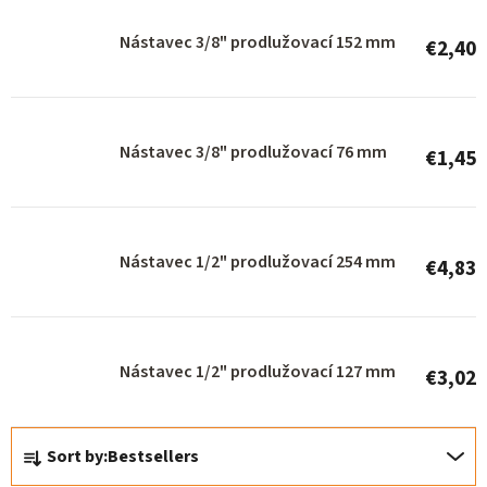
t
o
Nástavec 3/8" prodlužovací 152 mm
€2,40
f
p
r
Nástavec 3/8" prodlužovací 76 mm
€1,45
o
d
u
Nástavec 1/2" prodlužovací 254 mm
c
€4,83
t
s
Nástavec 1/2" prodlužovací 127 mm
€3,02
P
Sort by:
Bestsellers
r