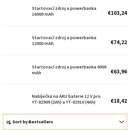
t
o
Startovací zdroj a powerbanka
€103,24
16000 mAh
f
p
r
Startovací zdroj a powerbanka
€74,22
o
12000 mAh
d
u
Startovací zdroj a powerbanka 9000
c
€63,96
mAh
t
s
Nabíječka na AKU baterie 12 V pro
€18,42
YT-82909 (2Ah) a YT-82910 (4Ah)
P
Sort by:
Bestsellers
r