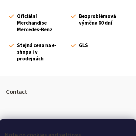
t
i
Oficiální
Bezproblémová
n
Merchandise
výměna 60 dní
g
Mercedes-Benz
c
o
Stejná cena na e-
GLS
n
shopu i v
t
prodejnách
r
o
l
F
s
o
Contact
o
t
e
r
Note on cookies and settings