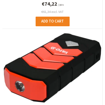
€74,22
/ pcs
€61,34 excl. VAT
ADD TO CART