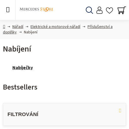
Skip
to
content
Search
SH
CA
Home
Nářadí
Elektrické a motorové nářadí
Příslušenství a
doplňky
Nabíjení
Nabíjení
Nabíječky
Bestsellers
L
i
s