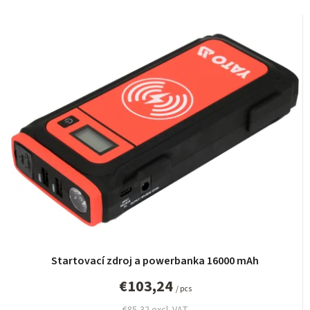
o
d
u
c
t
s
o
r
t
i
n
g
Startovací zdroj a powerbanka 16000 mAh
€103,24
/ pcs
€85,32 excl. VAT