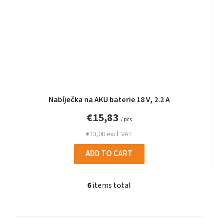
Nabíječka na AKU baterie 18 V, 2.2 A
€15,83
/ pcs
€13,08 excl. VAT
ADD TO CART
6
items total
L
i
s