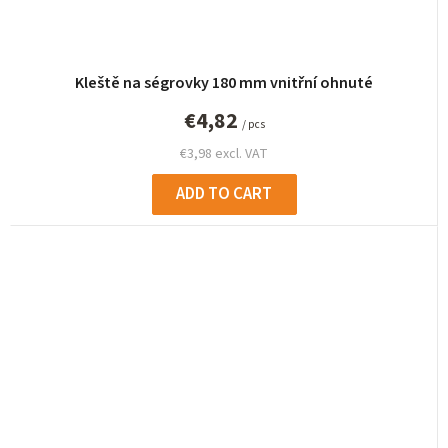
Kleště na ségrovky 180 mm vnitřní ohnuté
€4,82
/ pcs
€3,98 excl. VAT
ADD TO CART