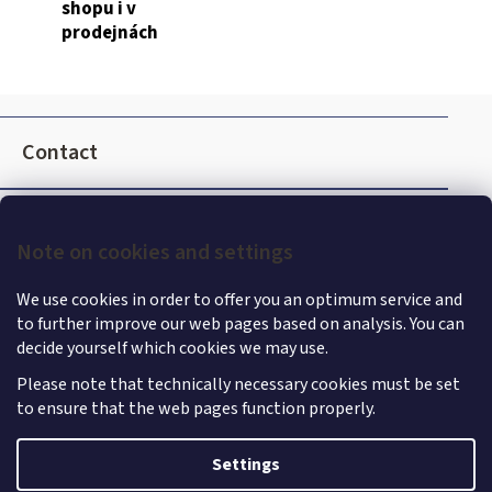
shopu i v
t
prodejnách
r
o
l
F
s
o
Contact
o
t
e
Note on cookies and settings
r
We use cookies in order to offer you an optimum service and
to further improve our web pages based on analysis. You can
decide yourself which cookies we may use.
Please note that technically necessary cookies must be set
to ensure that the web pages function properly.
Settings
Shoptet
|
mime digital