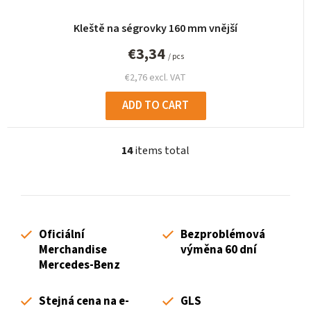
Kleště na ségrovky 160 mm vnější
€3,34
/ pcs
€2,76 excl. VAT
ADD TO CART
14
items total
L
i
s
t
i
Oficiální
Bezproblémová
n
Merchandise
výměna 60 dní
g
Mercedes-Benz
c
o
Stejná cena na e-
GLS
n