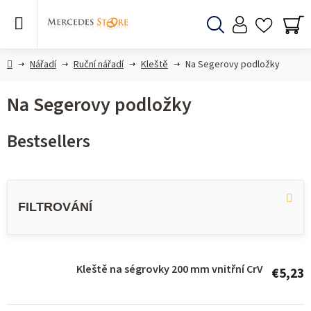
Skip
to
content
Search
SH
CA
Home
Nářadí
Ruční nářadí
Kleště
Na Segerovy podložky
Na Segerovy podložky
Bestsellers
L
i
s
t
o
Kleště na ségrovky 200 mm vnitřní CrV
€5,23
f
p