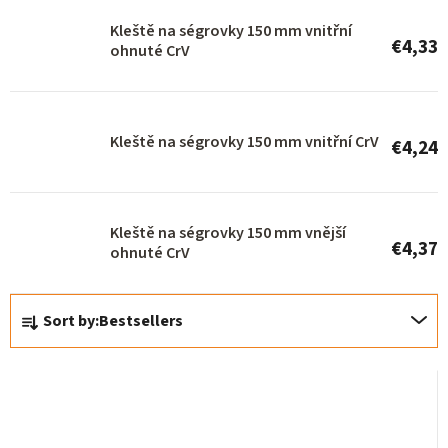
r
Kleště na ségrovky 150 mm vnitřní
€4,33
o
ohnuté CrV
d
u
Kleště na ségrovky 150 mm vnitřní CrV
c
€4,24
t
s
Kleště na ségrovky 150 mm vnější
€4,37
ohnuté CrV
P
Sort by:
Bestsellers
r
o
d
u