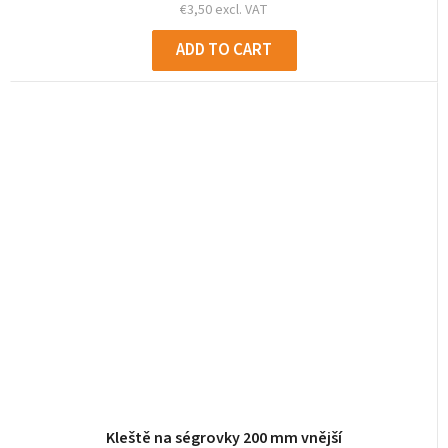
€3,50 excl. VAT
ADD TO CART
Kleště na ségrovky 200 mm vnější