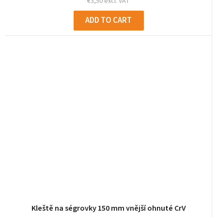
€3,50 excl. VAT
ADD TO CART
Kleště na ségrovky 150 mm vnější ohnuté CrV