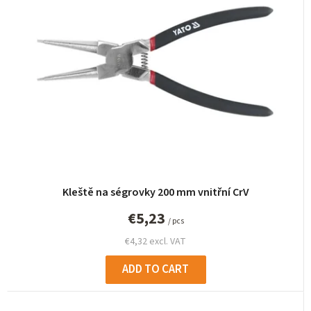
c
t
s
o
r
t
i
n
g
Kleště na ségrovky 200 mm vnitřní CrV
€5,23
/ pcs
€4,32 excl. VAT
ADD TO CART