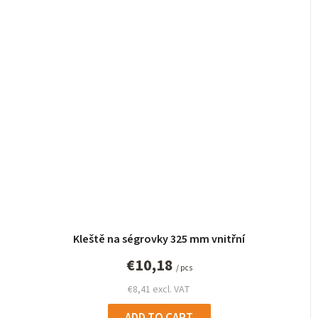
Kleště na ségrovky 325 mm vnitřní
€10,18
/ pcs
€8,41 excl. VAT
ADD TO CART