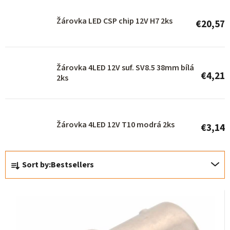
r
Žárovka LED CSP chip 12V H7 2ks
€20,57
o
d
u
Žárovka 4LED 12V suf. SV8.5 38mm bílá
c
€4,21
2ks
t
s
Žárovka 4LED 12V T10 modrá 2ks
€3,14
P
Sort by:
Bestsellers
r
o
d
u