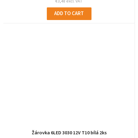
€3,48 excl. VAT
ADD TO CART
Žárovka 6LED 3030 12V T10 bílá 2ks