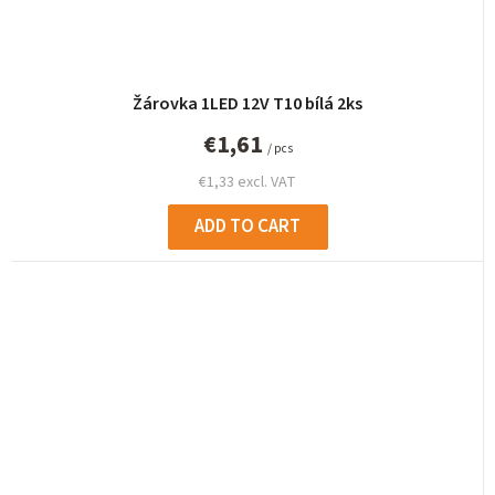
Žárovka 1LED 12V T10 bílá 2ks
€1,61
/ pcs
€1,33 excl. VAT
ADD TO CART