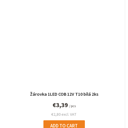
Žárovka 1LED COB 12V T10 bílá 2ks
€3,39
/ pcs
€2,80 excl. VAT
ADD TO CART