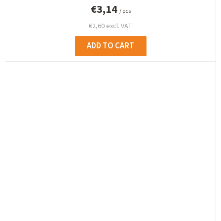
€3,14
/ pcs
€2,60 excl. VAT
ADD TO CART