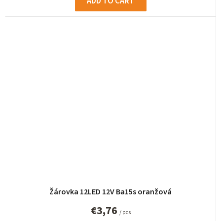
ADD TO CART
Žárovka 12LED 12V Ba15s oranžová
€3,76
/ pcs