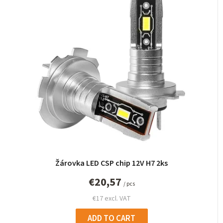
Žárovka LED CSP chip 12V H7 2ks
€20,57
/ pcs
€17 excl. VAT
ADD TO CART