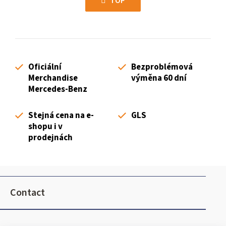
s
TOP
n
t
a
i
t
n
i
g
o
c
n
Oficiální
Bezproblémová
o
Merchandise
výměna 60 dní
n
Mercedes-Benz
t
r
Stejná cena na e-
GLS
o
shopu i v
l
prodejnách
s
F
o
Contact
o
t