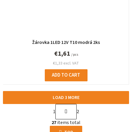
Žárovka 1LED 12V T10 modrá 2ks
€1,61
/ pcs
€1,33 excl. VAT
ADD TO CART
LOAD 3 MORE
P
1
2
a
L
g
27
items total
i
i