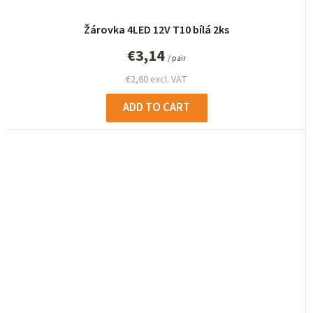
Žárovka 4LED 12V T10 bílá 2ks
€3,14
/ pair
€2,60 excl. VAT
ADD TO CART