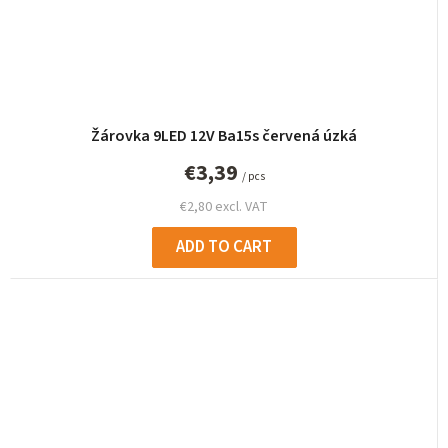
Žárovka 9LED 12V Ba15s červená úzká
€3,39
/ pcs
€2,80 excl. VAT
ADD TO CART