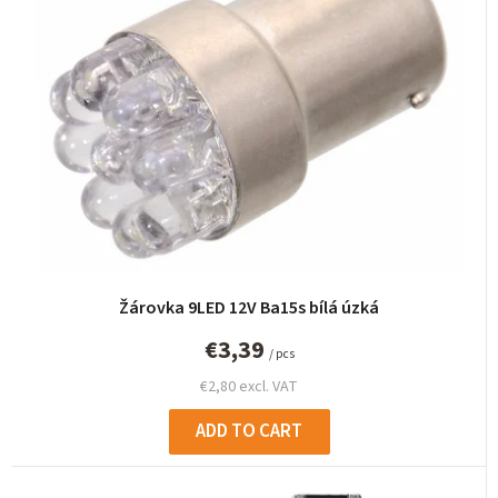
c
t
s
o
r
t
i
n
g
Žárovka 9LED 12V Ba15s bílá úzká
€3,39
/ pcs
€2,80 excl. VAT
ADD TO CART