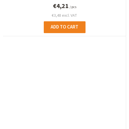
€4,21
/ pcs
€3,48 excl. VAT
ADD TO CART