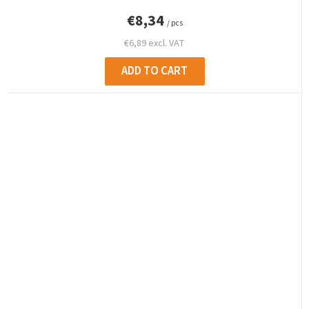
€8,34
/ pcs
€6,89 excl. VAT
ADD TO CART