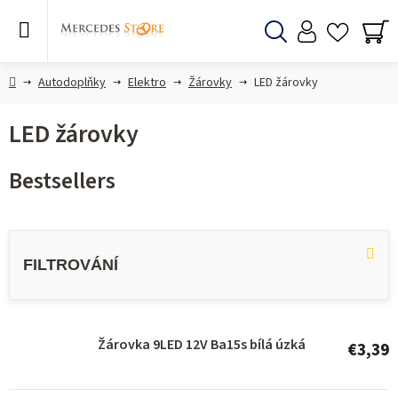
Skip
to
content
Search
SH
CA
Home
Autodoplňky
Elektro
Žárovky
LED žárovky
LED žárovky
Bestsellers
L
i
s
t
o
Žárovka 9LED 12V Ba15s bílá úzká
€3,39
f
p