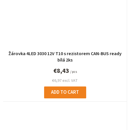
Žárovka 4LED 3030 12V T10 s rezistorem CAN-BUS ready
bílá 2ks
€8,43
/ pcs
€6,97 excl. VAT
ADD TO CART