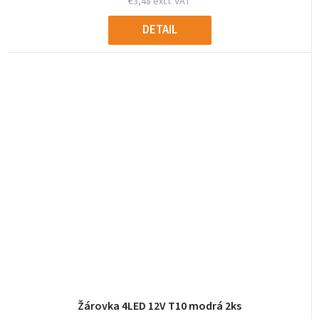
€3,48 excl. VAT
DETAIL
Žárovka 4LED 12V T10 modrá 2ks