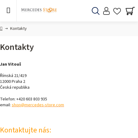
Skip
to
content
Search
SH
CA
Home
Kontakty
Kontakty
Jan Vitouš
Římská 21/419
12000 Praha 2
Česká republika
Telefon: +420 603 803 935
email:
shop@mercedes-store.com
Kontaktujte nás: