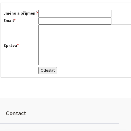
Jméno a příjmení
*
Email
*
Zpráva
*
F
o
Contact
o
t