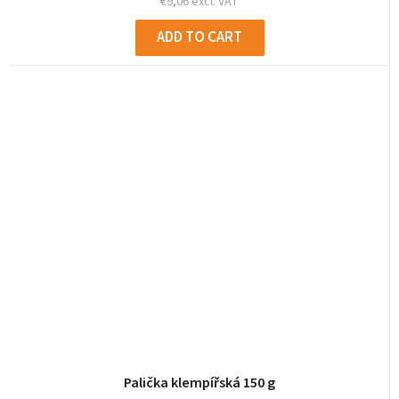
€9,06 excl. VAT
ADD TO CART
Palička klempířská 150 g