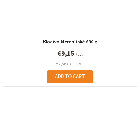
Kladivo klempířské 680 g
€9,15
/ pcs
€7,56 excl. VAT
ADD TO CART