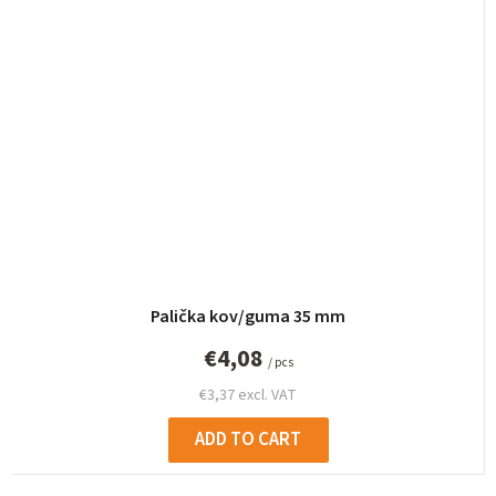
Palička kov/guma 35 mm
€4,08
/ pcs
€3,37 excl. VAT
ADD TO CART