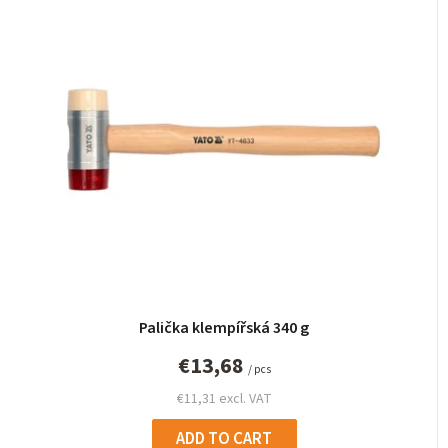
Palička klempířská 340 g
€13,68
/ pcs
€11,31 excl. VAT
ADD TO CART