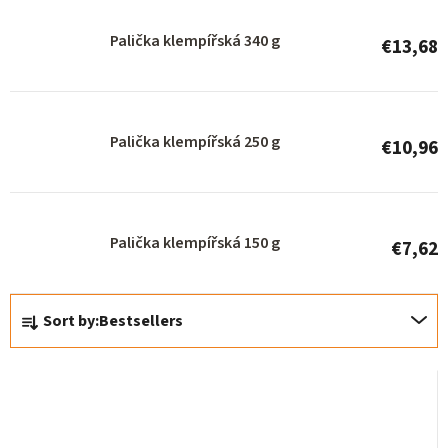
r
Palička klempířská 340 g
€13,68
o
d
u
Palička klempířská 250 g
c
€10,96
t
s
Palička klempířská 150 g
€7,62
P
Sort by:
Bestsellers
r
o
d
u