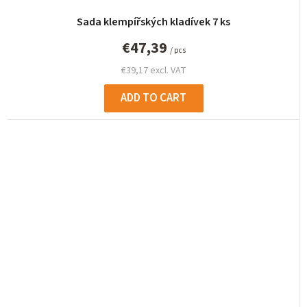
Sada klempířských kladívek 7 ks
€47,39
/ pcs
€39,17 excl. VAT
ADD TO CART