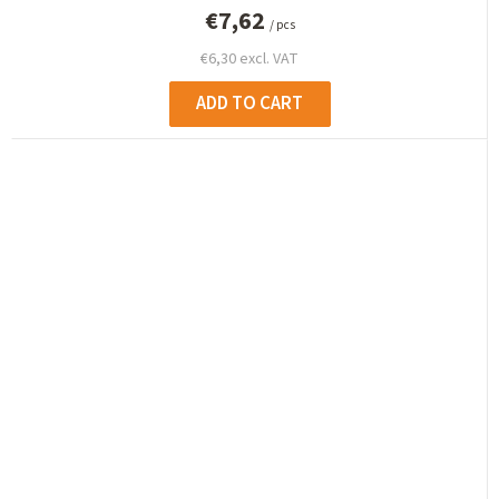
€7,62
/ pcs
€6,30 excl. VAT
ADD TO CART