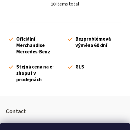
10
items total
L
i
s
t
i
Oficiální
Bezproblémová
n
Merchandise
výměna 60 dní
g
Mercedes-Benz
c
o
Stejná cena na e-
GLS
n
shopu i v
t
prodejnách
r
o
l
F
s
o
Contact
o
t