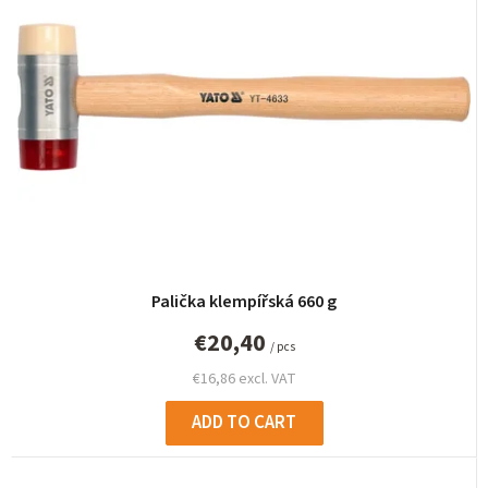
c
t
s
o
r
t
i
n
g
Palička klempířská 660 g
€20,40
/ pcs
€16,86 excl. VAT
ADD TO CART