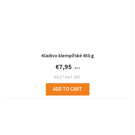
Kladivo klempířské 450 g
€7,95
/ pcs
€6,57 excl. VAT
ADD TO CART