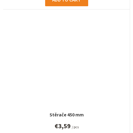
Stěrače 450 mm
€3,59
/ pcs