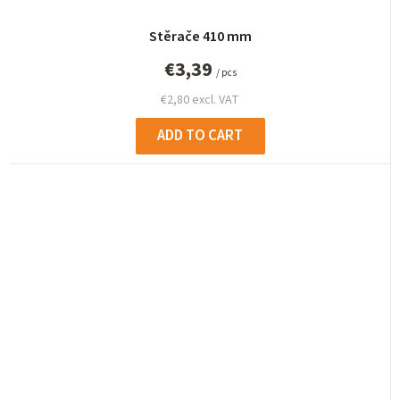
Stěrače 410 mm
€3,39
/ pcs
€2,80 excl. VAT
ADD TO CART