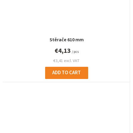
Stěrače 610 mm
€4,13
/ pcs
€3,41 excl. VAT
ADD TO CART