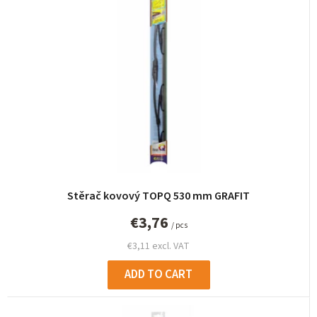
c
t
s
o
r
t
i
n
g
Stěrač kovový TOPQ 530 mm GRAFIT
€3,76
/ pcs
€3,11 excl. VAT
ADD TO CART