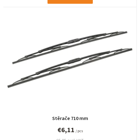
Stěrače 710 mm
€6,11
/ pcs