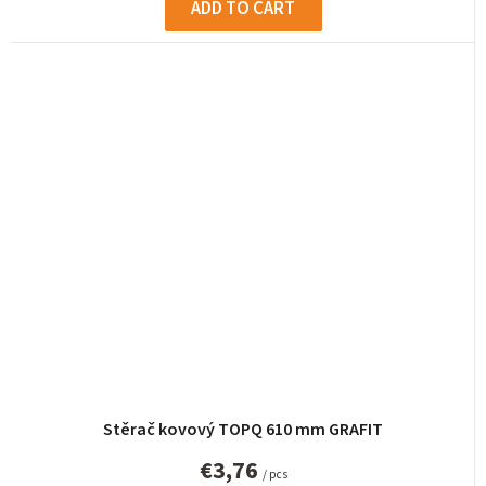
ADD TO CART
Stěrač kovový TOPQ 610 mm GRAFIT
€3,76
/ pcs