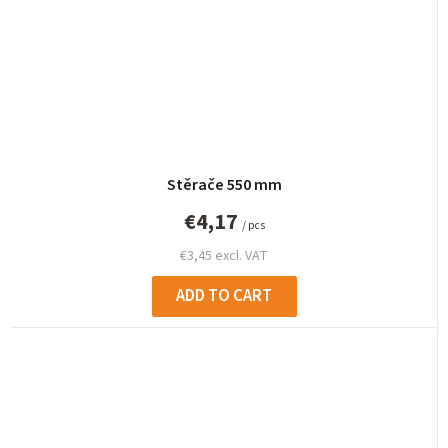
Stěrače 550 mm
€4,17
/ pcs
€3,45 excl. VAT
ADD TO CART