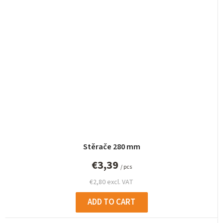
Stěrače 280 mm
€3,39
/ pcs
€2,80 excl. VAT
ADD TO CART