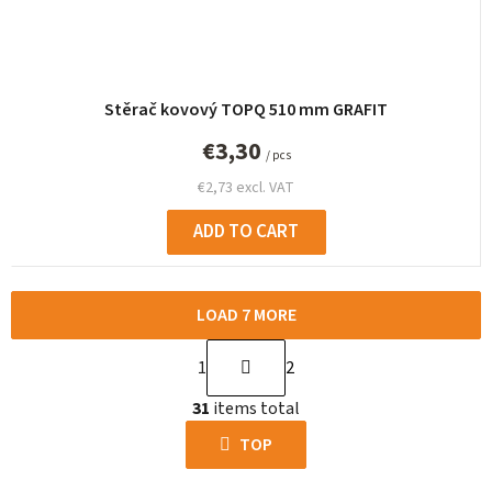
Stěrač kovový TOPQ 510 mm GRAFIT
€3,30
/ pcs
€2,73 excl. VAT
ADD TO CART
LOAD 7 MORE
P
1
2
a
L
g
31
items total
i
i
s
TOP
n
t
a