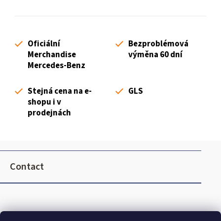
i
t
n
i
g
o
c
n
Oficiální
Bezproblémová
o
Merchandise
výměna 60 dní
n
Mercedes-Benz
t
r
Stejná cena na e-
GLS
o
shopu i v
l
prodejnách
s
F
o
Contact
o
t
e