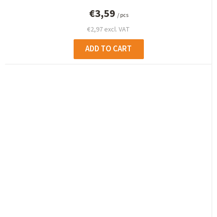
€3,59
/ pcs
€2,97 excl. VAT
ADD TO CART