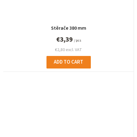
Stěrače 380 mm
€3,39
/ pcs
€2,80 excl. VAT
ADD TO CART