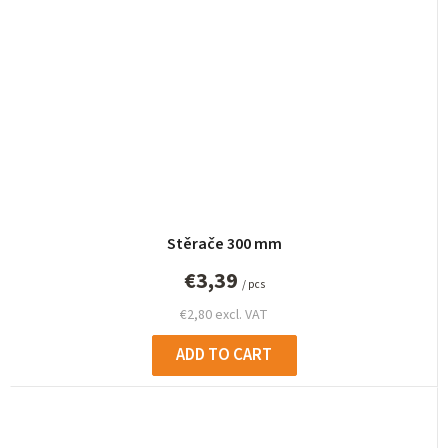
Stěrače 300 mm
€3,39
/ pcs
€2,80 excl. VAT
ADD TO CART