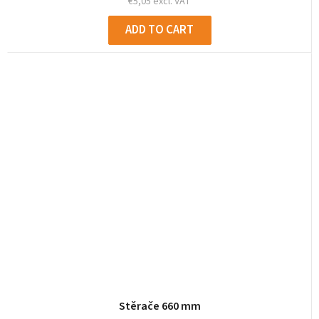
€5,05 excl. VAT
ADD TO CART
Stěrače 660 mm