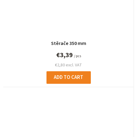
Stěrače 350 mm
€3,39
/ pcs
€2,80 excl. VAT
ADD TO CART