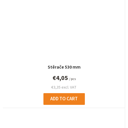
Stěrače 530 mm
€4,05
/ pcs
€3,35 excl. VAT
ADD TO CART