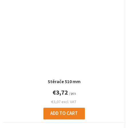
Stěrače 510 mm
€3,72
/ pcs
€3,07 excl. VAT
ADD TO CART