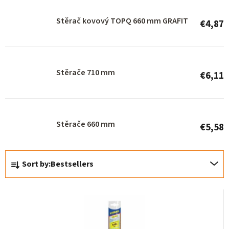
r
Stěrač kovový TOPQ 660 mm GRAFIT
€4,87
o
d
u
Stěrače 710 mm
c
€6,11
t
s
Stěrače 660 mm
€5,58
P
Sort by:
Bestsellers
r
o
d
u