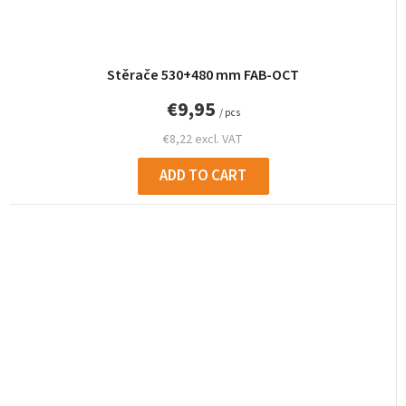
Stěrače 530+480 mm FAB-OCT
€9,95
/ pcs
€8,22 excl. VAT
ADD TO CART