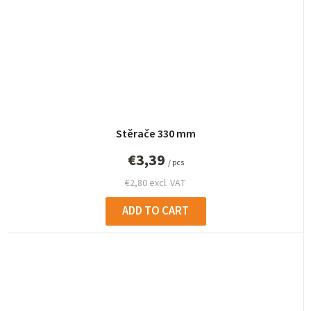
Stěrače 330 mm
€3,39
/ pcs
€2,80 excl. VAT
ADD TO CART