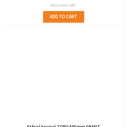
€3,11 excl. VAT
ADD TO CART
Stěrač kovový TOPQ 580 mm GRAFIT