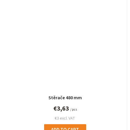
Stěrače 480 mm
€3,63
/ pcs
€3 excl. VAT
ADD TO CART