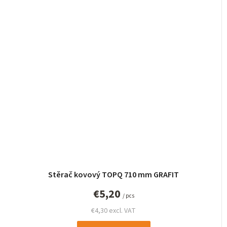
Stěrač kovový TOPQ 710 mm GRAFIT
€5,20
/ pcs
€4,30 excl. VAT