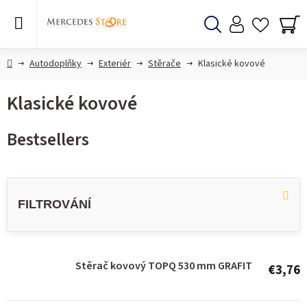
Skip
to
content
Search
SH
CA
Home
Autodoplňky
Exteriér
Stěrače
Klasické kovové
Klasické kovové
Bestsellers
L
i
s
t
o
Stěrač kovový TOPQ 530 mm GRAFIT
€3,76
f
p