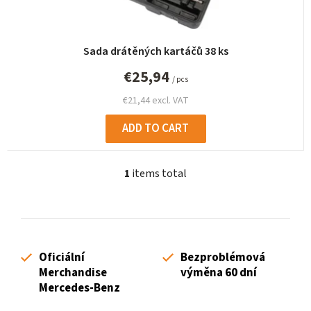
n
g
Sada drátěných kartáčů 38 ks
€25,94
/ pcs
€21,44 excl. VAT
ADD TO CART
1
items total
L
i
s
t
i
Oficiální
Bezproblémová
n
Merchandise
výměna 60 dní
g
Mercedes-Benz
c