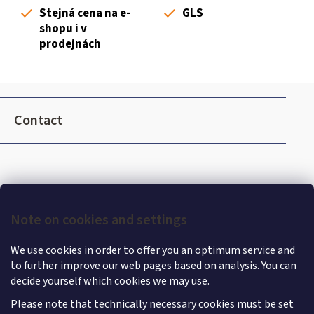
o
Stejná cena na e-
GLS
n
shopu i v
t
prodejnách
r
o
l
F
s
o
Contact
o
t
e
r
Note on cookies and settings
We use cookies in order to offer you an optimum service and
to further improve our web pages based on analysis. You can
decide yourself which cookies we may use.
Please note that technically necessary cookies must be set