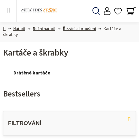
Skip
to
content
Search
SH
CA
Home
Nářadí
Ruční nářadí
Řezání a broušení
Kartáče a
škrabky
Kartáče a škrabky
Drátěné kartáče
Bestsellers
L
i
s