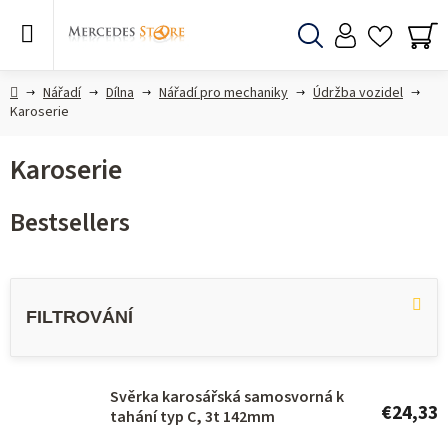
Skip
to
content
Search
SH
CA
Home
Nářadí
Dílna
Nářadí pro mechaniky
Údržba vozidel
Karoserie
Karoserie
Bestsellers
L
i
s
t
o
Svěrka karosářská samosvorná k
€24,33
tahání typ C, 3t 142mm
f