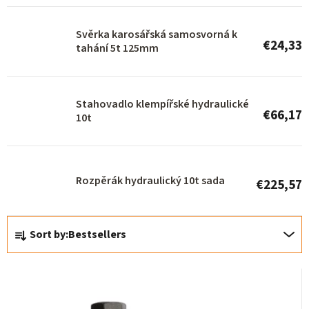
p
r
Svěrka karosářská samosvorná k
€24,33
o
tahání 5t 125mm
d
u
Stahovadlo klempířské hydraulické
c
€66,17
10t
t
s
Rozpěrák hydraulický 10t sada
€225,57
P
Sort by:
Bestsellers
r
o
d