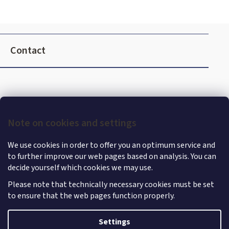
r
o
l
F
s
o
Contact
o
t
e
r
Note on cookies and settings
We use cookies in order to offer you an optimum service and
to further improve our web pages based on analysis. You can
decide yourself which cookies we may use.
Please note that technically necessary cookies must be set
to ensure that the web pages function properly.
Shoptet
|
mime digital
Copyright 2026
MercedesStore
. All rights reserved.
Edit
Settings