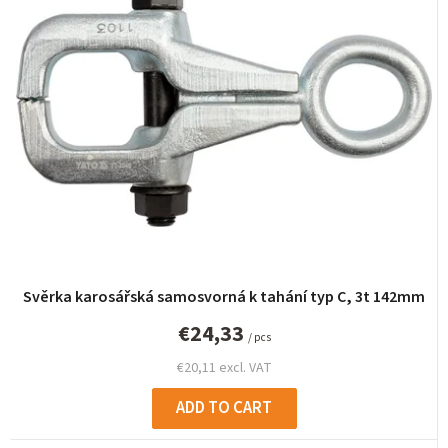
u
c
t
s
o
r
t
i
n
g
Svěrka karosářská samosvorná k tahání typ C, 3t 142mm
€24,33
/ pcs
€20,11 excl. VAT
ADD TO CART