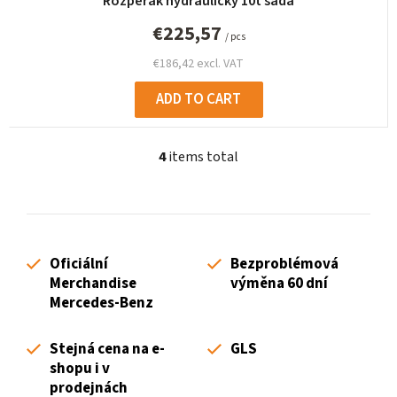
Rozpěrák hydraulický 10t sada
€225,57
/ pcs
€186,42 excl. VAT
ADD TO CART
4
items total
L
i
s
t
i
Oficiální
Bezproblémová
n
Merchandise
výměna 60 dní
g
Mercedes-Benz
c
o
Stejná cena na e-
GLS
n
shopu i v
t
prodejnách