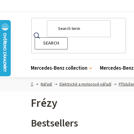
Skip
to
content
Mercedes-Benz collection
Mercedes-Benz 
Home
Nářadí
Elektrické a motorové nářadí
Přísluše
Frézy
Bestsellers