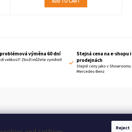
ADD TO CART
L
i
s
t
problémová výměna 60 dní
Stejná cena na e-shopu i
i
dí velikost? Zboží můžete vyměnit!
prodejnách
n
Stejné ceny jako v Showroomu
Mercedes-Benz
g
c
o
n
t
r
o
Reject
cookies and settings