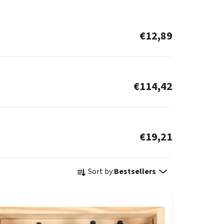
€12,89
€114,42
€19,21
P
Sort by:
Bestsellers
r
o