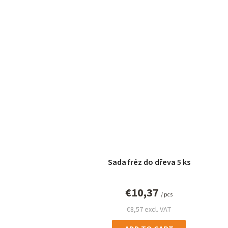
s
Sada fréz do dřeva 5 ks
€10,37
/ pcs
€8,57 excl. VAT