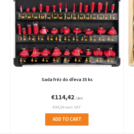
Sada fréz do dřeva 35 ks
€114,42
/ pcs
€94,56 excl. VAT
ADD TO CART