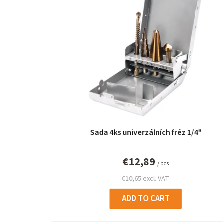
i
s
t
o
f
p
r
Sada 4ks univerzálních fréz 1/4"
o
d
€12,89
/ pcs
u
€10,65 excl. VAT
c
ADD TO CART
t