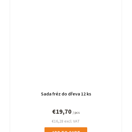
Sada fréz do dřeva 12 ks
€19,70
/ pcs
€16,28 excl. VAT