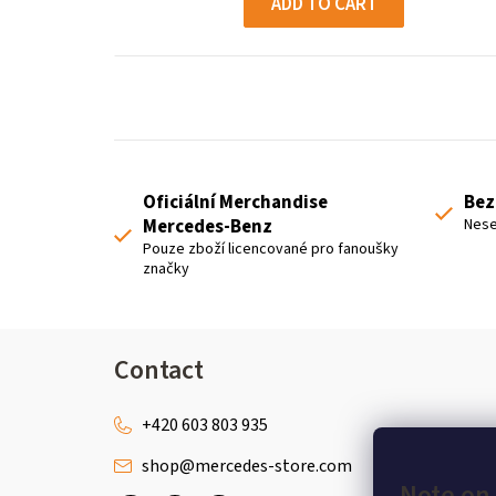
ADD TO CART
Oficiální Merchandise
Bez
Mercedes-Benz
Nese
Pouze zboží licencované pro fanoušky
značky
F
Contact
o
o
+420 603 803 935
shop
@
mercedes-store.com
t
Note on 