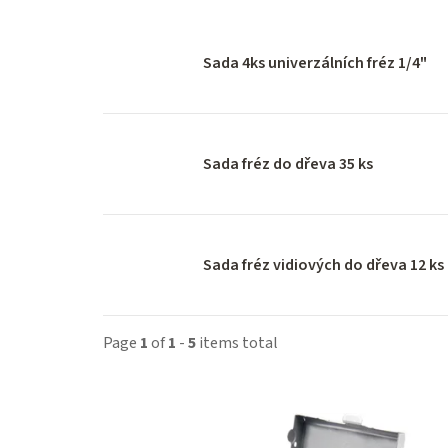
Sada 4ks univerzálních fréz 1/4"
Sada fréz do dřeva 35 ks
Sada fréz vidiových do dřeva 12 ks
Page
1
of
1
-
5
items total
L