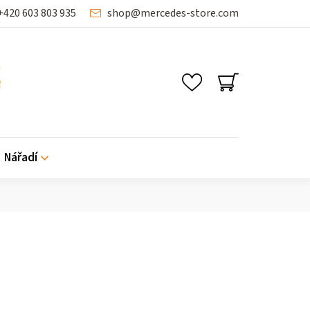
+420 603 803 935
shop
@
mercedes-store.com
SHOPPING
CART
Nářadí