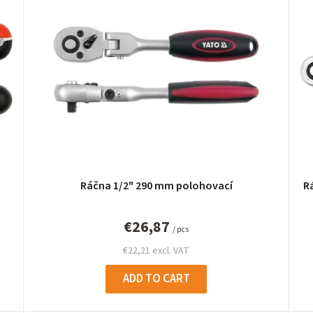
Ráčna 1/2" 290 mm polohovací
R
€26,87
/ pcs
€22,21 excl. VAT
ADD TO CART