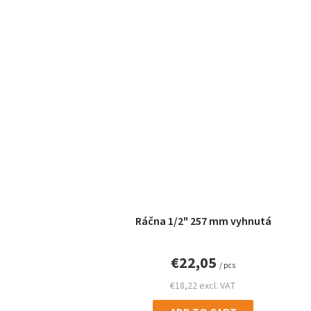
s
Ráčna 1/2" 257 mm vyhnutá
€22,05
/ pcs
€18,22 excl. VAT