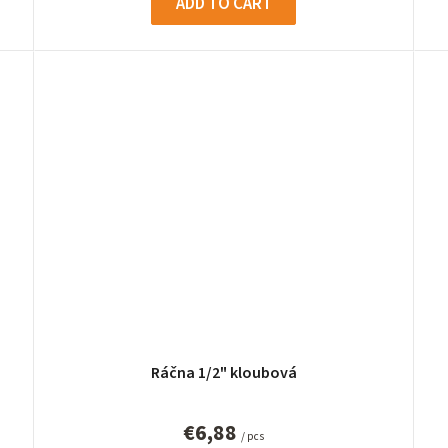
ADD TO CART
Ráčna 1/2" kloubová
€6,88
/ pcs