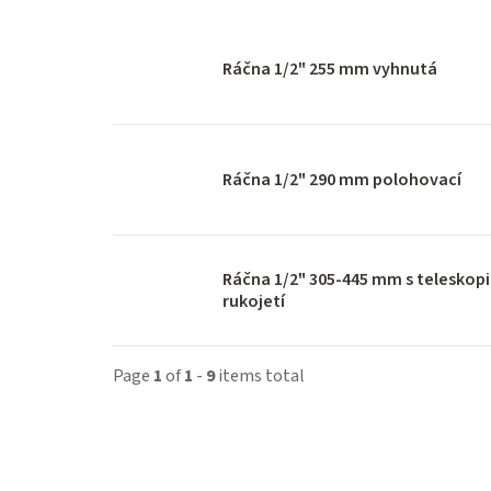
Ráčna 1/2" 255 mm vyhnutá
Ráčna 1/2" 290 mm polohovací
Ráčna 1/2" 305-445 mm s teleskop
rukojetí
Page
1
of
1
-
9
items total
L