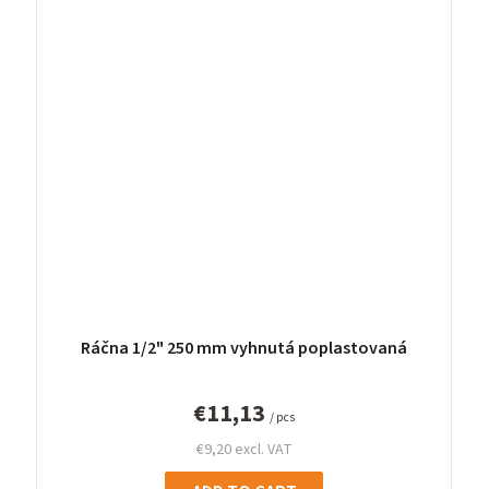
Ráčna 1/2" 250 mm vyhnutá poplastovaná
€11,13
/ pcs
€9,20 excl. VAT