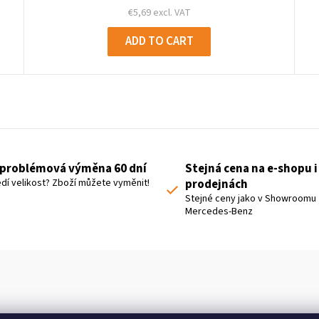
€5,69 excl. VAT
ADD TO CART
L
i
s
t
problémová výměna 60 dní
Stejná cena na e-shopu i
i
dí velikost? Zboží můžete vyměnit!
prodejnách
n
Stejné ceny jako v Showroomu
Mercedes-Benz
g
c
o
n
t
r