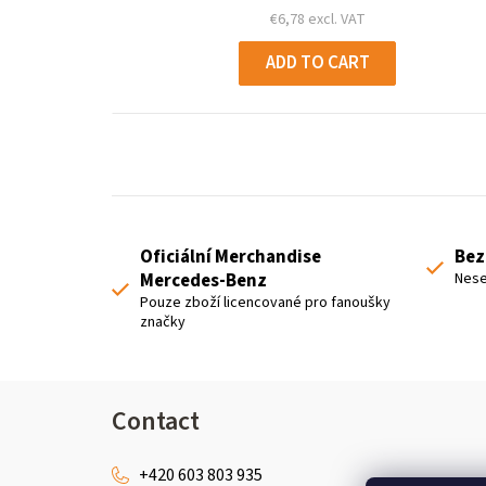
€6,78 excl. VAT
ADD TO CART
Oficiální Merchandise
Bez
Mercedes-Benz
Nese
Pouze zboží licencované pro fanoušky
značky
F
Contact
o
+420 603 803 935