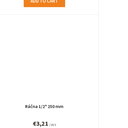
ADD TO CART
Ráčna 1/2" 250 mm
€3,21
/ pcs