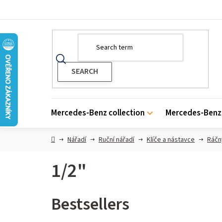
Skip
to
content
Mercedes-Benz collection
Mercedes-Benz 
Home
Nářadí
Ruční nářadí
Klíče a nástavce
Ráčn
1/2"
Bestsellers