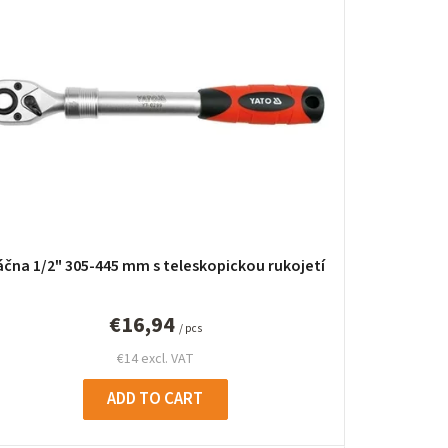
d
u
c
t
s
o
r
áčna 1/2" 305-445 mm s teleskopickou rukojetí
t
i
€16,94
/ pcs
n
€14 excl. VAT
g
ADD TO CART