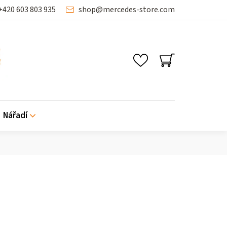
+420 603 803 935
shop
@
mercedes-store.com
SHOPPING
CART
Nářadí