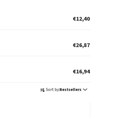
€12,40
€26,87
€16,94
P
Sort by:
Bestsellers
r
o