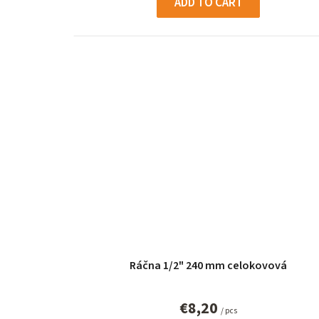
ADD TO CART
Ráčna 1/2" 240 mm celokovová
€8,20
/ pcs