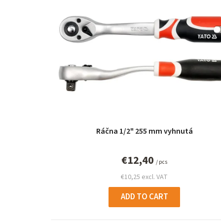
i
s
t
o
f
p
r
Ráčna 1/2" 255 mm vyhnutá
o
d
€12,40
/ pcs
u
€10,25 excl. VAT
c
ADD TO CART
t